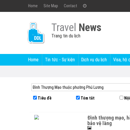
Home
Site Map
Contact
Travel
News
Trang tin du lịch
Home
Tin tức - Sự kiện
Dịch vụ du lịch
Visa, hộ 
Tiêu đề
Tóm tắt
Nội
đình thượng mạo, hà đông thờ phụng nghĩa sĩ ban táp đánh giặc lương
bảo vệ làng