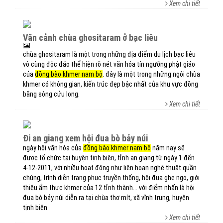
Xem chi tiết
vãn cảnh chùa ghositaram ở bạc liêu
chùa ghositaram là một trong những địa điểm du lịch bạc liêu
vô cùng độc đáo thể hiện rõ nét văn hóa tín ngưỡng phật giáo
của
đồng bào khmer nam bộ
. đây là một trong những ngôi chùa
khmer có không gian, kiến trúc đẹp bậc nhất của khu vực đồng
bằng sông cửu long.
Xem chi tiết
đi an giang xem hội đua bò bảy núi
ngày hội văn hóa của
đồng bào khmer nam bộ
năm nay sẽ
được tổ chức tại huyện tịnh biên, tỉnh an giang từ ngày 1 đến
4-12-2011, với nhiều hoạt động như liên hoan nghệ thuật quần
chúng, trình diễn trang phục truyền thống, hội đua ghe ngo, giới
thiệu ẩm thực khmer của 12 tỉnh thành... với điểm nhấn là hội
đua bò bảy núi diễn ra tại chùa thơ mít, xã vĩnh trung, huyện
tịnh biên
Xem chi tiết