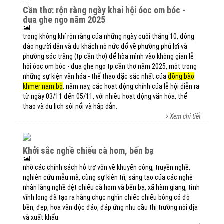
cần thơ: rộn ràng ngày khai hội óoc om bóc -
đua ghe ngo năm 2025
trong không khí rộn ràng của những ngày cuối tháng 10, đông
đảo người dân và du khách nô nức đổ về phường phú lợi và
phường sóc trăng (tp cần thơ) để hòa mình vào không gian lễ
hội óoc om bóc​ - đua ghe ngo tp cần thơ năm 2025, một trong
những sự kiện văn hóa - thể thao đặc sắc nhất của
đồng bào
khmer nam bộ
. năm nay, các hoạt động chính của lễ hội diễn ra
từ ngày 03/11 đến 05/11, với nhiều hoạt động văn hóa, thể
thao và du lịch sôi nổi và hấp dẫn.
Xem chi tiết
khởi sắc nghề chiếu cà hom, bến bạ
nhờ các chính sách hỗ trợ vốn về khuyến công, truyền nghề,
nghiên cứu mẫu mã, cùng sự kiên trì, sáng tạo của các nghệ
nhân làng nghề dệt chiếu cà hom và bến bạ, xã hàm giang, tỉnh
vĩnh long đã tạo ra hàng chục nghìn chiếc chiếu bông có độ
bền, đẹp, hoa văn độc đáo, đáp ứng nhu cầu thị trường nội địa
và xuất khẩu.