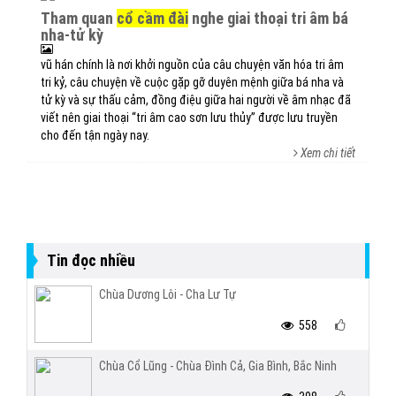
tham quan
cổ cầm đài
nghe giai thoại tri âm bá
nha-tử kỳ
vũ hán chính là nơi khởi nguồn của câu chuyện văn hóa tri âm
tri kỷ, câu chuyện về cuộc gặp gỡ duyên mệnh giữa bá nha và
tử kỳ và sự thấu cảm, đồng điệu giữa hai người về âm nhạc đã
viết nên giai thoại “tri âm cao sơn lưu thủy” được lưu truyền
cho đến tận ngày nay.
Xem chi tiết
Tin đọc nhiều
Chùa Dương Lôi - Cha Lư Tự
558
Chùa Cổ Lũng - Chùa Đình Cả, Gia Bình, Bắc Ninh