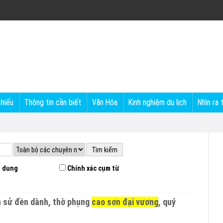
chiếu
Thông tin cần biết
Văn Hóa
Kinh nghiệm du lịch
Nhìn ra 
 dung
Chính xác cụm từ
ịch sử đền dành, thờ phụng
cao sơn đại vương
, quý