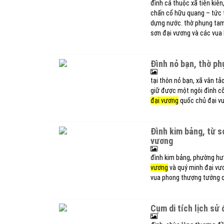
đình cả thuộc xã tiên kiên
chấn cổ hữu quang – tức 
dựng nước. thờ phụng tam 
sơn đại vương và các vua 
đình nỏ bạn, thờ p
tại thôn nỏ bạn, xã vân tả
giữ được một ngôi đình cổ
đại vương
quốc chủ đại v
đình kim bảng, từ 
vương
đình kim bảng, phường hư
vương
và quý minh đại vư
vua phong thượng tướng q
cụm di tích lịch s