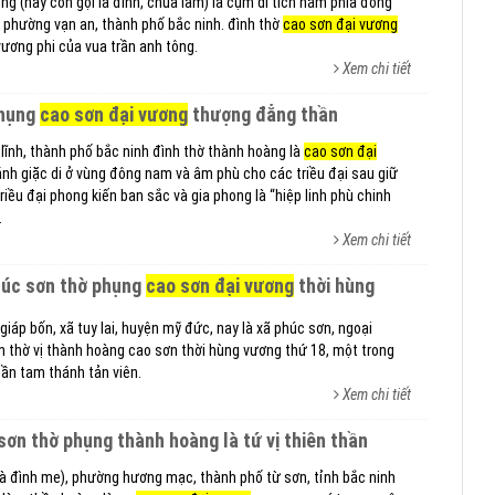
ng (hay còn gọi là đình, chùa lẫm) là cụm di tích nằm phía đông
 phường vạn an, thành phố bắc ninh. đình thờ
cao sơn đại vương
vương phi của vua trần anh tông.
Xem chi tiết
phụng
cao sơn đại vương
thượng đẳng thần
lĩnh, thành phố bắc ninh đình thờ thành hoàng là
cao sơn đại
ánh giặc di ở vùng đông nam và âm phù cho các triều đại sau giữ
iều đại phong kiến ban sắc và gia phong là “hiệp linh phù chinh
.
Xem chi tiết
phúc sơn thờ phụng
cao sơn đại vương
thời hùng
giáp bốn, xã tuy lai, huyện mỹ đức, nay là xã phúc sơn, ngoại
ốn thờ vị thành hoàng cao sơn thời hùng vương thứ 18, một trong
ần tam thánh tản viên.
Xem chi tiết
sơn thờ phụng thành hoàng là tứ vị thiên thần
à đình me), phường hương mạc, thành phố từ sơn, tỉnh bắc ninh