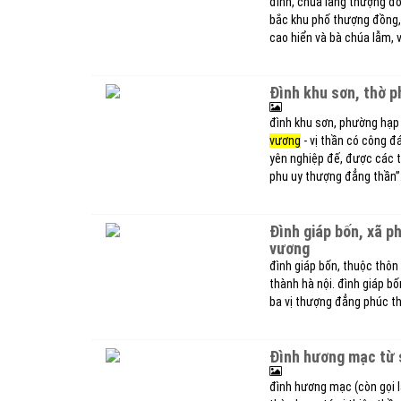
đình, chùa làng thượng đồ
bắc khu phố thượng đồng,
cao hiển và bà chúa lẫm, 
đình khu sơn, thờ 
đình khu sơn, phường hạp 
vương
- vị thần có công đ
yên nghiệp đế, được các tr
phu uy thượng đẳng thần”
đình giáp bốn, xã 
vương
đình giáp bốn, thuộc thôn 
thành hà nội. đình giáp b
ba vị thượng đẳng phúc th
đình hương mạc từ 
đình hương mạc (còn gọi l