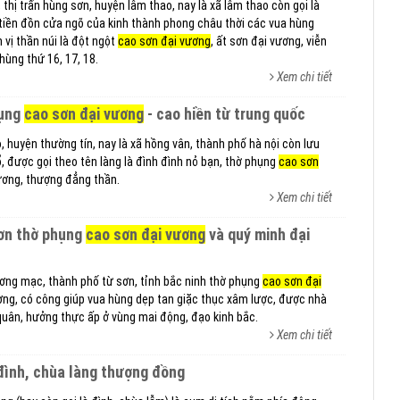
, thị trấn hùng sơn, huyện lâm thao, nay là xã lâm thao còn gọi là
tiền đồn cửa ngõ của kinh thành phong châu thời các vua hùng
vị thần núi là đột ngột
cao sơn đại vương
, ất sơn đại vương, viễn
hùng thứ 16, 17, 18.
Xem chi tiết
hụng
cao sơn đại vương
- cao hiền từ trung quốc
o, huyện thường tín, nay là xã hồng vân, thành phố hà nội còn lưu
, được gọi theo tên làng là đình đình nỏ bạn, thờ phụng
cao sơn
ương, thượng đẳng thần.
Xem chi tiết
sơn thờ phụng
cao sơn đại vương
và quý minh đại
ơng mạc, thành phố từ sơn, tỉnh bắc ninh thờ phụng
cao sơn đại
ơng, có công giúp vua hùng dẹp tan giặc thục xâm lược, được nhà
uân, hưởng thực ấp ở vùng mai động, đạo kinh bắc.
Xem chi tiết
ử đình, chùa làng thượng đồng