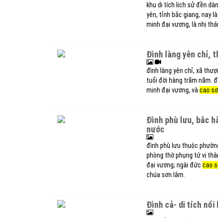
khu di tích lịch sử đền dà
yên, tỉnh bắc giang, nay l
minh đại vương, là nhị th
đình làng yên chỉ,
đình làng yên chỉ, xã thư
tuổi đời hàng trăm năm. đ
minh đại vương, và
cao sơ
đình phù lưu, bắc hà thờ phụng tứ vị thành hoàng có công bảo vệ đất
nước
đình phù lưu thuộc phường
phòng thờ phụng tứ vị th
đại vương; ngài đức
cao s
chúa sơn lâm.
đình cả- di tích n