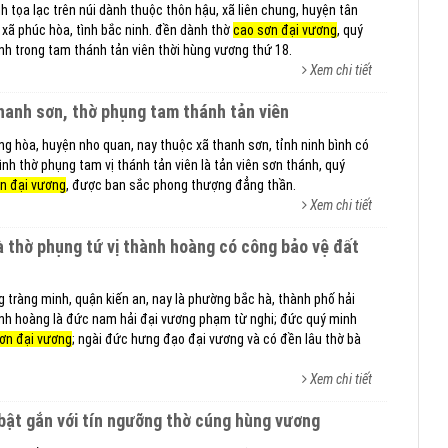
nh tọa lạc trên núi dành thuộc thôn hậu, xã liên chung, huyện tân
à xã phúc hòa, tình bắc ninh. đền dành thờ
cao sơn đại vương
, quý
ánh trong tam thánh tản viên thời hùng vương thứ 18.
Xem chi tiết
 thanh sơn, thờ phụng tam thánh tản viên
ợng hòa, huyện nho quan, nay thuộc xã thanh sơn, tỉnh ninh bình có
ình thờ phụng tam vị thánh tản viên là tản viên sơn thánh, quý
n đại vương
, được ban sắc phong thượng đẳng thần.
Xem chi tiết
 tràng minh, quận kiến an, nay là phường bắc hà, thành phố hải
ành hoàng là đức nam hải đại vương phạm từ nghi; đức quý minh
ơn đại vương
; ngài đức hưng đạo đại vương và có đền lâu thờ bà
Xem chi tiết
ổi bật gắn với tín ngưỡng thờ cúng hùng vương