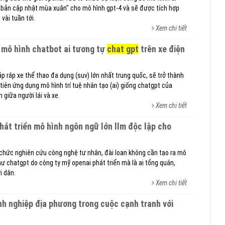
 "bản cập nhật mùa xuân" cho mô hình gpt-4 và sẽ được tích hợp
vài tuần tới.
Xem chi tiết
 mô hình chatbot ai tương tự
chat gpt
trên xe điện
p ráp xe thể thao đa dụng (suv) lớn nhất trung quốc, sẽ trở thành
tiên ứng dụng mô hình trí tuệ nhân tạo (ai) giống chatgpt của
 giữa người lái và xe.
Xem chi tiết
 chức nghiên cứu công nghệ tư nhân, đài loan không cần tạo ra mô
hư chatgpt do công ty mỹ openai phát triển mà là ai tổng quán,
i dân.
Xem chi tiết