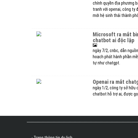
chính quyền địa phương b
tranh với openai, công ty 
mới hệ sinh thái thành ph
microsoft ra mắt bing ai, có kế hoạch giúp các doanh nghiệp tạo
chatbot ai độc lập
ngày 7/2, cnbc, dẫn nguồn
hoạch phát hành phần mềm
tự như chatgpt.
openai ra mắt chat
ngày 1/2, công ty sở hữu 
chatbot hỗ trợ ai, được gọ
- Trang thông tin du lịch