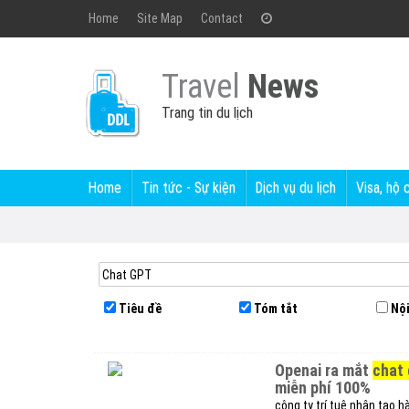
Home
Site Map
Contact
Travel
News
Trang tin du lịch
Home
Tin tức - Sự kiện
Dịch vụ du lịch
Visa, hộ 
Tiêu đề
Tóm tắt
Nội
openai ra mắt
chat 
miễn phí 100%
công ty trí tuệ nhân tạo 