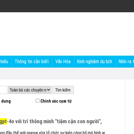
chiếu
Thông tin cần biết
Văn Hóa
Kinh nghiệm du lịch
Nhìn ra 
 dung
Chính xác cụm từ
gpt
-4o với trí thông minh "tiệm cận con người",
hàng đầu thế giới openai vừa tổ chức sự kiện công bố mô hình ai