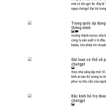
mới có tên gpt-4o. đây là
ngay chatgpt đại trà trong 
trung quốc áp dụng
thông minh
trường thành motor, nhà lắ
công ty sản xuất ô tô đầu 
baidu, cho phép trò chuyện
đài loan có thể sẽ phát triển mô hình ngôn ngữ lớn llm độc lập cho
chatgpt
theo nhà sáng lập một tổ
hình ai nào đó tương tự n
phục vụ nhu cầu của ngườ
bắc kinh hỗ trợ doanh nghiệp địa phương trong cuộc cạnh tranh với
chatgpt