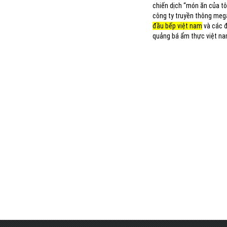
chiến dịch “món ăn của tôi
công ty truyền thông mega
đầu bếp việt nam
và các đ
quảng bá ẩm thực việt na