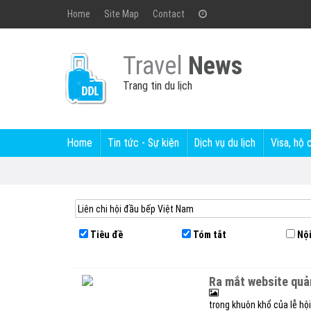
Home
Site Map
Contact
Travel
News
Trang tin du lịch
Home
Tin tức - Sự kiện
Dịch vụ du lịch
Visa, hộ 
Tiêu đề
Tóm tắt
Nội
ra mắt website qu
trong khuôn khổ của lễ hội