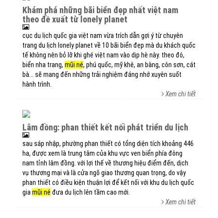
khám phá những bãi biển đẹp nhất việt nam
theo đề xuất từ lonely planet
cục du lịch quốc gia việt nam vừa trích dẫn gợi ý từ chuyên
trang du lịch lonely planet về 10 bãi biển đẹp mà du khách quốc
tế không nên bỏ lỡ khi ghé việt nam vào dịp hè này. theo đó,
biển nha trang,
mũi né
, phú quốc, mỹ khê, an bàng, côn sơn, cát
bà... sẽ mang đến những trải nghiệm đáng nhớ xuyên suốt
hành trình.
Xem chi tiết
lâm đồng: phan thiết kết nối phát triển du lịch
sau sáp nhập, phường phan thiết có tổng diện tích khoảng 446
ha, được xem là trung tâm của khu vực ven biển phía đông
nam tỉnh lâm đồng. với lợi thế về thương hiệu điểm đến, dịch
vụ thương mại và là cửa ngõ giao thương quan trọng, do vậy
phan thiết có điều kiện thuận lợi để kết nối với khu du lịch quốc
gia
mũi né
đưa du lịch lên tầm cao mới.
Xem chi tiết