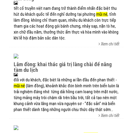
tết cổ truyền việt nam đang trở thành điểm nhấn đặc biệt thu
hút du khách quốc tế đến nghỉ dưỡng tại phường
mũi né
, tỉnh
lâm đồng. không chỉ tham quan, nhiều du khách còn trực tiếp
tham gia các hoạt động gói bánh chưng, nhảy sạp, nặn tò he,
xin chữ đầu năm, thưởng thức ẩm thực và hòa mình vào không
khí lễ hội đậm bản sắc dân tộc.
Xem chi tiết
lâm đồng: khai thác giá trị làng chài để nâng
tầm du lịch
đối với du khách, đặc biệt là những ai lần đầu đến phan thiết -
mũi né
(lâm đồng), khoảnh khắc đón bình minh trên biển luôn là
trải nghiệm đáng nhớ. từng dải hồng cam loang trên mặt nước,
từng mảng mây trôi chậm rãi trên bầu trời, tất cả tạo nên một
khung cảnh vừa lãng mạn vừa nguyên sơ - “đặc sản” mà biển
phan thiết dành tặng những người chịu thức dậy thật sớm…
Xem chi tiết