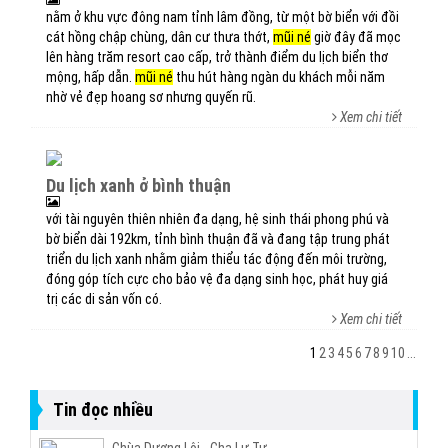
nằm ở khu vực đông nam tỉnh lâm đồng, từ một bờ biển với đồi
cát hồng chập chùng, dân cư thưa thớt,
mũi né
giờ đây đã mọc
lên hàng trăm resort cao cấp, trở thành điểm du lịch biển thơ
mộng, hấp dẫn.
mũi né
thu hút hàng ngàn du khách mỗi năm
nhờ vẻ đẹp hoang sơ nhưng quyến rũ.
Xem chi tiết
du lịch xanh ở bình thuận
với tài nguyên thiên nhiên đa dạng, hệ sinh thái phong phú và
bờ biển dài 192km, tỉnh bình thuận đã và đang tập trung phát
triển du lịch xanh nhằm giảm thiểu tác động đến môi trường,
đóng góp tích cực cho bảo vệ đa dạng sinh học, phát huy giá
trị các di sản vốn có.
Xem chi tiết
1
2
3
4
5
6
7
8
9
10
...
Tin đọc nhiều