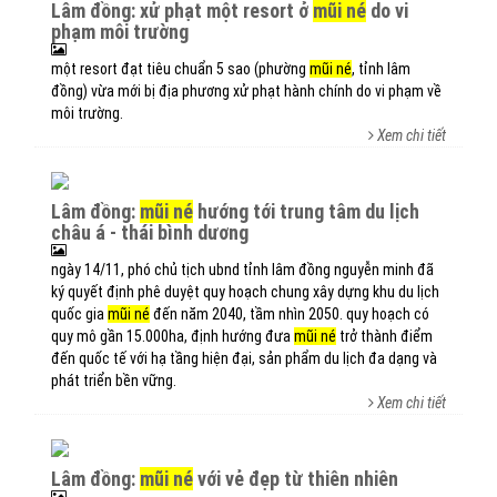
lâm đồng: xử phạt một resort ở
mũi né
do vi
phạm môi trường
một resort đạt tiêu chuẩn 5 sao (phường
mũi né
, tỉnh lâm
đồng) vừa mới bị địa phương xử phạt hành chính do vi phạm về
môi trường.
Xem chi tiết
lâm đồng:
mũi né
hướng tới trung tâm du lịch
châu á - thái bình dương
ngày 14/11, phó chủ tịch ubnd tỉnh lâm đồng nguyễn minh đã
ký quyết định phê duyệt quy hoạch chung xây dựng khu du lịch
quốc gia
mũi né
đến năm 2040, tầm nhìn 2050. quy hoạch có
quy mô gần 15.000ha, định hướng đưa
mũi né
trở thành điểm
đến quốc tế với hạ tầng hiện đại, sản phẩm du lịch đa dạng và
phát triển bền vững.
Xem chi tiết
lâm đồng:
mũi né
với vẻ đẹp từ thiên nhiên