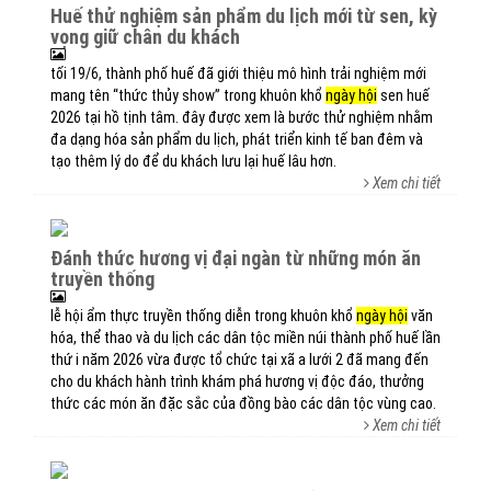
huế thử nghiệm sản phẩm du lịch mới từ sen, kỳ
vọng giữ chân du khách
tối 19/6, thành phố huế đã giới thiệu mô hình trải nghiệm mới
mang tên “thức thủy show” trong khuôn khổ
ngày hội
sen huế
2026 tại hồ tịnh tâm. đây được xem là bước thử nghiệm nhằm
đa dạng hóa sản phẩm du lịch, phát triển kinh tế ban đêm và
tạo thêm lý do để du khách lưu lại huế lâu hơn.
Xem chi tiết
đánh thức hương vị đại ngàn từ những món ăn
truyền thống
lễ hội ẩm thực truyền thống diễn trong khuôn khổ
ngày hội
văn
hóa, thể thao và du lịch các dân tộc miền núi thành phố huế lần
thứ i năm 2026 vừa được tổ chức tại xã a lưới 2 đã mang đến
cho du khách hành trình khám phá hương vị độc đáo, thưởng
thức các món ăn đặc sắc của đồng bào các dân tộc vùng cao.
Xem chi tiết