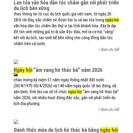
lan tỏa văn hóa dân tộc chăm gắn với phát triển
du lịch bền vững
theo thông tin từ cục du lịch quốc gia việt nam, từ ngày 26-
28/6 tới đây, sắc chăm sẽ được hội tụ và lan tỏa trong
ngày hội
văn hóa dân tộc chăm lần thứ vi tại tỉnh khánh hòa. đây là dịp
để tôn vinh những giá trị di sản độc đáo, mở ra cơ hội "vàng"
kết nối du lịch, tạo sinh kế bền vững cho cộng đồng dân tộc
chăm trên cả nước.​
Xem chi tiết
ngày hội
“âm vang hồ thác bà” năm 2026
chào mừng kỷ niệm 51 năm ngày thống nhất đất nước
(30/4/1975-30/4/2026) và 140 năm ngày quốc tế lao động, xã
yên bình, tỉnh lào cai sẽ tổ chức
ngày hội
“âm vang hồ thác bà”
năm 2026, với nhiều hoạt động đặc sắc, gắn với phát triển du
lịch địa phương.
Xem chi tiết
đánh thức mùa du lịch hồ thác bà bằng
ngày hội