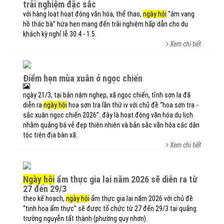
trải nghiệm đặc sắc
với hàng loạt hoạt động văn hóa, thể thao,
ngày hội
“âm vang
hồ thác bà” hứa hẹn mang đến trải nghiệm hấp dẫn cho du
khách kỳ nghỉ lễ 30.4 - 1.5.
Xem chi tiết
điểm hẹn mùa xuân ở ngọc chiến
ngày 21/3, tại bản nậm nghẹp, xã ngọc chiến, tỉnh sơn la đã
diễn ra
ngày hội
hoa sơn tra lần thứ iv với chủ đề “hoa sơn tra -
sắc xuân ngọc chiến 2026”. đây là hoạt động văn hóa du lịch
nhằm quảng bá vẻ đẹp thiên nhiên và bản sắc văn hóa các dân
tộc trên địa bàn xã.
Xem chi tiết
ngày hội
ẩm thực gia lai năm 2026 sẽ diễn ra từ
27 đến 29/3
theo kế hoạch,
ngày hội
ẩm thực gia lai năm 2026 với chủ đề
“tinh hoa ẩm thực” sẽ được tổ chức từ 27 đến 29/3 tại quảng
trường nguyễn tất thành (phường quy nhơn).