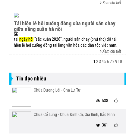
Xem chi tiết
tái hiện lễ hội xuống đồng của người sán chay
giữa nắng xuân hà nội
tại
ngày hội
"sắc xuân 2026", người sán chay (phú thọ) đã tái
hiện lễ hội xuống đồng tại làng văn hóa các dân tộc việt nam.
Xem chi tiết
1
2
3
4
5
6
7
8
9
10
...
Tin đọc nhiều
Chùa Dương Lôi - Cha Lư Tự
538
Chùa Cổ Lũng - Chùa Đình Cả, Gia Bình, Bắc Ninh
361