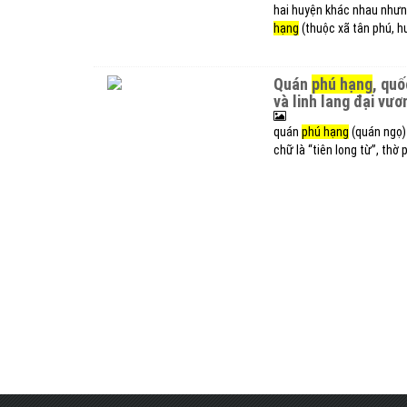
hai huyện khác nhau nhưn
hạng
(thuộc xã tân phú, hu
quán
phú hạng
, quố
và linh lang đại vươn
quán
phú hạng
(quán ngọ) 
chữ là “tiên long từ”, thờ