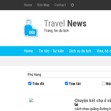
Home
Site Map
Contact
Travel
News
Trang tin du lịch
Home
Tin tức - Sự kiện
Dịch vụ du lịch
Visa, hộ 
Tiêu đề
Tóm tắt
Nội
chuyện kết chạ ở v
cách nhau quãng đường hơn