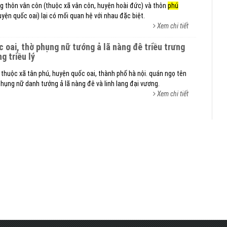
g thôn vân côn (thuộc xã vân côn, huyện hoài đức) và thôn
phú
yện quốc oai) lại có mối quan hệ với nhau đặc biệt.
Xem chi tiết
c oai, thờ phụng nữ tướng ả lã nàng đê triều trưng
g triều lý
thuộc xã tân phú, huyện quốc oai, thành phố hà nội. quán ngọ tên
 phụng nữ danh tướng ả lã nàng đê và linh lang đại vương.
Xem chi tiết