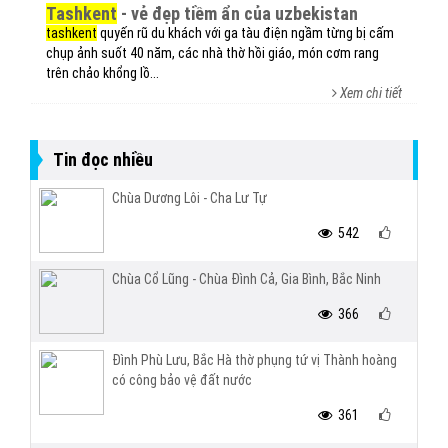
tashkent
- vẻ đẹp tiềm ẩn của uzbekistan
tashkent
quyến rũ du khách với ga tàu điện ngầm từng bị cấm
chụp ảnh suốt 40 năm, các nhà thờ hồi giáo, món cơm rang
trên chảo khổng lồ...
Xem chi tiết
Tin đọc nhiều
Chùa Dương Lôi - Cha Lư Tự
542
Chùa Cổ Lũng - Chùa Đình Cả, Gia Bình, Bắc Ninh
366
Đình Phù Lưu, Bắc Hà thờ phụng tứ vị Thành hoàng
có công bảo vệ đất nước
361