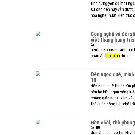
tỉnh hưng yên có một ngôi
sử cho đến nay vẫn được ng
hóa nghệ thuật kiến trúc 
công nghệ và đời sống văn hóa - thể thao du lịch bình luận du thuyền
việt thăng hạng trê
heritage cruises vietnam l
châu á -
thái bình
dương.
đền ngọc quế, minh thọ thờ phụng thần đỗ huyền thời hùng vương thứ
18
đền ngọc quế thuộc địa ph
bên bờ hữu ngạn sông luộc
chống giặc ngoại xâm và 
thờ quốc công tiết chế tr
đền chòi, thờ phụn
đền chòi còn có tên khác 