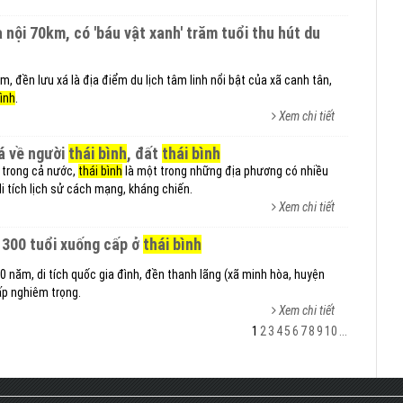
, đền lưu xá là địa điểm du lịch tâm linh nổi bật của xã canh tân,
bình
.
Xem chi tiết
iá về người
thái bình
, đất
thái bình
ố trong cả nước,
thái bình
là một trong những địa phương có nhiều
 di tích lịch sử cách mạng, kháng chiến.
Xem chi tiết
ơn 300 tuổi xuống cấp ở
thái bình
 năm, di tích quốc gia đình, đền thanh lãng (xã minh hòa, huyện
ấp nghiêm trọng.
Xem chi tiết
1
2
3
4
5
6
7
8
9
10
...