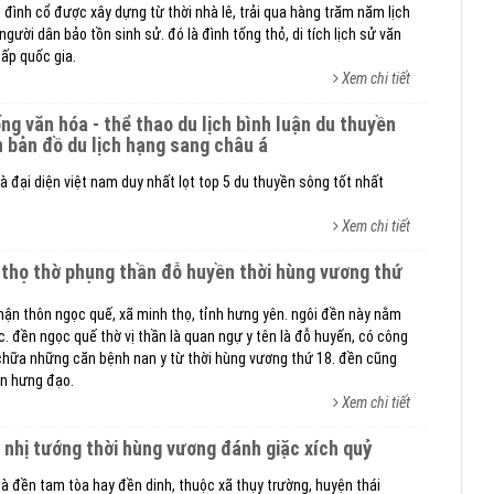
 đình cổ được xây dựng từ thời nhà lê, trải qua hàng trăm năm lịch
ười dân bảo tồn sinh sử. đó là đình tống thỏ, di tích lịch sử văn
cấp quốc gia.
Xem chi tiết
n bản đồ du lịch hạng sang châu á
à đại diện việt nam duy nhất lọt top 5 du thuyền sông tốt nhất
Xem chi tiết
ận thôn ngọc quế, xã minh thọ, tỉnh hưng yên. ngôi đền này nằm
. đền ngọc quế thờ vị thần là quan ngự y tên là đỗ huyến, có công
chữa những căn bệnh nan y từ thời hùng vương thứ 18. đền cũng
ần hưng đạo.
Xem chi tiết
g nhị tướng thời hùng vương đánh giặc xích quỷ
là đền tam tòa hay đền dinh, thuộc xã thụy trường, huyện thái