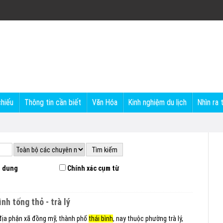
chiếu
Thông tin cần biết
Văn Hóa
Kinh nghiệm du lịch
Nhìn ra 
 dung
Chính xác cụm từ
ình tống thỏ - trà lý
 địa phận xã đồng mỹ, thành phố
thái bình
, nay thuộc phường trà lý,