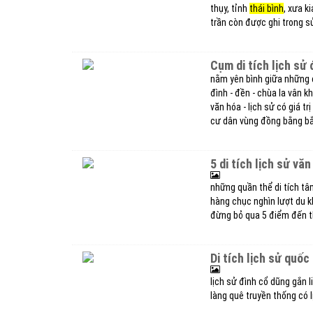
thụy, tỉnh
thái bình
, xưa k
trần còn được ghi trong sử
cụm di tích lịch sử
nằm yên bình giữa những 
đình - đền - chùa la vân k
văn hóa - lịch sử có giá t
cư dân vùng đồng bằng bắ
5 di tích lịch sử vă
những quần thể di tích tâm
hàng chục nghìn lượt du 
đừng bỏ qua 5 điểm đến th
di tích lịch sử quố
lịch sử đình cổ dũng gắn l
làng quê truyền thống có 