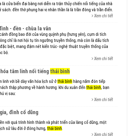
ia là cửa biển đại bàng nơi diễn ra trận thủy chiến nổi tiếng của nhà
 sách. đền thờ phụng hai vị nhân thần là là trần đông và trần điển.
Xem chi tiết
 đình - đền - chùa la vân
cánh đồng bao đời của vùng quỳnh phụ (hưng yên), cụm di tích
hông chỉ là nơi hội tụ tín ngưỡng truyền thống, mà còn là dấu tích
rị đặc biệt, mang đậm nét kiến trúc- nghệ thuật truyền thống của
c bộ.
Xem chi tiết
n hóa tâm linh nổi tiếng
thái bình
 linh với bề dày văn hóa lịch sử ở
thái bình
hàng năm đón tiếp
khách thập phương về hành hương. khi du xuân đến
thái bình
, bạn
ú vị sau:
Xem chi tiết
c gia, đình cổ dũng
iền với quá trình hình thành và phát triển của làng cổ dũng, một
lịch sử lâu đời ở đông hưng,
thái bình
.
Xem chi tiết