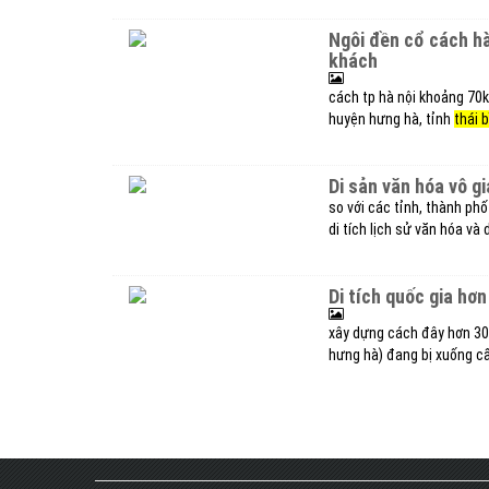
ngôi đền cổ cách hà nội 70km, có 'báu vật xanh' trăm tuổi thu hút du
khách
cách tp hà nội khoảng 70km
huyện hưng hà, tỉnh
thái 
di sản văn hóa vô g
so với các tỉnh, thành ph
di tích lịch sử văn hóa và
di tích quốc gia h
xây dựng cách đây hơn 300
hưng hà) đang bị xuống c