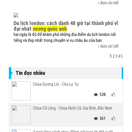
Xem chi tiết
du lịch london: cách dành 48 giờ tại thành phố vĩ
đại nhất
vương quốc anh
hai ngày là đủ để khám phá những địa điểm du lịch london nổi
tiếng và đẹp nhất trong chuyến vi vu châu âu của bạn.
Xem chi tiết
1
2
3
4
5
Tin đọc nhiều
Chùa Dương Lôi - Cha Lư Tự
538
Chùa Cổ Lũng - Chùa Đình Cả, Gia Bình, Bắc Ninh
361