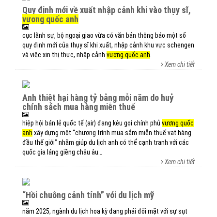
quy định mới về xuất nhập cảnh khi vào thụy sĩ,
vương quốc anh
cục lãnh sự, bộ ngoại giao vừa có văn bản thông báo một số
quy định mới của thụy sĩ khi xuất, nhập cảnh khu vực schengen
và việc xin thị thực, nhập cảnh
vương quốc anh
.
Xem chi tiết
anh thiệt hại hàng tỷ bảng mỗi năm do huỷ
chính sách mua hàng miễn thuế
hiệp hội bán lẻ quốc tế (air) đang kêu gọi chính phủ
vương quốc
anh
xây dựng một “chương trình mua sắm miễn thuế vat hàng
đầu thế giới” nhằm giúp du lịch anh có thể cạnh tranh với các
quốc gia láng giềng châu âu…
Xem chi tiết
“hồi chuông cảnh tỉnh” với du lịch mỹ
năm 2025, ngành du lịch hoa kỳ đang phải đối mặt với sự sụt