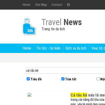
Home
Site Map
Contact
Travel
News
Trang tin du lịch
Home
Tin tức - Sự kiện
Dịch vụ du lịch
Visa, hộ 
Tiêu đề
Tóm tắt
Nội
cá tắc kè
nấu lá me
trong cái nắng đổ lửa của
giác. vậy là mình làm ng