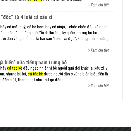
Xem chi tiết
 “độc” từ 4 loài cá xấu xí
thấy cá mặt quỷ, cá bò hòm hay cá ninja,… chắc chắn đều sẽ ngạc
vẻ ngoài của chúng quá đỗi dị thường, kỳ quặc. nhưng bù lại,
ười dân vùng biển coi là hải sản “hiếm và độc”, không phải ai cũng
Xem chi tiết
gà biển” nức tiếng nam trung bộ
 thấy
cá tắc kè
đều ngạc nhiên vì bề ngoài quá đỗi khác lạ, xấu xí, y
cạn. nhưng bù lại,
cá tắc kè
được người dân ở vùng biển biết đến là
g đặc biệt, thơm ngọt như thịt gà đồng.
Xem chi tiết