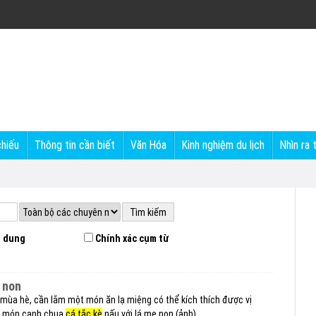
chiếu
Thông tin cần biết
Văn Hóa
Kinh nghiệm du lịch
Nhìn ra 
 dung
Chính xác cụm từ
 non
 mùa hè, cần lắm một món ăn lạ miệng có thể kích thích được vị
ay món canh chua
cá tắc kè
nấu với lá me non (ảnh).