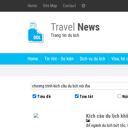
Home
Site Map
Contact
Travel
News
Trang tin du lịch
Home
Tin tức - Sự kiện
Dịch vụ du lịch
Visa, hộ 
Tiêu đề
Tóm tắt
Nội
kích cầu du lịch kh
để ngành du lịch bứt tốc,