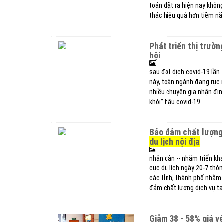
toán đặt ra hiện nay không
thác hiệu quả hơn tiềm nă
phát triển thị trường du lịch sau covid-19: biến thách thức thành cơ
hội
sau đợt dịch covid-19 lần 
này, toàn ngành đang rục 
nhiều chuyên gia nhận địn
khói” hậu covid-19.
bảo đảm chất lượng
du lịch nội địa
nhân dân -- nhằm triển kha
cục du lịch ngày 20-7 thô
các tỉnh, thành phố nhằm 
đảm chất lượng dịch vụ tạ
giảm 38 - 58% giá 