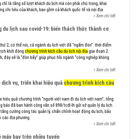
 chỉ là tăng số lượt khách du lịch mà còn phải chú trọng, khai
ng chi tiêu của khách, bao gồm cả khách quốc tế và nội địa.
Xem chi tiết
thứ 2, có thể nói, cả ngành du lịch việt đã “ngấm đòn”. thời điểm
rịch khởi động
chương trình kích cầu du lịch nội địa
giai đoạn 2.
h, đây sẽ là “đòn bẩy” giúp phục hồi ngành “công nghiệp không
Xem chi tiết
 dịch vụ, triển khai hiệu quả
chương trình kích cầu
i hiệu quả chương trình “người việt nam đi du lịch việt nam”, tổng
ng báo đã ban hành công văn số 898/tcdl-lh gửi sở quản lý du lịch
tăng cường công tác quản lý, chấn chỉnh hoạt động du lịch, bảo
i các địa phương.
Xem chi tiết
vé máy bay trên nhiều tuyến