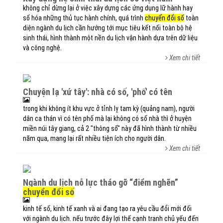
không chỉ dừng lại ở việc xây dựng các ứng dụng lữ hành hay
số hóa những thủ tục hành chính, quá trình
chuyển đổi số
toàn
diện ngành du lịch cần hướng tới mục tiêu kết nối toàn bộ hệ
sinh thái, hình thành một nền du lịch vận hành dựa trên dữ liệu
và công nghệ.
Xem chi tiết
chuyện lạ 'xứ tây': nhà có số, 'phố' có tên
trong khi không ít khu vực ở tỉnh lỵ tam kỳ (quảng nam), người
dân ca thán vì có tên phố mà lại không có số nhà thì ở huyện
miền núi tây giang, cả 2 "thông số" này đã hình thành từ nhiều
năm qua, mang lại rất nhiều tiện ích cho người dân.
Xem chi tiết
ngành du lịch nỗ lực tháo gỡ “điểm nghẽn”
chuyển đổi số
kinh tế số, kinh tế xanh và ai đang tạo ra yêu cầu đổi mới đối
với ngành du lịch. nếu trước đây lợi thế cạnh tranh chủ yếu đến