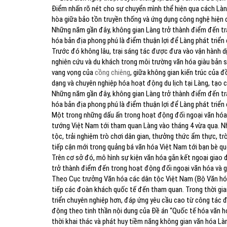
Điểm nhấn rõ nét cho sự chuyển mình thể hiện qua cách Là
hòa giữa bảo tồn truyền thống và ứng dụng công nghệ hiện 
Những năm gần đây, không gian Làng trở thành điểm đến trả
hóa bản địa phong phú là điểm thuận lợi để Làng phát triển 
Trước đó không lâu, trại sáng tác được đưa vào vận hành dịp
nghiên cứu và du khách trong môi trường văn hóa giàu bản 
vang vọng của
cồng chiêng
, giữa không gian kiến trúc của
dạng và chuyên nghiệp hóa hoạt động du lịch tại Làng, tạo 
Những năm gần đây, không gian Làng trở thành điểm đến trả
hóa bản địa phong phú là điểm thuận lợi để Làng phát triển 
Một trong những dấu ấn trong hoạt động đối ngoại văn hóa
tướng Việt Nam tới tham quan Làng vào tháng 4 vừa qua. Nh
tộc, trải nghiệm trò chơi dân gian, thưởng thức ẩm thực, t
tiếp cận mới trong quảng bá văn hóa Việt Nam tới bạn bè qu
Trên cơ sở đó, mô hình sự kiện văn hóa gắn kết ngoại giao
trở thành điểm đến trong hoạt động đối ngoại văn hóa và g
Theo Cục trưởng Văn hóa các dân tộc Việt Nam (Bộ Văn hóa,
tiếp các đoàn khách quốc tế đến tham quan. Trong thời gian
triển chuyên nghiệp hơn, đáp ứng yêu cầu cao từ công tác 
động theo tinh thần nội dung của Đề án “Quốc tế hóa văn hó
thời khai thác và phát huy tiềm năng không gian văn hóa L