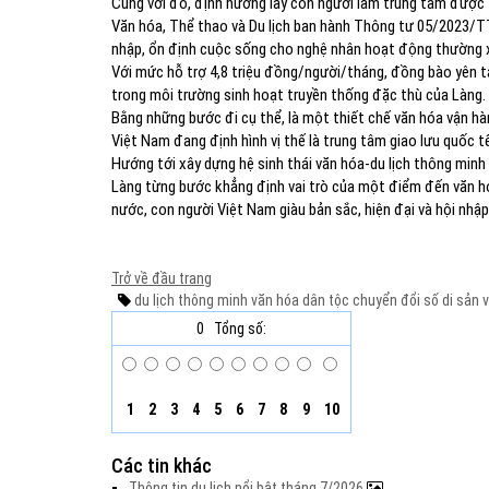
Cùng với đó, định hướng lấy con người làm trung tâm được t
Văn hóa, Thể thao và Du lịch ban hành Thông tư 05/2023/T
nhập, ổn định cuộc sống cho nghệ nhân hoạt động thường x
Với mức hỗ trợ 4,8 triệu đồng/người/tháng, đồng bào yên tâm
trong môi trường sinh hoạt truyền thống đặc thù của Làng.
Bằng những bước đi cụ thể, là một thiết chế văn hóa vận hà
Việt Nam đang định hình vị thế là trung tâm giao lưu quốc tế
Hướng tới xây dựng hệ sinh thái văn hóa-du lịch thông minh
Làng từng bước khẳng định vai trò của một điểm đến văn hó
nước, con người Việt Nam giàu bản sắc, hiện đại và hội nhập
Trở về đầu trang
du lịch thông minh
văn hóa dân tộc
chuyển đổi số
di sản 
0
Tổng số:
1
2
3
4
5
6
7
8
9
10
Các tin khác
Thông tin du lịch nổi bật tháng 7/2026