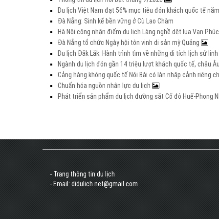
Du lịch Việt Nam đạt 56% mục tiêu đón khách quốc tế nă
Đà Nẵng: Sinh kế bền vững ở Cù Lao Chàm
Hà Nội công nhận điểm du lịch Làng nghề dệt lụa Vạn Phúc
Đà Nẵng tổ chức Ngày hội tôn vinh di sản mỳ Quảng
Du lịch Đắk Lắk: Hành trình tìm về những di tích lịch sử lin
Ngành du lịch đón gần 14 triệu lượt khách quốc tế, châu 
Cảng hàng không quốc tế Nội Bài có làn nhập cảnh riêng 
Chuẩn hóa nguồn nhân lực du lịch
Phát triển sản phẩm du lịch đường sắt Cố đô Huế-Phong Nh
- Trang thông tin du lịch
- Email: didulich.net@gmail.com