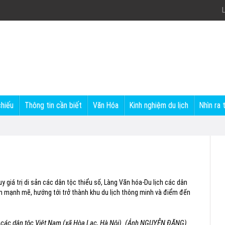
L
chiếu
Thông tin cần biết
Văn Hóa
Kinh nghiệm du lịch
Nhìn ra 
 giá trị di sản các dân tộc thiểu số, Làng Văn hóa-Du lịch các dân
h mạnh mẽ, hướng tới trở thành khu du lịch thông minh và điểm đến
ịch các dân tộc Việt Nam (xã Hòa Lạc, Hà Nội). (Ảnh NGUYỄN ĐĂNG)