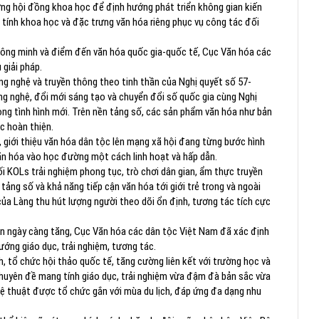
ựng hội đồng khoa học để định hướng phát triển không gian kiến
 tính khoa học và đặc trưng văn hóa riêng phục vụ công tác đối
 thông minh và điểm đến văn hóa quốc gia-quốc tế, Cục Văn hóa các
 giải pháp.
ng nghệ và truyền thông theo tinh thần của Nghị quyết số 57-
ng nghệ, đổi mới sáng tạo và chuyển đổi số quốc gia cùng Nghị
ong tình hình mới. Trên nền tảng số, các sản phẩm văn hóa như bản
c hoàn thiện.
, giới thiệu văn hóa dân tộc lên mạng xã hội đang từng bước hình
văn hóa vào học đường một cách linh hoạt và hấp dẫn.
i KOLs trải nghiệm phong tục, trò chơi dân gian, ẩm thực truyền
ng số và khả năng tiếp cận văn hóa tới giới trẻ trong và ngoài
ủa Làng thu hút lượng người theo dõi ổn định, tương tác tích cực
iên ngày càng tăng, Cục Văn hóa các dân tộc Việt Nam đã xác định
ướng giáo dục, trải nghiệm, tương tác.
, tổ chức hội thảo quốc tế, tăng cường liên kết với trường học và
chuyên đề mang tính giáo dục, trải nghiệm vừa đậm đà bản sắc vừa
nghệ thuật được tổ chức gắn với mùa du lịch, đáp ứng đa dạng nhu