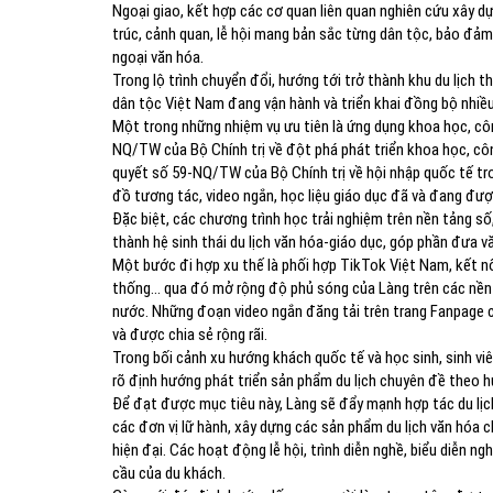
Ngoại giao, kết hợp các cơ quan liên quan nghiên cứu xây d
trúc, cảnh quan, lễ hội mang bản sắc từng dân tộc, bảo đảm
ngoại văn hóa.
Trong lộ trình chuyển đổi, hướng tới trở thành khu du lịch
dân tộc Việt Nam đang vận hành và triển khai đồng bộ nhiều
Một trong những nhiệm vụ ưu tiên là ứng dụng khoa học, cô
NQ/TW của Bộ Chính trị về đột phá phát triển khoa học, cô
quyết số 59-NQ/TW của Bộ Chính trị về hội nhập quốc tế tr
đồ tương tác, video ngắn, học liệu giáo dục đã và đang đượ
Đặc biệt, các chương trình học trải nghiệm trên nền tảng số
thành hệ sinh thái du lịch văn hóa-giáo dục, góp phần đưa 
Một bước đi hợp xu thế là phối hợp TikTok Việt Nam, kết nố
thống… qua đó mở rộng độ phủ sóng của Làng trên các nền tả
nước. Những đoạn video ngắn đăng tải trên trang Fanpage c
và được chia sẻ rộng rãi.
Trong bối cảnh xu hướng khách quốc tế và học sinh, sinh v
rõ định hướng phát triển sản phẩm du lịch chuyên đề theo h
Để đạt được mục tiêu này, Làng sẽ đẩy mạnh hợp tác du lịch
các đơn vị lữ hành, xây dựng các sản phẩm du lịch văn hóa 
hiện đại. Các hoạt động lễ hội, trình diễn nghề, biểu diễn 
cầu của du khách.