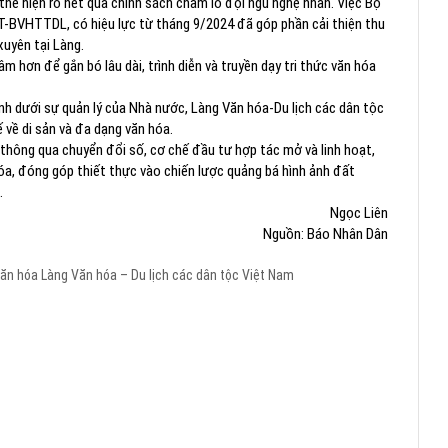
hể hiện rõ nét qua chính sách chăm lo đội ngũ nghệ nhân. Việc Bộ
T-BVHTTDL, có hiệu lực từ tháng 9/2024 đã góp phần cải thiện thu
uyên tại Làng.
 hơn để gắn bó lâu dài, trình diễn và truyền dạy tri thức văn hóa
nh dưới sự quản lý của Nhà nước, Làng Văn hóa-Du lịch các dân tộc
 về di sản và đa dạng văn hóa.
 thông qua chuyển đổi số, cơ chế đầu tư hợp tác mở và linh hoạt,
a, đóng góp thiết thực vào chiến lược quảng bá hình ảnh đất
.
Ngọc Liên
Nguồn: Báo Nhân Dân
văn hóa
Làng Văn hóa – Du lịch các dân tộc Việt Nam