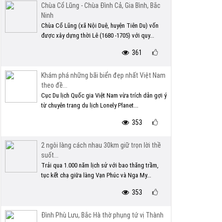
Chùa Cổ Lũng - Chùa Đình Cả, Gia Bình, Bắc
Ninh
Chùa Cổ Lũng (xã Nội Duệ, huyện Tiên Du) vốn
được xây dựng thời Lê (1680 -1705) với quy...
361
Khám phá những bãi biển đẹp nhất Việt Nam
theo đề...
Cục Du lịch Quốc gia Việt Nam vừa trích dẫn gợi ý
từ chuyên trang du lịch Lonely Planet...
353
2 ngôi làng cách nhau 30km giữ trọn lời thề
suốt...
Trải qua 1.000 năm lịch sử với bao thăng trầm,
tục kết chạ giữa làng Vạn Phúc và Nga My...
353
Đình Phù Lưu, Bắc Hà thờ phụng tứ vị Thành