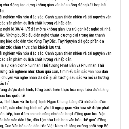
ng chủ động tạo dựng không gian
văn hóa
sống động kết hợp hài
đại.
i nghiệm văn hóa đặc sắc. Cảnh quan thiên nhiên và tài nguyên văn
các sản phẩm du lịch chất lượng và hấp dẫn.
 nghỉ lễ 30/4-1/5 đã mở ra không gian lưu trú gắn kết nghệ sĩ, nhà
sắc. Những buổi biểu diễn nghệ thuật đương đại trong âm thanh
 đồng bào các dân tộc vùng Tây Bắc, Tây Nguyên đã góp phần đa
cảm xúc chân thực cho khách lưu trú.
i nghiệm văn hóa đặc sắc. Cảnh quan thiên nhiên và tài nguyên văn
các sản phẩm du lịch chất lượng và hấp dẫn.
 là sự kiện đón Phu nhân Thủ tướng Nhật Bản và Phu nhân Thủ
ững trải nghiệm như: khâu quả còn, tìm hiểu
bản sắc văn hóa
dân
rò chuyện với nghệ nhân đã để lại ấn tượng sâu sắc và mở ra hướng
ốc tế.
 đang được định hình, từng bước hiện thực hóa mục tiêu đưa Làng
iao lưu quốc tế.
 Thể thao và Du lịch) Trịnh Ngọc Chung, Làng đã nhiều lần đón
 tới, các chương trình có yếu tố ngoại giao văn hóa sẽ được phát
đón tiếp, bảo đảm an ninh cũng như các hoạt động giao lưu. Vận
a bản sắc dân tộc, dân tộc hóa tinh hoa văn hóa thế giới” đồng
àng, Cục Văn hóa các dân tộc Việt Nam sẽ tăng cường phối hợp Bộ