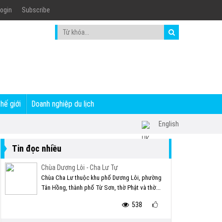
ogin
Subscribe
thế giới
Doanh nghiệp du lịch
English
Tin đọc nhiều
Chùa Dương Lôi - Cha Lư Tự
Chùa Cha Lư thuộc khu phố Dương Lôi, phường
Tân Hồng, thành phố Từ Sơn, thờ Phật và thờ...
538