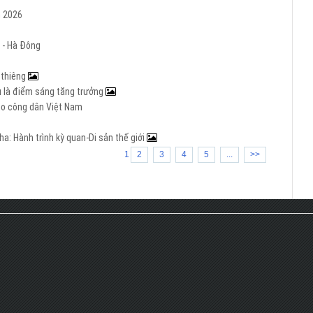
m 2026
 - Hà Đông
h thiêng
Âu là điểm sáng tăng trưởng
cho công dân Việt Nam
a: Hành trình kỳ quan-Di sản thế giới
1
2
3
4
5
...
>>