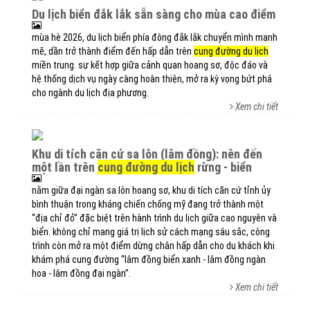
du lịch biển đắk lắk sẵn sàng cho mùa cao điểm
mùa hè 2026, du lịch biển phía đông đắk lắk chuyển mình mạnh
mẽ, dần trở thành điểm đến hấp dẫn trên
cung đường du lịch
miền trung. sự kết hợp giữa cảnh quan hoang sơ, độc đáo và
hệ thống dịch vụ ngày càng hoàn thiện, mở ra kỳ vọng bứt phá
cho ngành du lịch địa phương.
Xem chi tiết
khu di tích căn cứ sa lôn (lâm đồng): nên đến
một lần trên
cung đường du lịch
rừng - biển
nằm giữa đại ngàn sa lôn hoang sơ, khu di tích căn cứ tỉnh ủy
bình thuận trong kháng chiến chống mỹ đang trở thành một
“địa chỉ đỏ” đặc biệt trên hành trình du lịch giữa cao nguyên và
biển. không chỉ mang giá trị lịch sử cách mạng sâu sắc, công
trình còn mở ra một điểm dừng chân hấp dẫn cho du khách khi
khám phá cung đường “lâm đồng biển xanh - lâm đồng ngàn
hoa - lâm đồng đại ngàn”.
Xem chi tiết