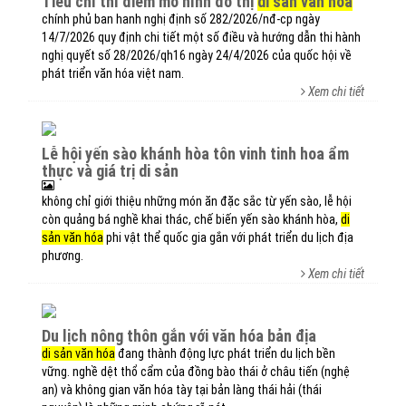
tiêu chí thí điểm mô hình đô thị
di sản văn hóa
chính phủ ban hanh nghị định số 282/2026/nđ-cp ngày
14/7/2026 quy định chi tiết một số điều và hướng dẫn thi hành
nghị quyết số 28/2026/qh16 ngày 24/4/2026 của quốc hội về
phát triển văn hóa việt nam.
Xem chi tiết
lễ hội yến sào khánh hòa tôn vinh tinh hoa ẩm
thực và giá trị di sản
không chỉ giới thiệu những món ăn đặc sắc từ yến sào, lễ hội
còn quảng bá nghề khai thác, chế biến yến sào khánh hòa,
di
sản văn hóa
phi vật thể quốc gia gắn với phát triển du lịch địa
phương.
Xem chi tiết
du lịch nông thôn gắn với văn hóa bản địa
di sản văn hóa
đang thành động lực phát triển du lịch bền
vững. nghề dệt thổ cẩm của đồng bào thái ở châu tiến (nghệ
an) và không gian văn hóa tày tại bản làng thái hải (thái