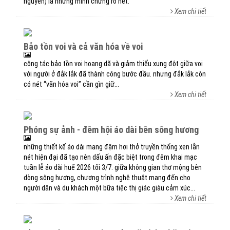
nguyên) là những minh chứng rõ nét.
Xem chi tiết
bảo tồn voi và cả văn hóa về voi
công tác bảo tồn voi hoang dã và giảm thiểu xung đột giữa voi
với người ở đắk lắk đã thành công bước đầu. nhưng đắk lắk còn
có nét “văn hóa voi” cần gìn giữ...
Xem chi tiết
phóng sự ảnh - đêm hội áo dài bên sông hương
những thiết kế áo dài mang đậm hơi thở truyền thống xen lẫn
nét hiện đại đã tạo nên dấu ấn đặc biệt trong đêm khai mạc
tuần lễ áo dài huế 2026 tối 3/7. giữa không gian thơ mộng bên
dòng sông hương, chương trình nghệ thuật mang đến cho
người dân và du khách một bữa tiệc thị giác giàu cảm xúc...
Xem chi tiết