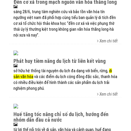
đền cơ xá trong mạch nguồn văn hóa thăng long
sáng 28/6, trung tâm nghiên cứu và bảo tồn văn hóa tín
ngưỡng việt nam đã phối hợp cùng tiểu ban quản lý di tích đền
cơ xá tổ chức hội thảo khoa học “đền cơ xá và việc phụng thờ
thái úy lý thường kiệt trong không gian văn hóa thăng long-hà
nội xưa và nay”.
Xem chi tiết
phát huy tiềm năng du lịch từ liên kết vùng
sở hữu hệ thống tài nguyên du lịch đa dạng với biển, rừng,
di
sản văn hóa
và các điểm du lịch cộng đồng đặc sắc, thanh hóa
có nhiều điều kiện để hình thành các sản phẩm du lịch trải
nghiệm phong phú.
Xem chi tiết
huế tăng tốc nâng chỉ số du lịch, hướng đến
nhóm dẫn đầu cả nước
từ lợi thế nổi trội về di sản, văn hóa và cảnh quan, huế đang