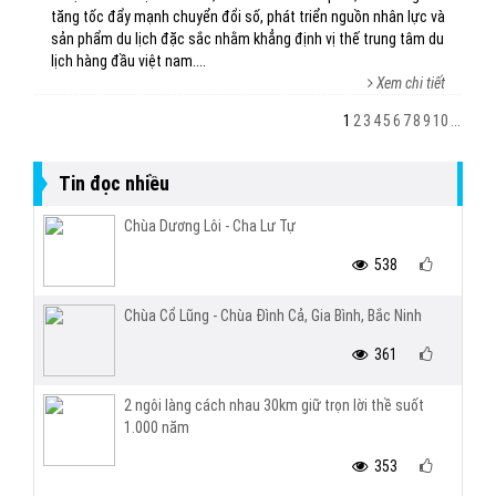
tăng tốc đẩy mạnh chuyển đổi số, phát triển nguồn nhân lực và
sản phẩm du lịch đặc sắc nhằm khẳng định vị thế trung tâm du
lịch hàng đầu việt nam....
Xem chi tiết
1
2
3
4
5
6
7
8
9
10
...
Tin đọc nhiều
Chùa Dương Lôi - Cha Lư Tự
538
Chùa Cổ Lũng - Chùa Đình Cả, Gia Bình, Bắc Ninh
361
2 ngôi làng cách nhau 30km giữ trọn lời thề suốt
1.000 năm
353