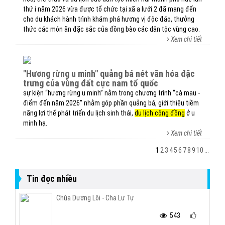
thứ i năm 2026 vừa được tổ chức tại xã a lưới 2 đã mang đến
cho du khách hành trình khám phá hương vị độc đáo, thưởng
thức các món ăn đặc sắc của đồng bào các dân tộc vùng cao.
Xem chi tiết
"hương rừng u minh" quảng bá nét văn hóa đặc
trưng của vùng đất cực nam tổ quốc
sự kiện “hương rừng u minh” nằm trong chương trình “cà mau -
điểm đến năm 2026” nhằm góp phần quảng bá, giới thiệu tiềm
năng lợi thế phát triển du lịch sinh thái,
du lịch cộng đồng
ở u
minh hạ.
Xem chi tiết
1
2
3
4
5
6
7
8
9
10
...
Tin đọc nhiều
Chùa Dương Lôi - Cha Lư Tự
543