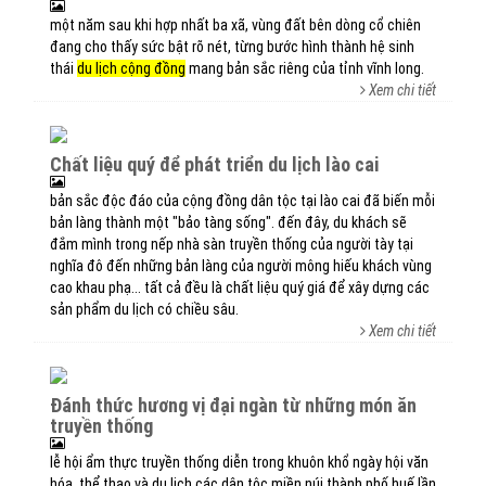
một năm sau khi hợp nhất ba xã, vùng đất bên dòng cổ chiên
đang cho thấy sức bật rõ nét, từng bước hình thành hệ sinh
thái
du lịch cộng đồng
mang bản sắc riêng của tỉnh vĩnh long.
Xem chi tiết
chất liệu quý để phát triển du lịch lào cai
bản sắc độc đáo của cộng đồng dân tộc tại lào cai đã biến mỗi
bản làng thành một "bảo tàng sống". đến đây, du khách sẽ
đắm mình trong nếp nhà sàn truyền thống của người tày tại
nghĩa đô đến những bản làng của người mông hiếu khách vùng
cao khau phạ... tất cả đều là chất liệu quý giá để xây dựng các
sản phẩm du lịch có chiều sâu.
Xem chi tiết
đánh thức hương vị đại ngàn từ những món ăn
truyền thống
lễ hội ẩm thực truyền thống diễn trong khuôn khổ ngày hội văn
hóa, thể thao và du lịch các dân tộc miền núi thành phố huế lần