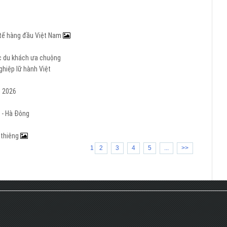
c tế hàng đầu Việt Nam
ợc du khách ưa chuộng
hiệp lữ hành Việt
m 2026
 - Hà Đông
h thiêng
1
2
3
4
5
...
>>