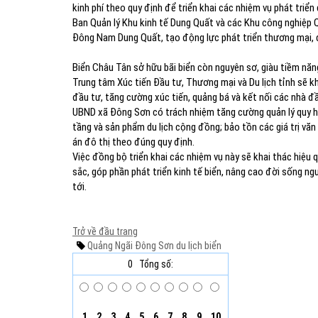
kinh phí theo quy định để triển khai các nhiệm vụ phát triển
Ban Quản lý Khu kinh tế Dung Quất và các Khu công nghiệp Q
Đông Nam Dung Quất, tạo động lực phát triển thương mại, dị
Biển Châu Tân sở hữu bãi biển còn nguyên sơ, giàu tiềm năng
Trung tâm Xúc tiến Đầu tư, Thương mại và Du lịch tỉnh sẽ k
đầu tư, tăng cường xúc tiến, quảng bá và kết nối các nhà đầu
UBND xã Đông Sơn có trách nhiệm tăng cường quản lý quy ho
tầng và sản phẩm du lịch cộng đồng; bảo tồn các giá trị văn h
án đô thị theo đúng quy định.
Việc đồng bộ triển khai các nhiệm vụ này sẽ khai thác hiệu 
sắc, góp phần phát triển kinh tế biển, nâng cao đời sống ng
tới.
Trở về đầu trang
Quảng Ngãi
Đông Sơn
du lịch biển
0
Tổng số:
1
2
3
4
5
6
7
8
9
10