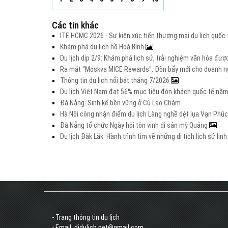
Các tin khác
ITE HCMC 2026 - Sự kiện xúc tiến thương mại du lịch quố
Khám phá du lịch hồ Hoà Bình
Du lịch dịp 2/9: Khám phá lịch sử, trải nghiệm văn hóa đư
Ra mắt "Moskva MICE Rewards": Đòn bẩy mới cho doanh ng
Thông tin du lịch nổi bật tháng 7/2026
Du lịch Việt Nam đạt 56% mục tiêu đón khách quốc tế nă
Đà Nẵng: Sinh kế bền vững ở Cù Lao Chàm
Hà Nội công nhận điểm du lịch Làng nghề dệt lụa Vạn Phúc
Đà Nẵng tổ chức Ngày hội tôn vinh di sản mỳ Quảng
Du lịch Đắk Lắk: Hành trình tìm về những di tích lịch sử lin
- Trang thông tin du lịch
- Email: didulich.net@gmail.com