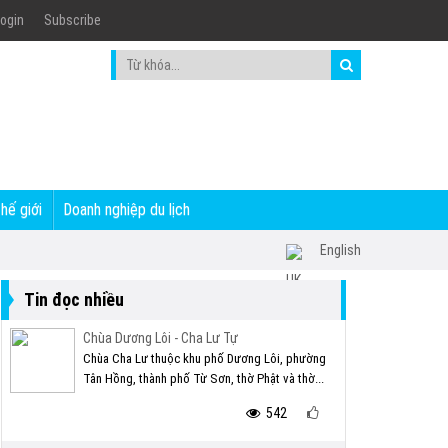
ogin
Subscribe
thế giới
Doanh nghiệp du lịch
English
Tin đọc nhiều
Chùa Dương Lôi - Cha Lư Tự
Chùa Cha Lư thuộc khu phố Dương Lôi, phường
Tân Hồng, thành phố Từ Sơn, thờ Phật và thờ...
542