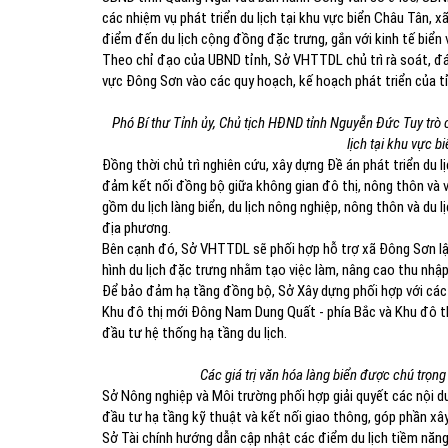
các nhiệm vụ phát triển du lịch tại khu vực biển Châu Tân,
điểm đến du lịch cộng đồng đặc trưng, gắn với kinh tế biển v
Theo chỉ đạo của UBND tỉnh, Sở VHTTDL chủ trì rà soát, đán
vực Đông Sơn vào các quy hoạch, kế hoạch phát triển của tỉn
Phó Bí thư Tỉnh ủy, Chủ tịch HĐND tỉnh Nguyễn Đức Tuy trò c
lịch tại khu vực 
Đồng thời chủ trì nghiên cứu, xây dựng Đề án phát triển du l
đảm kết nối đồng bộ giữa không gian đô thị, nông thôn và 
gồm du lịch làng biển, du lịch nông nghiệp, nông thôn và du 
địa phương.
Bên cạnh đó, Sở VHTTDL sẽ phối hợp hỗ trợ xã Đông Sơn lập
hình du lịch đặc trưng nhằm tạo việc làm, nâng cao thu nhậ
Để bảo đảm hạ tầng đồng bộ, Sở Xây dựng phối hợp với các đơ
Khu đô thị mới Đông Nam Dung Quất - phía Bắc và Khu đô t
đầu tư hệ thống hạ tầng du lịch.
Các giá trị văn hóa làng biển được chú trọng 
Sở Nông nghiệp và Môi trường phối hợp giải quyết các nội dun
đầu tư hạ tầng kỹ thuật và kết nối giao thông, góp phần xây
Sở Tài chính hướng dẫn cập nhật các điểm du lịch tiềm năng