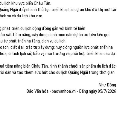
 du lịch khu vực biển Châu Tân.
uảng Ngãi đẩy nhanh thủ tục triển khai hai dự án khu đô thị mới tại
ch vụ và du lịch khu vực.
 phát triển du lịch cộng đồng gắn với kinh tế biển
hảo sát tiềm năng, xây dựng danh mục các dự án ưu tiên kêu gọi
 tư phát triển hạ tầng, dịch vụ du lịch.
ạch, đất đai, trật tự xây dựng; huy động nguồn lực phát triển hạ
óa, di tích lịch sử, bảo vệ môi trường và phối hợp triển khai các dự
quả tiềm năng biển Châu Tân, hình thành chuỗi sản phẩm du lịch đặc
ười dân và tạo thêm sức hút cho du lịch Quảng Ngãi trong thời gian
Như Đồng
Báo Văn hóa - baovanhoa.vn - Đăng ngày 05/7/2026