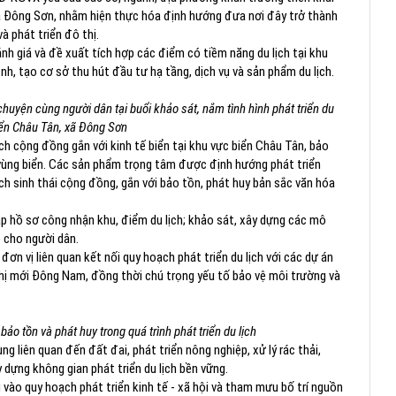
 xã Đông Sơn, nhằm hiện thực hóa định hướng đưa nơi đây trở thành
à phát triển đô thị.
h giá và đề xuất tích hợp các điểm có tiềm năng du lịch tại khu
h, tạo cơ sở thu hút đầu tư hạ tầng, dịch vụ và sản phẩm du lịch.
huyện cùng người dân tại buổi khảo sát, nắm tình hình phát triển du
biển Châu Tân, xã Đông Sơn
ịch cộng đồng gắn với kinh tế biển tại khu vực biển Châu Tân, bảo
vùng biển. Các sản phẩm trọng tâm được định hướng phát triển
lịch sinh thái cộng đồng, gắn với bảo tồn, phát huy bản sắc văn hóa
 hồ sơ công nhận khu, điểm du lịch; khảo sát, xây dựng các mô
p cho người dân.
n vị liên quan kết nối quy hoạch phát triển du lịch với các dự án
hị mới Đông Nam, đồng thời chú trọng yếu tố bảo vệ môi trường và
bảo tồn và phát huy trong quá trình phát triển du lịch
g liên quan đến đất đai, phát triển nông nghiệp, xử lý rác thải,
 dựng không gian phát triển du lịch bền vững.
 vào quy hoạch phát triển kinh tế - xã hội và tham mưu bố trí nguồn