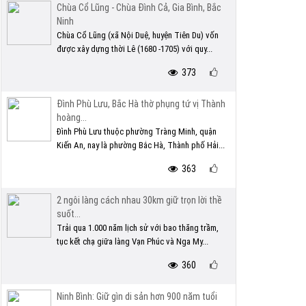
Chùa Cổ Lũng - Chùa Đình Cả, Gia Bình, Bắc
Ninh
Chùa Cổ Lũng (xã Nội Duệ, huyện Tiên Du) vốn
được xây dựng thời Lê (1680 -1705) với quy...
373
Đình Phù Lưu, Bắc Hà thờ phụng tứ vị Thành
hoàng...
Đình Phù Lưu thuộc phường Tràng Minh, quận
Kiến An, nay là phường Bắc Hà, Thành phố Hải...
363
2 ngôi làng cách nhau 30km giữ trọn lời thề
suốt...
Trải qua 1.000 năm lịch sử với bao thăng trầm,
tục kết chạ giữa làng Vạn Phúc và Nga My...
360
Ninh Bình: Giữ gìn di sản hơn 900 năm tuổi