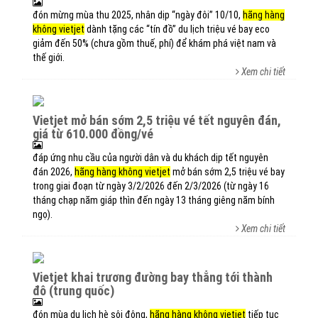
đón mừng mùa thu 2025, nhân dịp “ngày đôi” 10/10,
hãng hàng
không vietjet
dành tặng các “tín đồ” du lịch triệu vé bay eco
giảm đến 50% (chưa gồm thuế, phí) để khám phá việt nam và
thế giới.
Xem chi tiết
vietjet mở bán sớm 2,5 triệu vé tết nguyên đán,
giá từ 610.000 đồng/vé
đáp ứng nhu cầu của người dân và du khách dịp tết nguyên
đán 2026,
hãng hàng không vietjet
mở bán sớm 2,5 triệu vé bay
trong giai đoạn từ ngày 3/2/2026 đến 2/3/2026 (từ ngày 16
tháng chạp năm giáp thìn đến ngày 13 tháng giêng năm bính
ngọ).
Xem chi tiết
vietjet khai trương đường bay thẳng tới thành
đô (trung quốc)
đón mùa du lịch hè sôi động,
hãng hàng không vietjet
tiếp tục