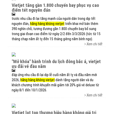
vietjet tăng gần 1.800 chuyến bay phục vụ cao
điểm tết nguyên đán
trước nhu cầu đi lại tăng mạnh của người dân trong dịp tết
nguyên đán,
hãng hàng không vietjet
triển khai mở bán thêm
390 nghìn chỗ, tương đương gần 1.800 chuyến bay bổ sung
trong giai đoạn cao điểm từ ngày 2/2 đến 3/3/2026 (tức từ 15
tháng chạp năm ất tỵ đến 15 tháng giêng năm bính ngọ).
Xem chi tiết
"mở khóa" hành trình du lịch đông bắc á, vietjet
ưu đãi vé đầu năm
đáp ứng nhu cầu đi lại dịp lễ cuối năm ất tỵ và đầu năm mới
2026,
hãng hàng không vietjet
dành tặng người dân và du
khách chương trình khuyến mãi giảm tới 20% giá vé deluxe từ
ngày 8/1 đến 10/1/2026.
Xem chi tiết
vietjet lọt top thương hiệu hàng không giá trị