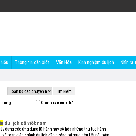
chiếu
Thông tin cần biết
Văn Hóa
Kinh nghiệm du lịch
Nhìn ra 
 dung
Chính xác cụm từ
ái
du lịch số việt nam
 xây dựng các ứng dụng lữ hành hay số hóa những thủ tục hành
i số toàn diện ngành du lịch cần hướng tới mục tiêu kết nối toàn