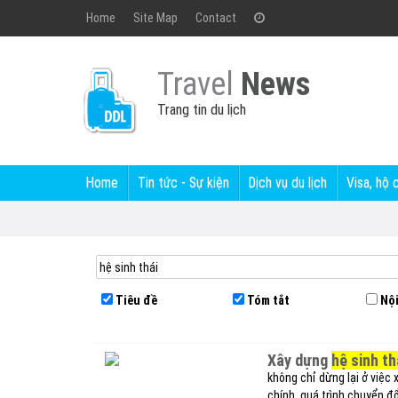
Home
Site Map
Contact
Travel
News
Trang tin du lịch
Home
Tin tức - Sự kiện
Dịch vụ du lịch
Visa, hộ 
Tiêu đề
Tóm tắt
Nội
xây dựng
hệ sinh th
không chỉ dừng lại ở việc
chính, quá trình chuyển đổ