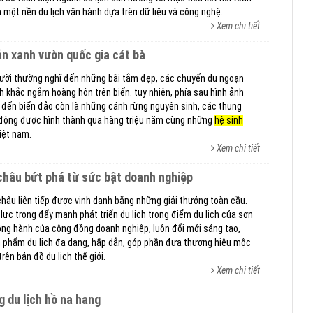
h một nền du lịch vận hành dựa trên dữ liệu và công nghệ.
Xem chi tiết
ản xanh vườn quốc gia cát bà
gười thường nghĩ đến những bãi tắm đẹp, các chuyến du ngoạn
nh khắc ngắm hoàng hôn trên biển. tuy nhiên, phía sau hình ảnh
đến biển đảo còn là những cánh rừng nguyên sinh, các thung
 động được hình thành qua hàng triệu năm cùng những
hệ sinh
iệt nam.
Xem chi tiết
c châu bứt phá từ sức bật doanh nghiệp
châu liên tiếp được vinh danh bằng những giải thưởng toàn cầu.
lực trong đẩy mạnh phát triển du lịch trọng điểm du lịch của sơn
ồng hành của cộng đồng doanh nghiệp, luôn đổi mới sáng tạo,
 phẩm du lịch đa dạng, hấp dẫn, góp phần đưa thương hiệu mộc
ên bản đồ du lịch thế giới.
Xem chi tiết
g du lịch hồ na hang