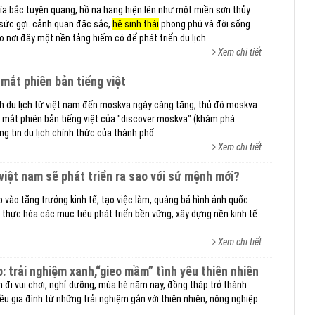
hía bắc tuyên quang, hồ na hang hiện lên như một miền sơn thủy
 sức gợi. cảnh quan đặc sắc,
hệ sinh thái
phong phú và đời sống
o nơi đây một nền tảng hiếm có để phát triển du lịch.
Xem chi tiết
 mắt phiên bản tiếng việt
ch du lịch từ việt nam đến moskva ngày càng tăng, thủ đô moskva
 mắt phiên bản tiếng việt của "discover moskva" (khám phá
g tin du lịch chính thức của thành phố.
Xem chi tiết
 việt nam sẽ phát triển ra sao với sứ mệnh mới?
p vào tăng trưởng kinh tế, tạo việc làm, quảng bá hình ảnh quốc
 thực hóa các mục tiêu phát triển bền vững, xây dựng nền kinh tế
Xem chi tiết
áp: trải nghiệm xanh,“gieo mầm” tình yêu thiên nhiên
 đi vui chơi, nghỉ dưỡng, mùa hè năm nay, đồng tháp trở thành
u gia đình từ những trải nghiệm gắn với thiên nhiên, nông nghiệp