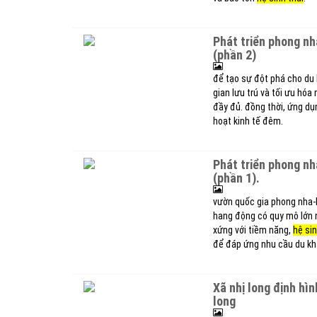
phát triển phong nha-kẻ bàng thành điểm du lịch đẳng cấp quốc tế
(phần 2)
để tạo sự đột phá cho du l
gian lưu trú và tối ưu hó
đầy đủ. đồng thời, ứng dụ
hoạt kinh tế đêm.
phát triển phong nha-kẻ bàng thành điểm du lịch đẳng cấp quốc tế
(phần 1).
vườn quốc gia phong nha-k
hang động có quy mô lớn n
xứng với tiềm năng,
hệ sin
để đáp ứng nhu cầu du kh
xã nhị long định hình không gian du lịch cộng đồng mới của tỉnh vĩnh
long