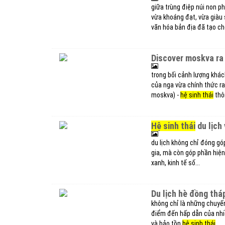
giữa trùng điệp núi non p
vừa khoáng đạt, vừa giàu
văn hóa bản địa đã tạo ch
discover moskva ra
trong bối cảnh lượng khá
của nga vừa chính thức ra
moskva) -
hệ sinh thái
thôn
hệ sinh thái
du lịch
du lịch không chỉ đóng gó
gia, mà còn góp phần hiện
xanh, kinh tế số...
du lịch hè đồng th
không chỉ là những chuyến
điểm đến hấp dẫn của nhiề
và bảo tồn
hệ sinh thái
.