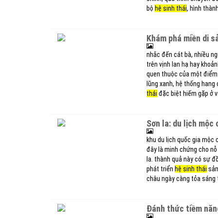
bộ
hệ sinh thái
, hình thàn
khám phá miền di s
nhắc đến cát bà, nhiều n
trên vịnh lan hạ hay khoả
quen thuộc của một điểm 
lũng xanh, hệ thống hang
thái
đặc biệt hiếm gặp ở v
sơn la: du lịch mộ
khu du lịch quốc gia mộc 
đây là minh chứng cho nỗ 
la. thành quả này có sự đ
phát triển
hệ sinh thái
sản
châu ngày càng tỏa sáng tr
đánh thức tiềm năn