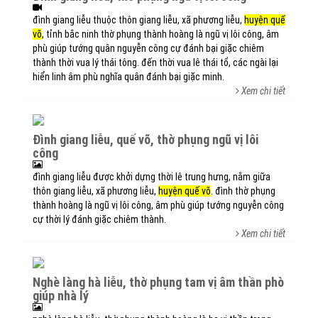
đình giang liễu thuộc thôn giang liễu, xã phương liễu,
huyện quế
võ
, tỉnh bắc ninh thờ phụng thành hoàng là ngũ vị lôi công, âm
phù giúp tướng quân nguyễn công cự đánh bại giặc chiêm
thành thời vua lý thái tông. đến thời vua lê thái tổ, các ngài lại
hiển linh âm phù nghĩa quân đánh bại giặc minh.
Xem chi tiết
đình giang liễu, quế võ, thờ phụng ngũ vị lôi
công
đình giang liễu được khởi dựng thời lê trung hưng, nằm giữa
thôn giang liễu, xã phương liễu,
huyện quế võ
. đình thờ phụng
thành hoàng là ngũ vị lôi công, âm phù giúp tướng nguyễn công
cự thời lý đánh giặc chiêm thành.
Xem chi tiết
nghè làng hà liễu, thờ phụng tam vị âm thần phò
giúp nhà lý