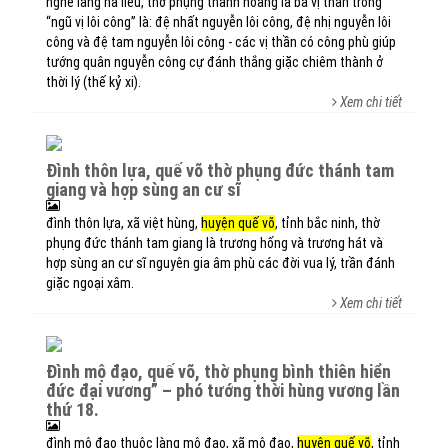
nghè làng hà liễu, thờ phụng thành hoàng là ba vị thần trong
“ngũ vị lôi công” là: đệ nhất nguyễn lôi công, đệ nhị nguyễn lôi
công và đệ tam nguyễn lôi công - các vị thần có công phù giúp
tướng quân nguyễn công cự đánh thắng giặc chiêm thành ở
thời lý (thế kỷ xi).
Xem chi tiết
đình thôn lựa, quế võ thờ phụng đức thánh tam
giang và hợp sùng an cư sĩ
đình thôn lựa, xã việt hùng,
huyện quế võ
, tỉnh bắc ninh, thờ
phụng đức thánh tam giang là trương hống và trương hát và
hợp sùng an cư sĩ nguyên gia âm phù các đời vua lý, trần đánh
giặc ngoại xâm.
Xem chi tiết
đình mộ đạo, quế võ, thờ phụng bình thiên hiển
đức đại vương” – phó tướng thời hùng vương lần
thứ 18.
đình mộ đạo thuộc làng mộ đạo, xã mộ đạo,
huyện quế võ
, tỉnh