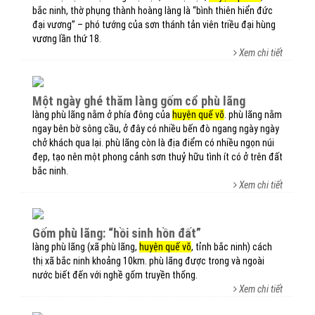
bắc ninh, thờ phụng thành hoàng làng là “bình thiên hiển đức
đại vương” – phó tướng của sơn thánh tản viên triều đại hùng
vương lần thứ 18.
Xem chi tiết
một ngày ghé thăm làng gốm cổ phù lãng
làng phù lãng nằm ở phía đông của
huyện quế võ
. phù lãng nằm
ngay bên bờ sông cầu, ở đây có nhiều bến đò ngang ngày ngày
chở khách qua lại. phù lãng còn là địa điểm có nhiều ngọn núi
đẹp, tạo nên một phong cảnh sơn thuỷ hữu tình ít có ở trên đất
bắc ninh.
Xem chi tiết
gốm phù lãng: “hồi sinh hồn đất”
làng phù lãng (xã phù lãng,
huyện quế võ
, tỉnh bắc ninh) cách
thị xã bắc ninh khoảng 10km. phù lãng được trong và ngoài
nước biết đến với nghề gốm truyền thống.
Xem chi tiết