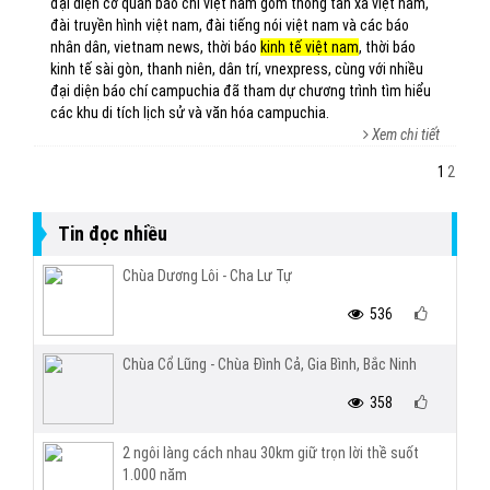
đại diện cơ quan báo chí việt nam gồm thông tấn xã việt nam,
đài truyền hình việt nam, đài tiếng nói việt nam và các báo
nhân dân, vietnam news, thời báo
kinh tế việt nam
, thời báo
kinh tế sài gòn, thanh niên, dân trí, vnexpress, cùng với nhiều
đại diện báo chí campuchia đã tham dự chương trình tìm hiểu
các khu di tích lịch sử và văn hóa campuchia.
Xem chi tiết
1
2
Tin đọc nhiều
Chùa Dương Lôi - Cha Lư Tự
536
Chùa Cổ Lũng - Chùa Đình Cả, Gia Bình, Bắc Ninh
358
2 ngôi làng cách nhau 30km giữ trọn lời thề suốt
1.000 năm