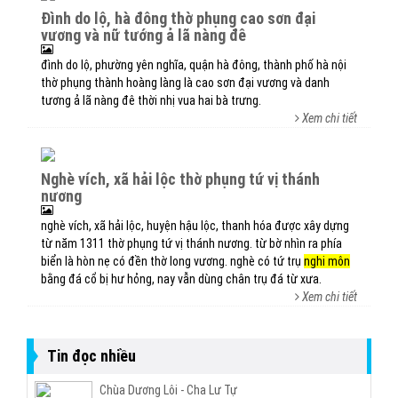
đình do lộ, hà đông thờ phụng cao sơn đại
vương và nữ tướng ả lã nàng đê
đình do lộ, phường yên nghĩa, quận hà đông, thành phố hà nội
thờ phụng thành hoàng làng là cao sơn đại vương và danh
tương ả lã nàng đê thời nhị vua hai bà trưng.
Xem chi tiết
nghè vích, xã hải lộc thờ phụng tứ vị thánh
nương
nghè vích, xã hải lộc, huyện hậu lộc, thanh hóa được xây dựng
từ năm 1311 thờ phụng tứ vị thánh nương. từ bờ nhìn ra phía
biển là hòn nẹ có đền thờ long vương. nghè có tứ trụ
nghi môn
bằng đá cổ bị hư hỏng, nay vẫn dùng chân trụ đá từ xưa.
Xem chi tiết
Tin đọc nhiều
Chùa Dương Lôi - Cha Lư Tự