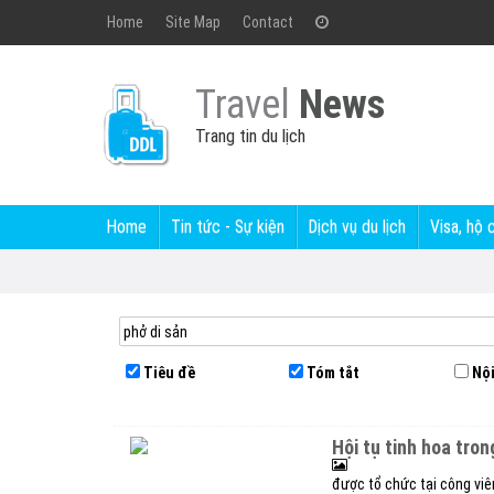
Home
Site Map
Contact
Travel
News
Trang tin du lịch
Home
Tin tức - Sự kiện
Dịch vụ du lịch
Visa, hộ 
Tiêu đề
Tóm tắt
Nội
hội tụ tinh hoa tro
được tổ chức tại công viê