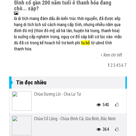
đình cổ gần 200 năm tuổi ở thanh hóa đang
chờ... sập?
là di tích mang đậm dấu ấn kiến trúc thời nguyễn, đã được xếp
hạng di tích lịch sử cách mạng cấp tỉnh, nhưng nhiều năm qua
đình đô mỹ (thôn đô mỹ, xã hà tân, huyện hà trung, thanh hóa)
bị xuống cấp nghiêm trọng, nguy cơ đổ sập bất cứ lúc nào. mặc
dù đã có trong kế hoạch hỗ trợ kinh phí
tu bổ
từ ubnd tỉnh
thanh hóa.
Xem chi tiết
1
2
3
4
5
6
7
Tin đọc nhiều
Chùa Dương Lôi - Cha Lư Tự
540
Chùa Cổ Lũng - Chùa Đình Cả, Gia Bình, Bắc Ninh
364