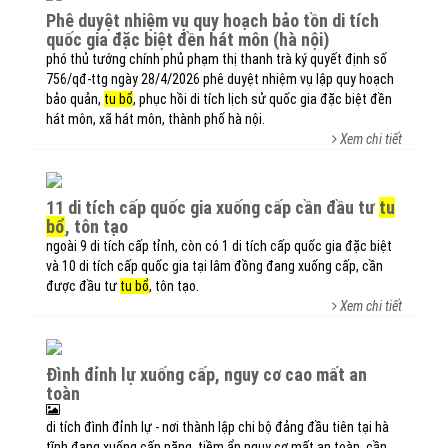
phê duyệt nhiệm vụ quy hoạch bảo tồn di tích
quốc gia đặc biệt đền hát môn (hà nội)
phó thủ tướng chính phủ phạm thị thanh trà ký quyết định số
756/qđ-ttg ngày 28/4/2026 phê duyệt nhiệm vụ lập quy hoạch
bảo quản,
tu bổ
, phục hồi di tích lịch sử quốc gia đặc biệt đền
hát môn, xã hát môn, thành phố hà nội.
Xem chi tiết
11 di tích cấp quốc gia xuống cấp cần đầu tư
tu
bổ
, tôn tạo
ngoài 9 di tích cấp tỉnh, còn có 1 di tích cấp quốc gia đặc biệt
và 10 di tích cấp quốc gia tại lâm đồng đang xuống cấp, cần
được đầu tư
tu bổ
, tôn tạo.
Xem chi tiết
đình đỉnh lự xuống cấp, nguy cơ cao mất an
toàn
di tích đình đỉnh lự - nơi thành lập chi bộ đảng đầu tiên tại hà
tĩnh đang xuống cấp nặng, tiềm ẩn nguy cơ mất an toàn, cần