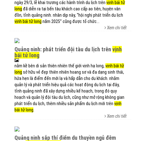
ngày 29/3, lễ khai trương các hành trình du lịch trên
vịnh bái tử
long
đã diễn ra tại bến tàu khách cao cấp ao tiên, huyện vân
đồn, tỉnh quảng ninh. nhân dịp này, “hội nghị phát triển du lịch
vịnh bái tử long
năm 2025” cũng được tổ chức...
Xem chi tiết
quảng ninh: phát triển đội tàu du lịch trên
vịnh
bái tử long
nằm kề bên di sản thiên nhiên thế giới vịnh hạ long,
vịnh bái tử
long
sở hữu vẻ đẹp thiên nhiên hoang sơ và đa dạng sinh thái,
hứa hẹn là điểm đến mới lạ và hấp dẫn cho du khách. nhằm
quản lý và phát triển hiệu quả các hoạt động du lịch tại đây,
tỉnh quảng ninh đã xây dựng nhiều kế hoạch, trong đó quy
hoạch và quản lý đội tàu du lịch, cũng như mở rộng không gian
phát triển du lịch, thêm nhiều sản phẩm du lịch mới trên
vịnh
bái tử long
.
Xem chi tiết
quảng ninh sắp thí điểm du thuyền ngủ đêm