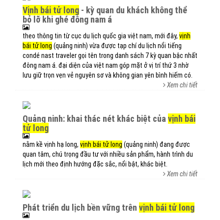
vịnh bái tử long
- kỳ quan du khách không thể
bỏ lỡ khi ghé đông nam á
theo thông tin từ cục du lịch quốc gia việt nam, mới đây,
vịnh
bái tử long
(quảng ninh) vừa được tạp chí du lịch nổi tiếng
condé nast traveler gọi tên trong danh sách 7 kỳ quan bậc nhất
đông nam á. đại diện của việt nam góp mặt ở vị trí thứ 3 nhờ
lưu giữ trọn vẹn vẻ nguyên sơ và không gian yên bình hiếm có.
Xem chi tiết
quảng ninh: khai thác nét khác biệt của
vịnh bái
tử long
nằm kề vịnh hạ long,
vịnh bái tử long
(quảng ninh) đang được
quan tâm, chú trọng đầu tư với nhiều sản phẩm, hành trình du
lịch mới theo định hướng đặc sắc, nổi bật, khác biệt.
Xem chi tiết
phát triển du lịch bền vững trên
vịnh bái tử long