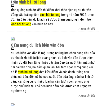
trên
vịnh bái tử long
tỉnh quảng ninh dự kiến thí điểm khai thác dịch vụ du thuyền
đẳng cấp trải nghiệm
vịnh bái tử long
trong hè năm 2024. theo
đó, lần đầu tiên, du khách sẽ được tham quan, nghỉ đêm trên
vịnh bái tử long
vào mùa hè này.
Xem chi tiết
cẩm nang du lịch biển vân đồn
du lịch biển vân đồn là một trong những lựa chon hàng đầu của
du khách khi tới du lịch quảng ninh. du lịch vân đồn được thiên
nhiên ưu đãi ban tặng nhiều bãi tắm đẹp dài ngút tầm mắt như
bãi dài vân đồn, bãi tắm quan lạn, bãi tắm ngọc vừng cùng với
đó là
vịnh bái tử long
đẹp kiều diễm và các danh thắng như
chùa cái bầu, đền cô bé cửa suốt, đền cửa ông, vân hải linh từ,
cảng cái rồng cùng nhiều loại hải sản tươi ngon, phong phú
được chế biến tại chỗ nên luôn đảm bảo được chất lượng và
sự thơm ng
Xem chi tiết