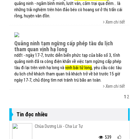
quảng ninh - ngắm bình minh, lướt ván, cắm trại qua đêm... là
những trải nghiệm trên hòn đảo béo cò hoang sơ ở thị trấn cái
rồng, huyện vân đồn.
Xem chi tiết
quảng ninh tạm ngừng cấp phép tàu du lịch
tham quan vịnh hạ long
ndđt - ngày 17-7, trước diễn biến phức tạp của bão số 3, tỉnh
quảng ninh đã ra công điện khẩn về việc tạm ngừng cấp phép
tàu đi lại trên vịnh hạ long và
vịnh bái tử long
, yêu cầu các tàu
du lịch chở khách tham quan trả khách trở về bờ trước 15 giờ
ngày 17-7, chủ động tìm nơi tránh trú bão an toàn.
Xem chi tiết
1
2
Tin đọc nhiều
Chùa Dương Lôi - Cha Lư Tự
539