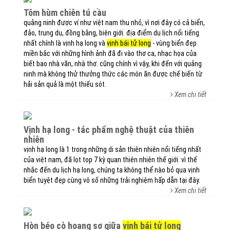
tôm hùm chiên tú cầu
quảng ninh được ví như việt nam thu nhỏ, vì nơi đây có cả biển,
đảo, trung du, đồng bằng, biên giới. địa điểm du lịch nổi tiếng
nhất chính là vịnh hạ long và
vịnh bái tử long
- vùng biển đẹp
miền bắc với những hình ảnh đã đi vào thơ ca, nhạc họa của
biết bao nhà văn, nhà thơ. cũng chính vì vậy, khi đến với quảng
ninh mà không thử thưởng thức các món ăn được chế biến từ
hải sản quả là một thiếu sót.
Xem chi tiết
vịnh hạ long - tác phẩm nghệ thuật của thiên
nhiên
vịnh hạ long là 1 trong những di sản thiên nhiên nổi tiếng nhất
của việt nam, đã lọt top 7 kỳ quan thiên nhiên thế giới. vì thế
nhắc đến du lịch hạ long, chúng ta không thể nào bỏ qua vịnh
biển tuyệt đẹp cùng vô số những trải nghiệm hấp dẫn tại đây.
Xem chi tiết
hòn béo cò hoang sơ giữa
vịnh bái tử long