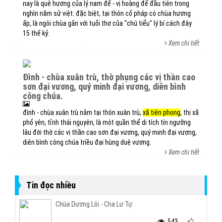
nay là quê hương của lý nam đế - vị hoàng đế đầu tiên trong
nghìn năm sử việt. đặc biệt, tại thôn cổ pháp có chùa hương
ấp, là ngôi chùa gắn với tuổi thơ của "chú tiểu" lý bí cách đây
15 thế kỷ.
Xem chi tiết
đình - chùa xuân trù, thờ phụng các vị thần cao
sơn đại vương, quý minh đại vương, diên bình
công chúa.
đình - chùa xuân trù nằm tại thôn xuân trù,
xã tiên phong
, thị xã
phổ yên, tỉnh thái nguyên, là một quần thể di tích tín ngưỡng
lâu đời thờ các vị thần cao sơn đại vương, quý minh đại vương,
diên bình công chúa triều đại hùng duệ vương.
Xem chi tiết
Tin đọc nhiều
Chùa Dương Lôi - Cha Lư Tự
543