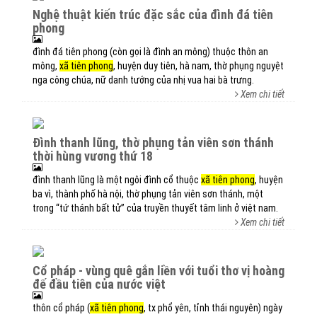
nghệ thuật kiến trúc đặc sắc của đình đá tiên
phong
đình đá tiên phong (còn gọi là đình an mông) thuộc thôn an
mông,
xã tiên phong
, huyện duy tiên, hà nam, thờ phụng nguyệt
nga công chúa, nữ danh tướng của nhị vua hai bà trưng.
Xem chi tiết
đình thanh lũng, thờ phụng tản viên sơn thánh
thời hùng vương thứ 18
đình thanh lũng là một ngôi đình cổ thuộc
xã tiên phong
, huyện
ba vì, thành phố hà nội, thờ phụng tản viên sơn thánh, một
trong “tứ thánh bất tử” của truyền thuyết tâm linh ở việt nam.
Xem chi tiết
cổ pháp - vùng quê gắn liền với tuổi thơ vị hoàng
đế đầu tiên của nước việt
thôn cổ pháp (
xã tiên phong
, tx phổ yên, tỉnh thái nguyên) ngày