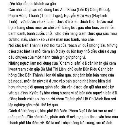
đến hấp dẫn du khách xa gần.
Các nhà sáng tạo nội dung Lưu Anh Khoa (Lên Ký Cùng Khoa),
Phạm Hồng Thanh (Thanh Tiger), Nguyễn Đức Huy (Huy Linh
Tinh)... vừa bước vào khu ẩm thực đã ồ lên thích thú. Trước mắt
họ là hàng chục món ăn chế biến bằng bột gạo như bún, bánh hỏi,
bánh canh, bánh cuốn, phở… cho đến hàng trăm thức quà sắc màu
từ kho, nấu, chiên xào và mê man nào bánh, nào chè...
Nói chợ Bến Thành là nơi hội tụ của "bách vị" quả không sai. Nhưng
điều đặc biệt là mỗi tiệm ăn ở đây, dù lớn hay nhỏ đều chứa đựng
câu chuyện của một hành trình gìn giữ phong vị.
Những người làm nội dung của "Chạm di sản" đã dẫn khán giả xem
livestream đến gặp Bà Mai Thị Liên, chủ quán Bún Riêu Gánh bên
hông Chợ Bến Thành. Hơn 80 năm qua, từ gánh bún bán rong của
bà ngoại, món ăn này đã được vào bán trong nhà hàng hiện đại
hơn, nhưng đôi quang gánh tảo tần vẫn được gìn giữ như một kỷ
vật gia đình. Ký ức ấy hòa cùng hương vị tô bún riêu nguyên bản đã
đồng hành với bao lớp người chọn Thành phố Hồ Chí Minh làm nơi
lập nghiệp gần một thế kỷ qua.
Cách đó không xa, khu phố Bùi Viện-Phạm Ngũ Lão lại mở ra một
mảng màu đặc sắc khác, phản ánh rõ nét sự giao thoa văn hóa của
thành phố khi đêm về. Đó là một nhịp sống trẻ trung, rực rỡ ánh