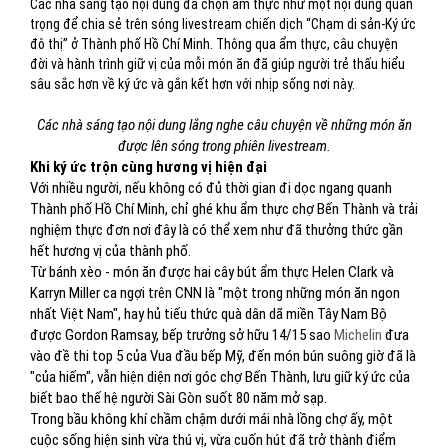
Các nhà sáng tạo nội dung đã chọn ẩm thực như một nội dung quan
trọng để chia sẻ trên sóng livestream chiến dịch “Chạm di sản-Ký ức
đô thị” ở Thành phố Hồ Chí Minh. Thông qua ẩm thực, câu chuyện
đời và hành trình giữ vị của mỗi món ăn đã giúp người trẻ thấu hiểu
sâu sắc hơn về ký ức và gắn kết hơn với nhịp sống nơi này.
Các nhà sáng tạo nội dung lắng nghe câu chuyện về những món ăn
được lên sóng trong phiên livestream.
Khi ký ức trộn cùng hương vị hiện đại
Với nhiều người, nếu không có đủ thời gian đi dọc ngang quanh
Thành phố Hồ Chí Minh, chỉ ghé khu ẩm thực chợ Bến Thành và trải
nghiệm thực đơn nơi đây là có thể xem như đã thưởng thức gần
hết hương vị của thành phố.
Từ bánh xèo - món ăn được hai cây bút ẩm thực Helen Clark và
Karryn Miller ca ngợi trên CNN là "một trong những món ăn ngon
nhất Việt Nam", hay hủ tiếu thức quà dân dã miền Tây Nam Bộ
được Gordon Ramsay, bếp trưởng sở hữu 14/15 sao
Michelin
đưa
vào đề thi top 5 của Vua đầu bếp Mỹ, đến món bún suông giờ đã là
"của hiếm", vẫn hiện diện nơi góc chợ Bến Thành, lưu giữ ký ức của
biết bao thế hệ người Sài Gòn suốt 80 năm mở sạp.
Trong bầu không khí chầm chậm dưới mái nhà lồng chợ ấy, một
cuộc sống hiện sinh vừa thú vị, vừa cuốn hút đã trở thành điểm