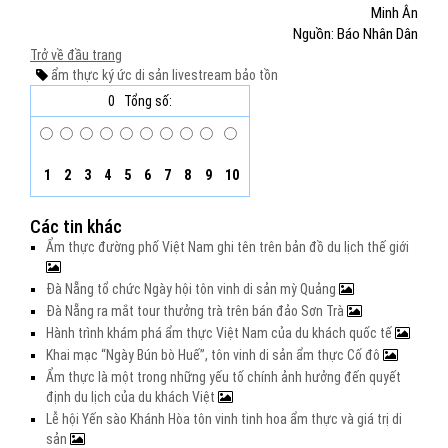
Minh Ân
Nguồn: Báo Nhân Dân
Trở về đầu trang
ẩm thực
ký ức
di sản
livestream
bảo tồn
0
Tổng số:
1
2
3
4
5
6
7
8
9
10
Các tin khác
Ẩm thực đường phố Việt Nam ghi tên trên bản đồ du lịch thế giới
Đà Nẵng tổ chức Ngày hội tôn vinh di sản mỳ Quảng
Đà Nẵng ra mắt tour thưởng trà trên bán đảo Sơn Trà
Hành trình khám phá ẩm thực Việt Nam của du khách quốc tế
Khai mạc “Ngày Bún bò Huế”, tôn vinh di sản ẩm thực Cố đô
Ẩm thực là một trong những yếu tố chính ảnh hưởng đến quyết
định du lịch của du khách Việt
Lễ hội Yến sào Khánh Hòa tôn vinh tinh hoa ẩm thực và giá trị di
sản