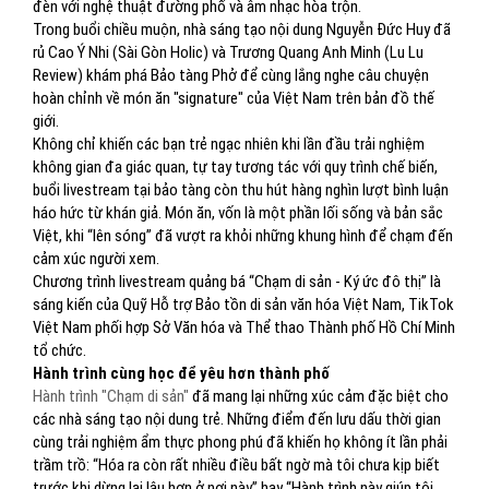
đèn với nghệ thuật đường phố và âm nhạc hòa trộn.
Trong buổi chiều muộn, nhà sáng tạo nội dung Nguyễn Đức Huy đã
rủ Cao Ý Nhi (Sài Gòn Holic) và Trương Quang Anh Minh (Lu Lu
Review) khám phá Bảo tàng Phở để cùng lắng nghe câu chuyện
hoàn chỉnh về món ăn "signature" của Việt Nam trên bản đồ thế
giới.
Không chỉ khiến các bạn trẻ ngạc nhiên khi lần đầu trải nghiệm
không gian đa giác quan, tự tay tương tác với quy trình chế biến,
buổi livestream tại bảo tàng còn thu hút hàng nghìn lượt bình luận
háo hức từ khán giả. Món ăn, vốn là một phần lối sống và bản sắc
Việt, khi “lên sóng” đã vượt ra khỏi những khung hình để chạm đến
cảm xúc người xem.
Chương trình livestream quảng bá “Chạm di sản - Ký ức đô thị” là
sáng kiến của Quỹ Hỗ trợ Bảo tồn di sản văn hóa Việt Nam, TikTok
Việt Nam phối hợp Sở Văn hóa và Thể thao Thành phố Hồ Chí Minh
tổ chức.
Hành trình cùng học để yêu hơn thành phố
Hành trình "Chạm di sản"
đã mang lại những xúc cảm đặc biệt cho
các nhà sáng tạo nội dung trẻ. Những điểm đến lưu dấu thời gian
cùng trải nghiệm ẩm thực phong phú đã khiến họ không ít lần phải
trầm trồ: “Hóa ra còn rất nhiều điều bất ngờ mà tôi chưa kịp biết
trước khi dừng lại lâu hơn ở nơi này” hay “Hành trình này giúp tôi