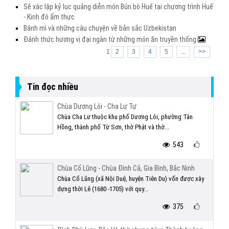
Sẽ xác lập kỷ lục quảng diễn món Bún bò Huế tại chương trình Huế
- Kinh đô ẩm thực
Bánh mì và những câu chuyện về bản sắc Uzbekistan
Đánh thức hương vị đại ngàn từ những món ăn truyền thống
1
2
3
4
5
...
>>
Tin đọc nhiều
Chùa Dương Lôi - Cha Lư Tự
Chùa Cha Lư thuộc khu phố Dương Lôi, phường Tân
Hồng, thành phố Từ Sơn, thờ Phật và thờ...
543
Chùa Cổ Lũng - Chùa Đình Cả, Gia Bình, Bắc Ninh
Chùa Cổ Lũng (xã Nội Duệ, huyện Tiên Du) vốn được xây
dựng thời Lê (1680 -1705) với quy...
375