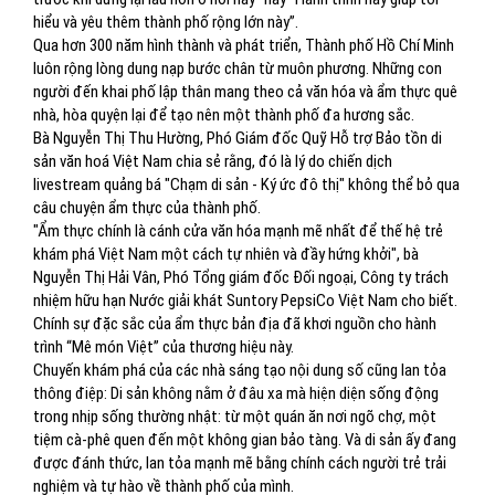
hiểu và yêu thêm thành phố rộng lớn này”.
Qua hơn 300 năm hình thành và phát triển, Thành phố Hồ Chí Minh
luôn rộng lòng dung nạp bước chân từ muôn phương. Những con
người đến khai phố lập thân mang theo cả văn hóa và ẩm thực quê
nhà, hòa quyện lại để tạo nên một thành phố đa hương sắc.
Bà Nguyễn Thị Thu Hường, Phó Giám đốc Quỹ Hỗ trợ Bảo tồn di
sản văn hoá Việt Nam chia sẻ rằng, đó là lý do chiến dịch
livestream quảng bá "Chạm di sản - Ký ức đô thị" không thể bỏ qua
câu chuyện ẩm thực của thành phố.
"Ẩm thực chính là cánh cửa văn hóa mạnh mẽ nhất để thế hệ trẻ
khám phá Việt Nam một cách tự nhiên và đầy hứng khởi", bà
Nguyễn Thị Hải Vân, Phó Tổng giám đốc Đối ngoại, Công ty trách
nhiệm hữu hạn Nước giải khát Suntory PepsiCo Việt Nam cho biết.
Chính sự đặc sắc của ẩm thực bản địa đã khơi nguồn cho hành
trình “Mê món Việt” của thương hiệu này.
Chuyến khám phá của các nhà sáng tạo nội dung số cũng lan tỏa
thông điệp: Di sản không nằm ở đâu xa mà hiện diện sống động
trong nhịp sống thường nhật: từ một quán ăn nơi ngõ chợ, một
tiệm cà-phê quen đến một không gian bảo tàng. Và di sản ấy đang
được đánh thức, lan tỏa mạnh mẽ bằng chính cách người trẻ trải
nghiệm và tự hào về thành phố của mình.