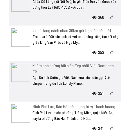
Chùa Cổ Lũng (xã Nội Duệ, huyện Tiên Du) vốn được xây
dựng thời Lê (1680 -1705) với quy...
360
2 ngôi làng cách nhau 30km giữ trọn lời thề suốt...
Trải qua 1.000 năm lịch sử với bao thăng trầm, tục kết chạ
giữa làng Vạn Phúc và Nga My...
353
Khám phá những bãi biển đẹp nhất Việt Nam theo
đề...
Cục Du lịch Quốc gia Việt Nam vừa trích dẫn gợi ý từ
chuyên trang du lịch Lonely Planet...
351
Đình Phù Lưu, Bắc Hà thờ phụng tứ vị Thành hoàng...
Đình Phù Lưu thuộc phường Tràng Minh, quận Kiến An,
nay là phường Bắc Hà, Thành phố Hải...
341