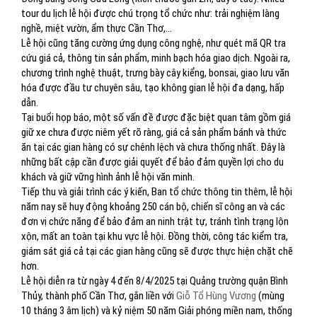
tour du lịch lễ hội được chú trọng tổ chức như: trải nghiệm làng
nghề, miệt vườn, ẩm thực Cần Thơ,…
Lễ hội cũng tăng cường ứng dụng công nghệ, như quét mã QR tra
cứu giá cả, thông tin sản phẩm, minh bạch hóa giao dịch. Ngoài ra,
chương trình nghệ thuật, trưng bày cây kiểng, bonsai, giao lưu văn
hóa được đầu tư chuyên sâu, tạo không gian lễ hội đa dạng, hấp
dẫn.
Tại buổi họp báo, một số vấn đề được đặc biệt quan tâm gồm giá
giữ xe chưa được niêm yết rõ ràng, giá cả sản phẩm bánh và thức
ăn tại các gian hàng có sự chênh lệch và chưa thống nhất. Đây là
những bất cập cần được giải quyết để bảo đảm quyền lợi cho du
khách và giữ vững hình ảnh lễ hội văn minh.
Tiếp thu và giải trình các ý kiến, Ban tổ chức thông tin thêm, lễ hội
năm nay sẽ huy động khoảng 250 cán bộ, chiến sĩ công an và các
đơn vị chức năng để bảo đảm an ninh trật tự, tránh tình trạng lộn
xộn, mất an toàn tại khu vực lễ hội. Đồng thời, công tác kiểm tra,
giám sát giá cả tại các gian hàng cũng sẽ được thực hiện chặt chẽ
hơn.
Lễ hội diễn ra từ ngày 4 đến 8/4/2025 tại Quảng trường quận Bình
Thủy, thành phố Cần Thơ, gắn liền với
Giỗ Tổ Hùng Vương
(mùng
10 tháng 3 âm lịch) và kỷ niệm 50 năm Giải phóng miền nam, thống