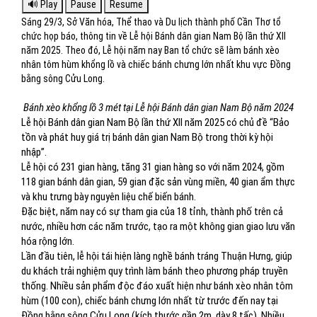
Sáng 29/3, Sở Văn hóa, Thể thao và Du lịch thành phố Cần Thơ tổ
chức họp báo, thông tin về Lễ hội Bánh dân gian Nam Bộ lần thứ XII
năm 2025. Theo đó, Lễ hội năm nay Ban tổ chức sẽ làm bánh xèo
nhân tôm hùm khổng lồ và chiếc bánh chưng lớn nhất khu vực Đồng
bằng sông Cửu Long.
Bánh xèo khổng lồ 3 mét tại Lễ hội Bánh dân gian Nam Bộ năm 2024
Lễ hội Bánh dân gian Nam Bộ lần thứ XII năm 2025 có chủ đề “Bảo
tồn và phát huy giá trị bánh dân gian Nam Bộ trong thời kỳ hội
nhập”.
Lễ hội có 231 gian hàng, tăng 31 gian hàng so với năm 2024, gồm
118 gian bánh dân gian, 59 gian đặc sản vùng miền, 40 gian ẩm thực
và khu trưng bày nguyên liệu chế biến bánh.
Đặc biệt, năm nay có sự tham gia của 18 tỉnh, thành phố trên cả
nước, nhiều hơn các năm trước, tạo ra một không gian giao lưu văn
hóa rộng lớn.
Lần đầu tiên, lễ hội tái hiện làng nghề bánh tráng Thuận Hưng, giúp
du khách trải nghiệm quy trình làm bánh theo phương pháp truyền
thống. Nhiều sản phẩm độc đáo xuất hiện như bánh xèo nhân tôm
hùm (100 con), chiếc bánh chưng lớn nhất từ trước đến nay tại
Đồng bằng sông Cửu Long (kích thước gần 2m, dày 8 tấc). Nhiều