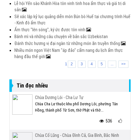
Lễ hội Yến sào Khánh Hòa tôn vinh tinh hoa ẩm thực và giá trị di
sản
Sẽ xác lập kỷ lục quảng diễn món Bún bò Huế tại chương trình Huế
- Kinh đô ẩm thực
Ẩm thực "lên sóng", ký ức được tôn vinh
Bánh mì và những câu chuyện về bản sắc Uzbekistan
Đánh thức hương vị đại ngàn từ những món ăn truyền thống
Nhiều món ngon Việt Nam "áp đảo" cẩm nang du lịch ẩm thực
hàng đầu thế giới
1
2
3
4
5
...
>>
Tin đọc nhiều
Chùa Dương Lôi - Cha Lư Tự
Chùa Cha Lư thuộc khu phố Dương Lôi, phường Tân
Hồng, thành phố Từ Sơn, thờ Phật và thờ...
536
Chùa Cổ Lũng - Chùa Đình Cả, Gia Bình, Bắc Ninh