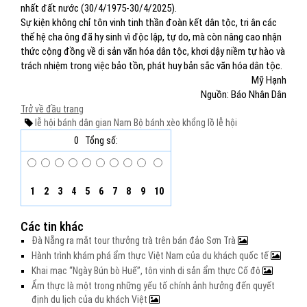
nhất đất nước (30/4/1975-30/4/2025).
Sự kiện không chỉ tôn vinh tinh thần đoàn kết dân tộc, tri ân các
thế hệ cha ông đã hy sinh vì độc lập, tự do, mà còn nâng cao nhận
thức cộng đồng về di sản văn hóa dân tộc, khơi dậy niềm tự hào và
trách nhiệm trong việc bảo tồn, phát huy bản sắc văn hóa dân tộc.
Mỹ Hạnh
Nguồn: Báo Nhân Dân
Trở về đầu trang
lễ hội bánh dân gian
Nam Bộ
bánh xèo khổng lồ
lễ hội
0
Tổng số:
1
2
3
4
5
6
7
8
9
10
Các tin khác
Đà Nẵng ra mắt tour thưởng trà trên bán đảo Sơn Trà
Hành trình khám phá ẩm thực Việt Nam của du khách quốc tế
Khai mạc “Ngày Bún bò Huế”, tôn vinh di sản ẩm thực Cố đô
Ẩm thực là một trong những yếu tố chính ảnh hưởng đến quyết
định du lịch của du khách Việt