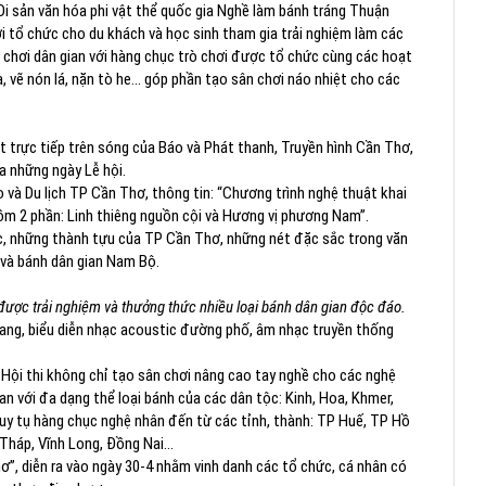
 Di sản văn hóa phi vật thể quốc gia Nghề làm bánh tráng Thuận
ời tổ chức cho du khách và học sinh tham gia trải nghiệm làm các
ò chơi dân gian với hàng chục trò chơi được tổ chức cùng các hoạt
a, vẽ nón lá, nặn tò he... góp phần tạo sân chơi náo nhiệt cho các
t trực tiếp trên sóng của Báo và Phát thanh, Truyền hình Cần Thơ,
a những ngày Lễ hội.
à Du lịch TP Cần Thơ, thông tin: “Chương trình nghệ thuật khai
gồm 2 phần: Linh thiêng nguồn cội và Hương vị phương Nam”.
c, những thành tựu của TP Cần Thơ, những nét đặc sắc trong văn
m và bánh dân gian Nam Bộ.
được trải nghiệm và thưởng thức nhiều loại bánh dân gian độc đáo.
trang, biểu diễn nhạc acoustic đường phố, âm nhạc truyền thống
 Hội thi không chỉ tạo sân chơi nâng cao tay nghề cho các nghệ
an với đa dạng thể loại bánh của các dân tộc: Kinh, Hoa, Khmer,
quy tụ hàng chục nghệ nhân đến từ các tỉnh, thành: TP Huế, TP Hồ
háp, Vĩnh Long, Đồng Nai...
ơ”, diễn ra vào ngày 30-4 nhằm vinh danh các tổ chức, cá nhân có