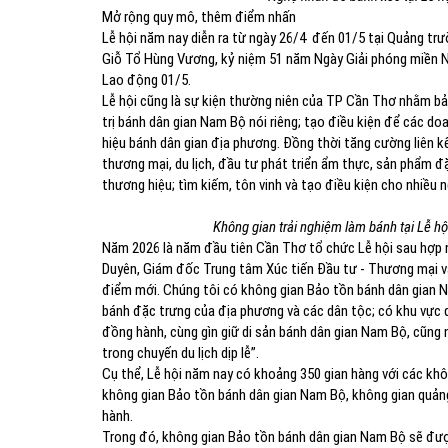
Mở rộng quy mô, thêm điểm nhấn
Lễ hội năm nay diễn ra từ ngày 26/4 đến 01/5 tại Quảng trư
Giỗ Tổ Hùng Vương, kỷ niệm 51 năm Ngày Giải phóng miền 
Lao động 01/5.
Lễ hội cũng là sự kiện thường niên của TP Cần Thơ nhằm bảo
trị bánh dân gian Nam Bộ nói riêng; tạo điều kiện để các do
hiệu bánh dân gian địa phương. Đồng thời tăng cường liên kế
thương mại, du lịch, đầu tư phát triển ẩm thực, sản phẩm đ
thương hiệu; tìm kiếm, tôn vinh và tạo điều kiện cho nhiều n
Không gian trải nghiệm làm bánh tại Lễ 
Năm 2026 là năm đầu tiên Cần Thơ tổ chức Lễ hội sau hợp 
Duyên, Giám đốc Trung tâm Xúc tiến Đầu tư - Thương mại và
điểm mới. Chúng tôi có không gian Bảo tồn bánh dân gian N
bánh đặc trưng của địa phương và các dân tộc; có khu vực q
đồng hành, cùng gìn giữ di sản bánh dân gian Nam Bộ, cũng 
trong chuyến du lịch dịp lễ”.
Cụ thể, Lễ hội năm nay có khoảng 350 gian hàng với các khô
không gian Bảo tồn bánh dân gian Nam Bộ, không gian quảng 
hành.
Trong đó, không gian Bảo tồn bánh dân gian Nam Bộ sẽ được t