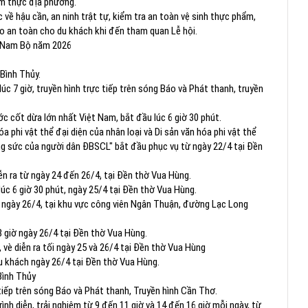
ẩm thực địa phương.
 về hậu cần, an ninh trật tự, kiểm tra an toàn vệ sinh thực phẩm,
o an toàn cho du khách khi đến tham quan Lễ hội.
n Nam Bộ năm 2026
 Bình Thủy.
lúc 7 giờ, truyền hình trực tiếp trên sóng Báo và Phát thanh, truyền
ớc cốt dừa lớn nhất Việt Nam, bắt đầu lúc 6 giờ 30 phút.
a phi vật thể đại diện của nhân loại và Di sản văn hóa phi vật thể
ang sức của người dân ĐBSCL" bắt đầu phục vụ từ ngày 22/4 tại Đền
iễn ra từ ngày 24 đến 26/4, tại Đền thờ Vua Hùng.
 lúc 6 giờ 30 phút, ngày 25/4 tại Đền thờ Vua Hùng.
ờ ngày 26/4, tại khu vực công viên Ngân Thuận, đường Lạc Long
 8 giờ ngày 26/4 tại Đền thờ Vua Hùng.
 vè diễn ra tối ngày 25 và 26/4 tại Đền thờ Vua Hùng
u khách ngày 26/4 tại Đền thờ Vua Hùng.
Bình Thủy
 tiếp trên sóng Báo và Phát thanh, Truyền hình Cần Thơ.
nh diễn, trải nghiệm từ 9 đến 11 giờ và 14 đến 16 giờ mỗi ngày, từ