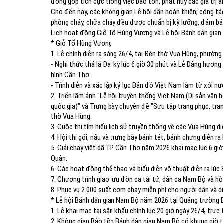
đóng góp tích cực trong việc bảo tồn, phát huy các giá trị 
Cho đến nay, các không gian Lễ hội dần hoàn thiện; công tác
phòng cháy, chữa cháy đều được chuẩn bị kỹ lưỡng, đảm bả
Lịch hoạt động Giỗ Tổ Hùng Vương và Lễ hội Bánh dân gia
* Giỗ Tổ Hùng Vương
1. Lễ chính diễn ra sáng 26/4, tại Đền thờ Vua Hùng, phường
- Nghi thức thả lá Đại kỳ lúc 6 giờ 30 phút và Lễ Dâng hương 
hình Cần Thơ.
- Trình diễn và xác lập kỷ lục Bản đồ Việt Nam làm từ xôi nư
2. Triển lãm ảnh "Lễ hội truyền thống Việt Nam (Di sản văn hó
quốc gia)" và Trưng bày chuyên đề "Sưu tập trang phục, tr
thờ Vua Hùng.
3. Cuộc thi tìm hiểu lịch sử truyền thống về các Vua Hùng d
4. Hội thi gói, nấu và trưng bày bánh tét, bánh chưng diễn ra
5. Giải chạy việt dã TP Cần Thơ năm 2026 khai mạc lúc 6 gi
Quân.
6. Các hoạt động thể thao và biểu diễn võ thuật diễn ra lúc
7. Chương trình giao lưu đờn ca tài tử, dân ca Nam Bộ và hò,
8. Phục vụ 2.000 suất cơm chay miễn phí cho người dân và d
* Lễ hội Bánh dân gian Nam Bộ năm 2026 tại Quảng trường 
1. Lễ khai mạc tại sân khấu chính lúc 20 giờ ngày 26/4, trực
2. Không gian Bảo tồn Bánh dân gian Nam Bộ có khung giờ trì