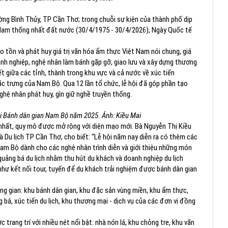
ờng Bình Thủy, TP Cần Thơ; trong chuỗi sự kiện của thành phố dịp
Nam thống nhất đất nước (30/4/1975 - 30/4/2026), Ngày Quốc tế
 tồn và phát huy giá trị văn hóa ẩm thực Việt Nam nói chung, giá
anh nghiệp, nghệ nhân làm bánh gặp gỡ, giao lưu và xây dựng thương
t giữa các tỉnh, thành trong khu vực và cả nước về xúc tiến
ặc trưng của Nam Bộ. Qua 12 lần tổ chức, lễ hội đã góp phần tạo
ghệ nhân phát huy, gìn giữ nghề truyền thống.
hội Bánh dân gian Nam Bộ năm 2025. Ảnh: Kiều Mai
nhất, quy mô được mở rộng với diện mạo mới. Bà Nguyễn Thị Kiều
 Du lịch TP Cần Thơ, cho biết: “Lễ hội năm nay diễn ra có thêm các
am Bộ dành cho các nghệ nhân trình diễn và giới thiệu những món
uảng bá du lịch nhằm thu hút du khách và doanh nghiệp du lịch
như kết nối tour, tuyến để du khách trải nghiệm được bánh dân gian
ng gian: khu bánh dân gian, khu đặc sản vùng miền, khu ẩm thực,
bá, xúc tiến du lịch, khu thương mại - dịch vụ của các đơn vị đồng
rang trí với nhiều nét nổi bật: nhà nón lá, khu chỏng tre, khu văn