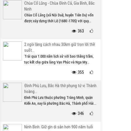
Chùa Cổ Lũng - Chùa Đình Cả, Gia Bình, Bắc
Ninh
Chùa Cổ Lũng (xã Nội Duệ, huyện Tiên Du) vốn
được xây dựng thời Lê (1680 -1705) với quy...
363
2 ngôi làng cách nhau 30km giữ trọn lời thề
suốt...
Trải qua 1.000 năm lịch sử với bao thăng trầm,
tục kết chạ giữa làng Vạn Phúc và Nga My...
355
Đình Phù Lưu, Bắc Hà thờ phụng tứ vị Thành
hoàng...
Đình Phù Lưu thuộc phường Tràng Minh, quận
Kiến An, nay là phường Bắc Hà, Thành phố Hải...
346
Ninh Bình: Giữ gìn di sản hơn 900 năm tuổi