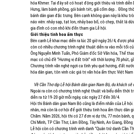
hóa Khmer. Tại đây sẽ có hoạt động giới thiệu và trình diễn
Hưng, làm bánh phồng, gói bánh tét, giã cốm dẹp... Đồng th
bánh dân gian đặc trưng. Bên cạnh không gian này là khu tr
náo viên: nhảy sạp, tạt lon, nhảy bao bố, cò chẹp, thắt lá dừ
gia đình có con nhỏ khi đến tham gia Lễ hội.
Giới thiệu tinh hoa ẩm thực
Bên cạnh Lễ khai mạc diễn ra lúc 20 giờ ngày 26/4, được phá
còn có nhiều chương trình nghệ thuật diễn ra vào mỗi tối củ
Ông Nguyễn Minh Tuấn, Phó Giám đốc Sở Văn hóa, Thể thao v
mạc có chủ đề “Hương vị đất trời” với thời lượng 70 phút, 
Chương trình văn nghệ ngợi ca tình yêu quê hương, đất nướ
hóa dân gian, tôn vinh các giá trị văn hóa ẩm thực Việt Na
Về Cần Thơ dịp Lễ hội Bánh dân gian Nam Bộ, du khách sẽ 
Ngoài ra còn có chương trình nghệ thuật và biểu diễn thời 
diễn ra từ 19-20 giờ mỗi ngày, các ngày 27 đến 30/4.
Hội thi Bánh dân gian Nam Bộ cũng là điểm nhấn của Lễ hội.
nhân, mà còn là cơ hội để giới thiệu tinh hoa ẩm thực dân gi
Chăm. Năm 2026, hội thi có 27 đơn vị dự thi, 77 món bánh, 
Chí Minh, TP Cần Thơ, Lâm Đồng, Tây Ninh, An Giang, Đồng T
Lễ hội còn có chương trình vinh danh “Quán trứ danh Cần Th