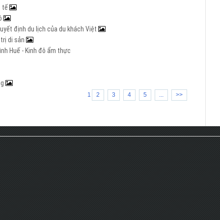
c tế
đô
yết định du lịch của du khách Việt
trị di sản
ình Huế - Kinh đô ẩm thực
ng
1
2
3
4
5
...
>>