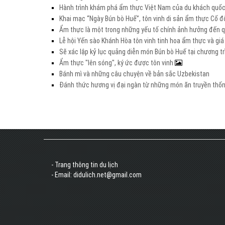
Hành trình khám phá ẩm thực Việt Nam của du khách quố
Khai mạc “Ngày Bún bò Huế”, tôn vinh di sản ẩm thực Cố 
Ẩm thực là một trong những yếu tố chính ảnh hưởng đến qu
Lễ hội Yến sào Khánh Hòa tôn vinh tinh hoa ẩm thực và giá 
Sẽ xác lập kỷ lục quảng diễn món Bún bò Huế tại chương tr
Ẩm thực "lên sóng", ký ức được tôn vinh
Bánh mì và những câu chuyện về bản sắc Uzbekistan
Đánh thức hương vị đại ngàn từ những món ăn truyền thố
- Trang thông tin du lịch
- Email: didulich.net@gmail.com