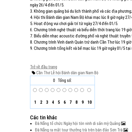
ngày 26/4 đến 01/5.
3. Không gian quảng bá du lịch thành phố và các địa phươn
4. Hội thi Bánh dân gian Nam Bộ khai mạc lúc 8 giờ ngày 27/4
5. Hoạt động vui chơi giải trí từ ngày 27/4 đến 01/5.
6. Chương trình nghệ thuật và biểu diễn thời trang lúc 19 giờ
7. Biểu diễn nhạc acoustic đường phố và nghệ thuật truyền t
8. Chương trình Vinh danh Quán trứ danh Cần Thơ lúc 19 giờ 
9. Chương trình tổng kết và bế mạc lúc 19 giờ ngày 01/5 tại
Trở về đầu trang
Cần Thơ
Lễ hội Bánh dân gian
Nam Bộ
0
Tổng số:
1
2
3
4
5
6
7
8
9
10
Các tin khác
Đà Nẵng tổ chức Ngày hội tôn vinh di sản mỳ Quảng
Đà Nẵng ra mắt tour thưởng trà trên bán đảo Sơn Trà