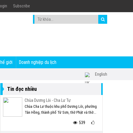
ogin
Subscribe
thế giới
Doanh nghiệp du lịch
English
Tin đọc nhiều
Chùa Dương Lôi - Cha Lư Tự
Chùa Cha Lư thuộc khu phố Dương Lôi, phường
Tân Hồng, thành phố Từ Sơn, thờ Phật và thờ...
539