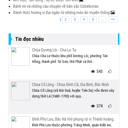
Ẩm thực "lên sóng", ký ức được tôn vinh
Bánh mì và những câu chuyện về bản sắc Uzbekistan
Đánh thức hương vị đại ngàn từ những món ăn truyền thống
1
2
3
4
5
...
>>
Tin đọc nhiều
Chùa Dương Lôi - Cha Lư Tự
Chùa Cha Lư thuộc khu phố Dương Lôi, phường Tân
Hồng, thành phố Từ Sơn, thờ Phật và thờ...
543
Chùa Cổ Lũng - Chùa Đình Cả, Gia Bình, Bắc Ninh
Chùa Cổ Lũng (xã Nội Duệ, huyện Tiên Du) vốn được xây
dựng thời Lê (1680 -1705) với quy...
374
Đình Phù Lưu, Bắc Hà thờ phụng tứ vị Thành hoàng...
Đình Phù Lưu thuộc phường Tràng Minh, quận Kiến An,