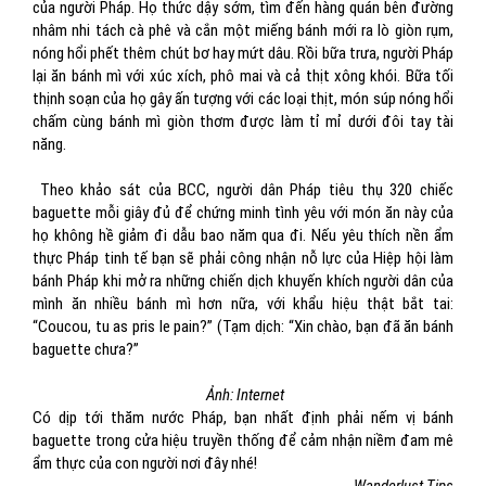
của người Pháp. Họ thức dậy sớm, tìm đến hàng quán bên đường
nhâm nhi tách cà phê và cắn một miếng bánh mới ra lò giòn rụm,
nóng hổi phết thêm chút bơ hay mứt dâu. Rồi bữa trưa, người Pháp
lại ăn bánh mì với xúc xích, phô mai và cả thịt xông khói. Bữa tối
thịnh soạn của họ gây ấn tượng với các loại thịt, món súp nóng hổi
chấm cùng bánh mì giòn thơm được làm tỉ mỉ dưới đôi tay tài
năng.
Theo khảo sát của BCC, người dân Pháp tiêu thụ 320 chiếc
baguette mỗi giây đủ để chứng minh tình yêu với món ăn này của
họ không hề giảm đi dẫu bao năm qua đi. Nếu yêu thích nền ẩm
thực Pháp tinh tế bạn sẽ phải công nhận nỗ lực của Hiệp hội làm
bánh Pháp khi mở ra những chiến dịch khuyến khích người dân của
mình ăn nhiều bánh mì hơn nữa, với khẩu hiệu thật bắt tai:
“Coucou, tu as pris le pain?” (Tạm dịch: “Xin chào, bạn đã ăn bánh
baguette chưa?”
Ảnh: Internet
Có dịp tới thăm nước Pháp, bạn nhất định phải nếm vị bánh
baguette trong cửa hiệu truyền thống để cảm nhận niềm đam mê
ẩm thực của con người nơi đây nhé!