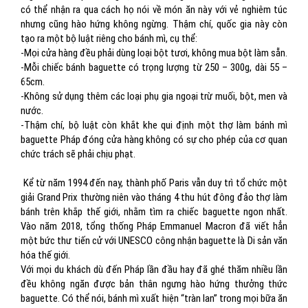
có thể nhận ra qua cách họ nói về món ăn này với vẻ nghiêm túc
nhưng cũng hào hứng không ngừng. Thậm chí, quốc gia này còn
tạo ra một bộ luật riêng cho bánh mì, cụ thể:
-Mọi cửa hàng đều phải dùng loại bột tươi, không mua bột làm sẵn.
-Mỗi chiếc bánh baguette có trọng lượng từ 250 – 300g, dài 55 –
65cm.
-Không sử dụng thêm các loại phụ gia ngoại trừ muối, bột, men và
nước.
-Thậm chí, bộ luật còn khắt khe qui định một thợ làm bánh mì
baguette Pháp đóng cửa hàng không có sự cho phép của cơ quan
chức trách sẽ phải chịu phạt.
Kể từ năm 1994 đến nay, thành phố Paris vẫn duy trì tổ chức một
giải Grand Prix thường niên vào tháng 4 thu hút đông đảo thợ làm
bánh trên khắp thế giới, nhằm tìm ra chiếc baguette ngon nhất.
Vào năm 2018, tổng thống Pháp Emmanuel Macron đã viết hẳn
một bức thư tiến cử với UNESCO công nhận baguette là Di sản văn
hóa thế giới.
Với mọi du khách dù đến Pháp lần đầu hay đã ghé thăm nhiều lần
đều không ngăn được bản thân ngưng hào hứng thưởng thức
baguette. Có thể nói, bánh mì xuất hiện “tràn lan” trong mọi bữa ăn