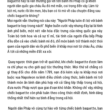
Baguette hay ta vẫn thường gọi với tên bánh mì Pháp có gì khiến
người dân quốc gia châu Âu đó mê mẩn, coi trọng đến vậy. Làm từ
bột mì, nước rồi lên men, liệu bạn có tò mò về câu chuyện đằng sau
chiếc baguette không?
Mọi người vẫn thường nói câu này: “Người Pháp luôn đi bộ với bánh
baguette kẹp trong nách”. Nghe buồn cười vậy nhưng đây lại là hình
ảnh phổ biến, một nét văn hóa đặc trưng của riêng quốc gia này.
Toàn bộ tinh hoa và cả sự tỉ mỉ, tài tình của người đầu bếp Pháp
đều dồn cả vào chiếc bánh mì đó, để món bánh trở thành một thói
quen của người dân và rồi phổ biến ở khắp mọi nơi từ châu Âu, châu
Á tới cả những miền đất xa xôi.
Quay ngược thời gian trở về quá khứ, khi chiếc baguette được làm
ra chỉ phục vụ cho giới quý tộc thưởng thức. Mọi thứ sẽ chẳng có
gì thay đổi cho đến năm 1789, nạn đói kém xảy ra khắp mọi nơi
buộc vua Napoleon ra lệnh điều chỉnh công thức, biến bánh mì trở
thành món ăn bình dân phù hợp với cả tầng lớp thấp trong xã hội,
đưa nước Pháp vượt qua giai đoạn khó khăn. Không chỉ vậy, những
chiếc baguette còn phải tuân theo công thức nhất định, hình dáng
thống nhất thể hiện sự bình đẳng trong xã hội.
Người dân Pháp vô cùng tự hào với từng chiếc bánh baguette, bạn