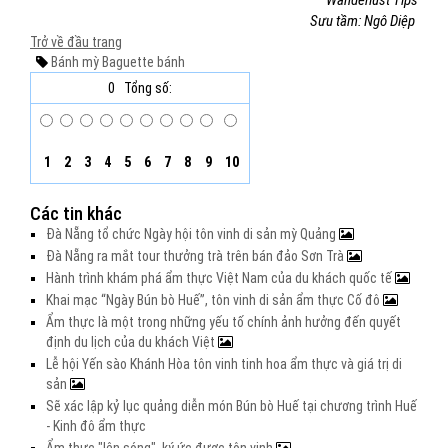
Wanderlust Tips
Sưu tầm: Ngô Diệp
Trở về đầu trang
Bánh mỳ
Baguette
bánh
0
Tổng số:
1
2
3
4
5
6
7
8
9
10
Các tin khác
Đà Nẵng tổ chức Ngày hội tôn vinh di sản mỳ Quảng
Đà Nẵng ra mắt tour thưởng trà trên bán đảo Sơn Trà
Hành trình khám phá ẩm thực Việt Nam của du khách quốc tế
Khai mạc “Ngày Bún bò Huế”, tôn vinh di sản ẩm thực Cố đô
Ẩm thực là một trong những yếu tố chính ảnh hưởng đến quyết
định du lịch của du khách Việt
Lễ hội Yến sào Khánh Hòa tôn vinh tinh hoa ẩm thực và giá trị di
sản
Sẽ xác lập kỷ lục quảng diễn món Bún bò Huế tại chương trình Huế
- Kinh đô ẩm thực