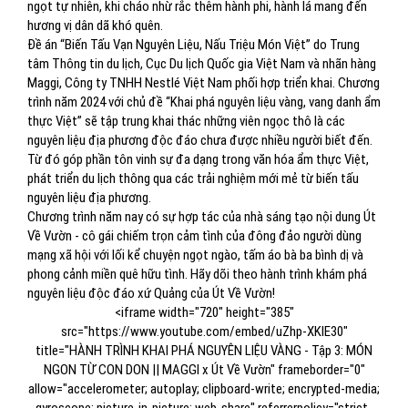
ngọt tự nhiên, khi cháo nhừ rắc thêm hành phi, hành lá mang đến
hương vị dân dã khó quên.
Đề án “Biến Tấu Vạn Nguyên Liệu, Nấu Triệu Món Việt” do Trung
tâm Thông tin du lịch, Cục Du lịch Quốc gia Việt Nam và nhãn hàng
Maggi, Công ty TNHH Nestlé Việt Nam phối hợp triển khai. Chương
trình năm 2024 với chủ đề “Khai phá nguyên liệu vàng, vang danh ẩm
thực Việt” sẽ tập trung khai thác những viên ngọc thô là các
nguyên liệu địa phương độc đáo chưa được nhiều người biết đến.
Từ đó góp phần tôn vinh sự đa dạng trong văn hóa ẩm thực Việt,
phát triển du lịch thông qua các trải nghiệm mới mẻ từ biến tấu
nguyên liệu địa phương.
Chương trình năm nay có sự hợp tác của nhà sáng tạo nội dung Út
Về Vườn - cô gái chiếm trọn cảm tình của đông đảo người dùng
mạng xã hội với lối kể chuyện ngọt ngào, tấm áo bà ba bình dị và
phong cảnh miền quê hữu tình. Hãy dõi theo hành trình khám phá
nguyên liệu độc đáo xứ Quảng của Út Về Vườn!
<iframe width="720" height="385"
src="https://www.youtube.com/embed/uZhp-XKlE30"
title="HÀNH TRÌNH KHAI PHÁ NGUYÊN LIỆU VÀNG - Tập 3: MÓN
NGON TỪ CON DON || MAGGI x Út Về Vườn" frameborder="0"
allow="accelerometer; autoplay; clipboard-write; encrypted-media;