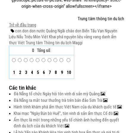
gyroscope; picture-in-picture; web-share" referrerpolicy="strict-
origin-when-cross-origin" allowfullscreen></iframe>
Trung tâm thông tin du lịch
Trở về đầu trang
con don
don nước
Quảng Ngãi
cháo don
Biến Tấu Vạn Nguyên
Liệu
Nấu Triệu Món Việt
Khai phá nguyên liệu vàng
vang danh ẩm
thực Việt
Trung tâm Thông tin du lịch
Maggi
0
Tổng số:
1
2
3
4
5
6
7
8
9
10
Các tin khác
Đà Nẵng tổ chức Ngày hội tôn vinh di sản mỳ Quảng
Đà Nẵng ra mắt tour thưởng trà trên bán đảo Sơn Trà
Hành trình khám phá ẩm thực Việt Nam của du khách quốc tế
Khai mạc “Ngày Bún bò Huế”, tôn vinh di sản ẩm thực Cố đô
Ẩm thực là một trong những yếu tố chính ảnh hưởng đến quyết
định du lịch của du khách Việt
Lễ hội Yến sào Khánh Hòa tôn vinh tinh hoa ẩm thực và giá trị di