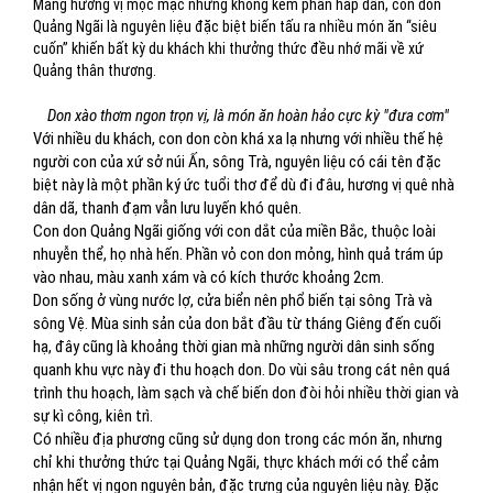
Mang hương vị mộc mạc nhưng không kém phần hấp dẫn, con don
Quảng Ngãi là nguyên liệu đặc biệt biến tấu ra nhiều món ăn “siêu
cuốn” khiến bất kỳ du khách khi thưởng thức đều nhớ mãi về xứ
Quảng thân thương.
Don xào thơm ngon trọn vị, là món ăn hoàn hảo cực kỳ "đưa cơm"
Với nhiều du khách, con don còn khá xa lạ nhưng với nhiều thế hệ
người con của xứ sở núi Ấn, sông Trà, nguyên liệu có cái tên đặc
biệt này là một phần ký ức tuổi thơ để dù đi đâu, hương vị quê nhà
dân dã, thanh đạm vẫn lưu luyến khó quên.
Con don Quảng Ngãi giống với con dắt của miền Bắc, thuộc loài
nhuyễn thể, họ nhà hến. Phần vỏ con don mỏng, hình quả trám úp
vào nhau, màu xanh xám và có kích thước khoảng 2cm.
Don sống ở vùng nước lợ, cửa biển nên phổ biến tại sông Trà và
sông Vệ. Mùa sinh sản của don bắt đầu từ tháng Giêng đến cuối
hạ, đây cũng là khoảng thời gian mà những người dân sinh sống
quanh khu vực này đi thu hoạch don. Do vùi sâu trong cát nên quá
trình thu hoạch, làm sạch và chế biến don đòi hỏi nhiều thời gian và
sự kì công, kiên trì.
Có nhiều địa phương cũng sử dụng don trong các món ăn, nhưng
chỉ khi thưởng thức tại Quảng Ngãi, thực khách mới có thể cảm
nhận hết vị ngon nguyên bản, đặc trưng của nguyên liệu này. Đặc