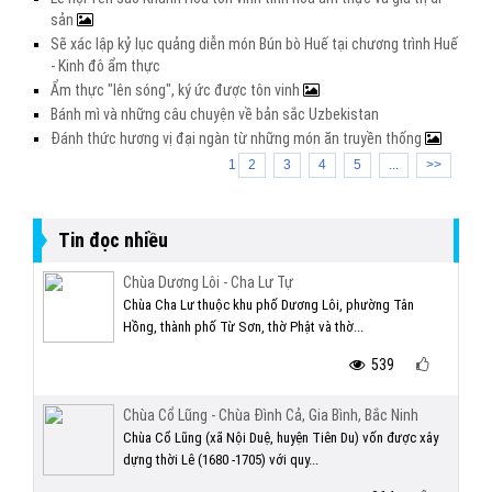
sản
Sẽ xác lập kỷ lục quảng diễn món Bún bò Huế tại chương trình Huế
- Kinh đô ẩm thực
Ẩm thực "lên sóng", ký ức được tôn vinh
Bánh mì và những câu chuyện về bản sắc Uzbekistan
Đánh thức hương vị đại ngàn từ những món ăn truyền thống
1
2
3
4
5
...
>>
Tin đọc nhiều
Chùa Dương Lôi - Cha Lư Tự
Chùa Cha Lư thuộc khu phố Dương Lôi, phường Tân
Hồng, thành phố Từ Sơn, thờ Phật và thờ...
539
Chùa Cổ Lũng - Chùa Đình Cả, Gia Bình, Bắc Ninh
Chùa Cổ Lũng (xã Nội Duệ, huyện Tiên Du) vốn được xây
dựng thời Lê (1680 -1705) với quy...