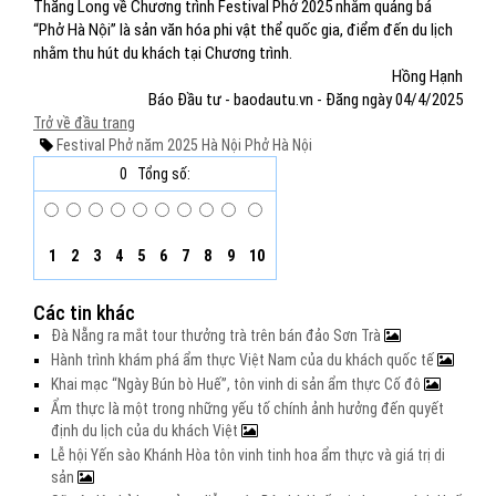
Thăng Long về Chương trình Festival Phở 2025 nhằm quảng bá
“Phở Hà Nội” là sản văn hóa phi vật thể quốc gia, điểm đến du lịch
nhằm thu hút du khách tại Chương trình.
Hồng Hạnh
Báo Đầu tư - baodautu.vn - Đăng ngày 04/4/2025
Trở về đầu trang
Festival Phở năm 2025
Hà Nội
Phở Hà Nội
0
Tổng số:
1
2
3
4
5
6
7
8
9
10
Các tin khác
Đà Nẵng ra mắt tour thưởng trà trên bán đảo Sơn Trà
Hành trình khám phá ẩm thực Việt Nam của du khách quốc tế
Khai mạc “Ngày Bún bò Huế”, tôn vinh di sản ẩm thực Cố đô
Ẩm thực là một trong những yếu tố chính ảnh hưởng đến quyết
định du lịch của du khách Việt
Lễ hội Yến sào Khánh Hòa tôn vinh tinh hoa ẩm thực và giá trị di
sản