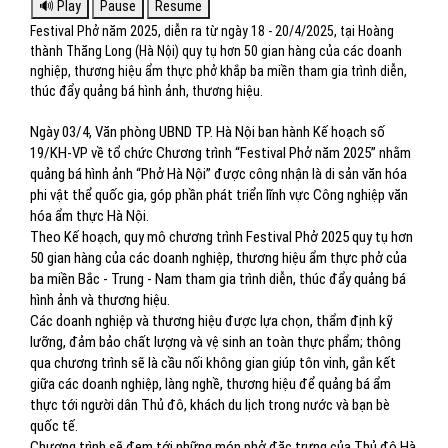
Festival Phở năm 2025, diễn ra từ ngày 18 - 20/4/2025, tại Hoàng
thành Thăng Long (Hà Nội) quy tụ hơn 50 gian hàng của các doanh
nghiệp, thương hiệu ẩm thực phở khắp ba miền tham gia trình diễn,
thúc đẩy quảng bá hình ảnh, thương hiệu.
Ngày 03/4, Văn phòng UBND TP. Hà Nội ban hành Kế hoạch số
19/KH-VP về tổ chức Chương trình “Festival Phở năm 2025” nhằm
quảng bá hình ảnh “Phở Hà Nội” được công nhận là di sản văn hóa
phi vật thể quốc gia, góp phần phát triển lĩnh vực Công nghiệp văn
hóa ẩm thực Hà Nội.
Theo Kế hoạch, quy mô chương trình Festival Phở 2025 quy tụ hơn
50 gian hàng của các doanh nghiệp, thương hiệu ẩm thực phở của
ba miền Bắc - Trung - Nam tham gia trình diễn, thúc đẩy quảng bá
hình ảnh và thương hiệu.
Các doanh nghiệp và thương hiệu được lựa chọn, thẩm định kỹ
lưỡng, đảm bảo chất lượng và vệ sinh an toàn thực phẩm; thông
qua chương trình sẽ là cầu nối không gian giúp tôn vinh, gắn kết
giữa các doanh nghiệp, làng nghề, thương hiệu để quảng bá ẩm
thực tới người dân Thủ đô, khách du lịch trong nước và bạn bè
quốc tế.
Chương trình sẽ đem tới những món phở đặc trưng của Thủ đô Hà