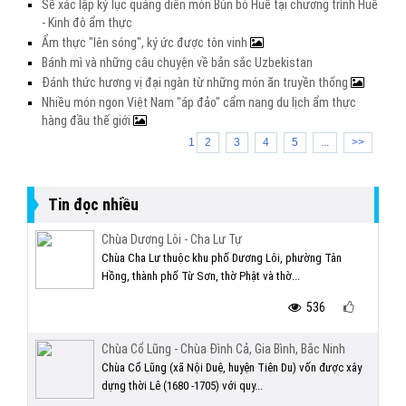
Sẽ xác lập kỷ lục quảng diễn món Bún bò Huế tại chương trình Huế
- Kinh đô ẩm thực
Ẩm thực "lên sóng", ký ức được tôn vinh
Bánh mì và những câu chuyện về bản sắc Uzbekistan
Đánh thức hương vị đại ngàn từ những món ăn truyền thống
Nhiều món ngon Việt Nam "áp đảo" cẩm nang du lịch ẩm thực
hàng đầu thế giới
1
2
3
4
5
...
>>
Tin đọc nhiều
Chùa Dương Lôi - Cha Lư Tự
Chùa Cha Lư thuộc khu phố Dương Lôi, phường Tân
Hồng, thành phố Từ Sơn, thờ Phật và thờ...
536
Chùa Cổ Lũng - Chùa Đình Cả, Gia Bình, Bắc Ninh
Chùa Cổ Lũng (xã Nội Duệ, huyện Tiên Du) vốn được xây
dựng thời Lê (1680 -1705) với quy...