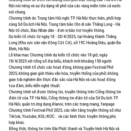
Nội nói riêng và sự đa dạng về phở của các vùng miền trên cả nước
nói chung.
Chương trình do Trung tâm Hội nghị TP. Hà Nội thực hiện, phối hợp
cùng Sở Du lịch Hà Nội, Trung tâm bảo tồn di sản Thăng Long - Hà
Nội tổ chức, Báo Nhân dân - đơn vị bảo trợ truyền thông.
Dự kiến tổ chức từ ngày 18 - 20/4/2025, tại Hoàng thành Thăng
Long (Khu vực sân vận động Cột Cờ), số 19C Hoàng Diệu, quận Ba
Đình, Hà Nội.
Lễ khai mạc Chương trình dự kiến tổ chức vào 18 giờ, ngày
18/4/2025 với tổng số đại biểu, khách mời khoảng 150 người.
Chương trình tổ chức các hoạt động, không gian Festival Phở
2025; không gian giới thiệu văn hóa, truyền thống của phở; không
gian trải nghiệm ẩm thực đặc sắc của Hà Nội và các hoạt động
tọa đàm, biểu diễn nghệ thuật.
Chương trình sẽ được thông tin, truyền thông trên Cổng thông tin
điện tử của TP. Hà Nội, Cổng thông tin điện tử của Sở Du lịch TP.
Hà Nội; quản trị ứng dụng iHanoi; trên các trang mạng, fanpage
Chương trình Festival Phở 2025, các nền tảng truyền thông số như
Tiktok, Youtube, KOL/KOC… và các hình thức truyền thông phù
hợp khác.
Đồng thời, thông tin trên Đài Phát thanh và Truyền hình Hà Nội và