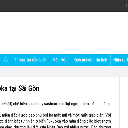
L
chiếu
Thông tin cần biết
Văn Hóa
Kinh nghiệm du lịch
Nhìn ra 
ka tại Sài Gòn
(Nhật) chế biến sushi hay sashimi cho thịt ngọt, thơm... đang có tại
 miền đất được bao phủ bởi ba mặt núi và một mặt giáp biển. Với
được đánh bắt tự nhiên ở biển Fukuoka vào mùa đông đặc biệt thơm
 tâm giao thương lâu đời của Nhật Bản với nhiều nước. Các thương