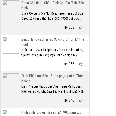
Chùa Cổ Lũng - Chùa Đình Cả, Gia Bình, Bắc
Ninh
Chùa Cổ Lũng (xã Nội Duệ, huyện Tiên Du) vốn
được xây dựng thời Lê (1680 -1705) với quy...
363
2 ngôi làng cách nhau 30km giữ trọn lời thề
suốt...
Trải qua 1.000 năm lịch sử với bao thăng trầm,
tục kết chạ giữa làng Vạn Phúc và Nga My...
356
Đình Phù Lưu, Bắc Hà thờ phụng tứ vị Thành
hoàng...
Đình Phù Lưu thuộc phường Tràng Minh, quận
Kiến An, nay là phường Bắc Hà, Thành phố Hải...
346
Ninh Bình: Giữ gìn di sản hơn 900 năm tuổi