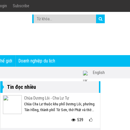
ogin
Subscribe
thế giới
Doanh nghiệp du lịch
English
Tin đọc nhiều
Chùa Dương Lôi - Cha Lư Tự
Chùa Cha Lư thuộc khu phố Dương Lôi, phường
Tân Hồng, thành phố Từ Sơn, thờ Phật và thờ...
539