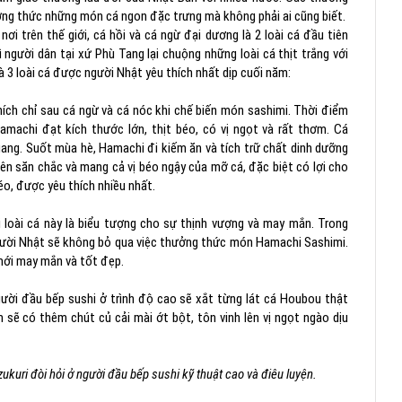
ởng thức những món cá ngon đặc trưng mà không phải ai cũng biết.
ơi trên thế giới, cá hồi và cá ngừ đại dương là 2 loài cá đầu tiên
 người dân tại xứ Phù Tang lại chuộng những loài cá thịt trắng với
à 3 loài cá được người Nhật yêu thích nhất dịp cuối năm:
ích chỉ sau cá ngừ và cá nóc khi chế biến món sashimi. Thời điểm
machi đạt kích thước lớn, thịt béo, có vị ngọt và rất thơm. Cá
ang. Suốt mùa hè, Hamachi đi kiếm ăn và tích trữ chất dinh dưỡng
nên săn chắc và mang cả vị béo ngậy của mỡ cá, đặc biệt có lợi cho
éo, được yêu thích nhiều nhất.
 loài cá này là biểu tượng cho sự thịnh vượng và may mắn. Trong
gười Nhật sẽ không bỏ qua việc thưởng thức món Hamachi Sashimi.
mới may mắn và tốt đẹp.
gười đầu bếp sushi ở trình độ cao sẽ xắt từng lát cá Houbou thật
 sẽ có thêm chút củ cải mài ớt bột, tôn vinh lên vị ngọt ngào dịu
uri đòi hỏi ở người đầu bếp sushi kỹ thuật cao và điêu luyện.