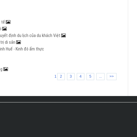
c tế
đô
yết định du lịch của du khách Việt
trị di sản
ình Huế - Kinh đô ẩm thực
ng
1
2
3
4
5
...
>>