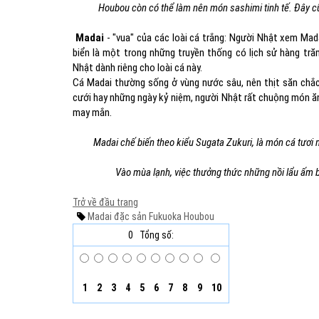
Houbou còn có thể làm nên món sashimi tinh tế. Đây c
Madai
- "vua" của các loài cá trắng: Người Nhật xem Mada
biển là một trong những truyền thống có lịch sử hàng tr
Nhật dành riêng cho loài cá này.
Cá Madai thường sống ở vùng nước sâu, nên thịt săn chắc 
cưới hay những ngày kỷ niệm, người Nhật rất chuộng món ăn
may mắn.
Madai chế biến theo kiểu Sugata Zukuri, là món cá tươi 
Vào mùa lạnh, việc thưởng thức những nồi lẩu ấm 
Trở về đầu trang
Madai
đặc sản Fukuoka
Houbou
0
Tổng số:
1
2
3
4
5
6
7
8
9
10