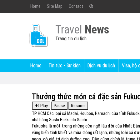
Home
Site Map
Contact
Travel
News
Trang tin du lịch
Home
Tin tức - Sự kiện
Dịch vụ du lịch
Visa, hộ 
Thưởng thức món cá đặc sản Fukuo
TP HCM Các loại cá Madai, Houbou, Hamachi của tỉnh Fukuoka 
nhà hàng Sushi Hokkaido Sachi.
Fukuoka là một trong những cửa ngõ lâu đời của Nhật Bản,
vùng biển tinh khiết và mùa đông rất lạnh, những loài cá 
ngon, có giá trị dinh dưỡng cao. Đây cũng chính là trung