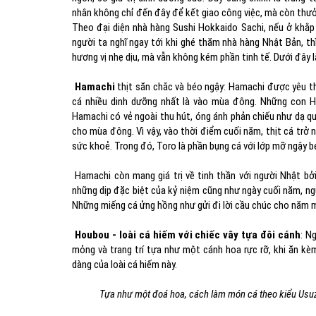
nhân không chỉ đến đây để kết giao công việc, mà còn thư
Theo đại diện nhà hàng Sushi Hokkaido Sachi, nếu ở khắp n
người ta nghĩ ngay tới khi ghé thăm nhà hàng Nhật Bản, thì
hương vị nhẹ dịu, mà vẫn không kém phần tinh tế. Dưới đây l
Hamachi
thịt săn chắc và béo ngậy: Hamachi được yêu th
cá nhiều dinh dưỡng nhất là vào mùa đông. Những con Ha
Hamachi có vẻ ngoài thu hút, óng ánh phản chiếu như dạ qu
cho mùa đông. Vì vậy, vào thời điểm cuối năm, thịt cá trở 
sức khoẻ. Trong đó, Toro là phần bụng cá với lớp mỡ ngậy b
Hamachi còn mang giá trị về tinh thần với người Nhật bởi
những dịp đặc biệt của kỷ niệm cũng như ngày cuối năm, n
Những miếng cá ửng hồng như gửi đi lời cầu chúc cho năm 
Houbou - loài cá hiếm với chiếc vây tựa đôi cánh
: N
mỏng và trang trí tựa như một cánh hoa rực rỡ, khi ăn kèm
dàng của loài cá hiếm này.
Tựa như một đoá hoa, cách làm món cá theo kiểu Usuzuk