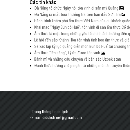
Các tin khác
Đà Nẵng tổ chức Ngày hội tôn vinh di sản mỳ Quảng
Đà Nẵng ra mắt tour thưởng trà trên bán đảo Sơn Trà
Hành trình khám phá ẩm thực Việt Nam của du khách quố
Khai mạc “Ngày Bún bò Huế”, tôn vinh di sản ẩm thực Cố 
Ẩm thực là một trong những yếu tố chính ảnh hưởng đến qu
Lễ hội Yến sào Khánh Hòa tôn vinh tinh hoa ẩm thực và giá 
Sẽ xác lập kỷ lục quảng diễn món Bún bò Huế tại chương tr
Ẩm thực "lên sóng", ký ức được tôn vinh
Bánh mì và những câu chuyện về bản sắc Uzbekistan
Đánh thức hương vị đại ngàn từ những món ăn truyền thố
- Trang thông tin du lịch
- Email: didulich.net@gmail.com