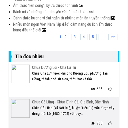
Ẩm thực "lên sóng", ký ức được tôn vinh
Bánh mì và những câu chuyện về bản sắc Uzbekistan
Đánh thức hương vị đại ngàn từ những món ăn truyền thống
Nhiều món ngon Việt Nam "áp đảo" cẩm nang du lịch ẩm thực
hàng đầu thế giới
1
2
3
4
5
...
>>
Tin đọc nhiều
Chùa Dương Lôi - Cha Lư Tự
Chùa Cha Lư thuộc khu phố Dương Lôi, phường Tân
Hồng, thành phố Từ Sơn, thờ Phật và thờ...
536
Chùa Cổ Lũng - Chùa Đình Cả, Gia Bình, Bắc Ninh
Chùa Cổ Lũng (xã Nội Duệ, huyện Tiên Du) vốn được xây
dựng thời Lê (1680 -1705) với quy...
360