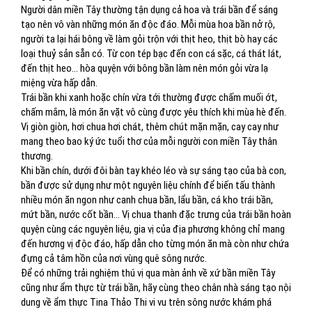
Người dân miền Tây thường tận dụng cả hoa và trái bần để sáng
tạo nên vô vàn những món ăn độc đáo. Mỗi mùa hoa bần nở rộ,
người ta lại hái bông về làm gỏi trộn với thịt heo, thịt bò hay các
loại thuỷ sản sẵn có. Từ con tép bạc đến con cá sặc, cá thát lát,
đến thịt heo… hòa quyện với bông bần làm nên món gỏi vừa lạ
miệng vừa hấp dẫn.
Trái bần khi xanh hoặc chín vừa tới thường được chấm muối ớt,
chấm mắm, là món ăn vặt vô cùng được yêu thích khi mùa hè đến.
Vị giòn giòn, hơi chua hơi chát, thêm chút mặn mặn, cay cay như
mang theo bao ký ức tuổi thơ của mỗi người con miền Tây thân
thương.
Khi bần chín, dưới đôi bàn tay khéo léo và sự sáng tạo của bà con,
bần được sử dụng như một nguyên liệu chính để biến tấu thành
nhiều món ăn ngon như canh chua bần, lẩu bần, cá kho trái bần,
mứt bần, nước cốt bần… Vị chua thanh đặc trưng của trái bần hoàn
quyện cùng các nguyên liệu, gia vị của địa phương không chỉ mang
đến hương vị độc đáo, hấp dẫn cho từng món ăn mà còn như chứa
đựng cả tâm hồn của nơi vùng quê sông nước.
Để có những trải nghiệm thú vị qua màn ảnh về xứ bần miền Tây
cũng như ẩm thực từ trái bần, hãy cùng theo chân nhà sáng tạo nội
dung về ẩm thực Tina Thảo Thi vi vu trên sông nước khám phá