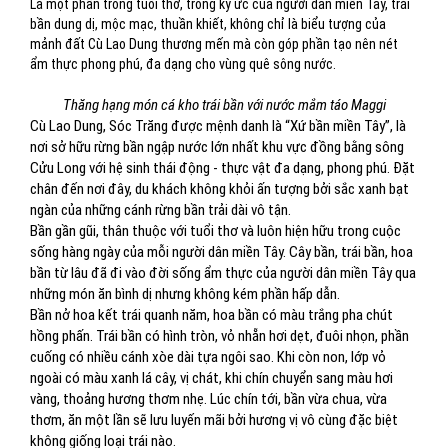
Là một phần trong tuổi thơ, trong ký ức của người dân miền Tây, trái
bần dung dị, mộc mạc, thuần khiết, không chỉ là biểu tượng của
mảnh đất Cù Lao Dung thương mến mà còn góp phần tạo nên nét
ẩm thực phong phú, đa dạng cho vùng quê sông nước.
Thăng hạng món cá kho trái bần với nước mắm táo Maggi
Cù Lao Dung, Sóc Trăng được mệnh danh là “Xứ bần miền Tây”, là
nơi sở hữu rừng bần ngập nước lớn nhất khu vực đồng bằng sông
Cửu Long với hệ sinh thái động - thực vật đa dạng, phong phú. Đặt
chân đến nơi đây, du khách không khỏi ấn tượng bởi sắc xanh bạt
ngàn của những cánh rừng bần trải dài vô tận.
Bần gần gũi, thân thuộc với tuổi thơ và luôn hiện hữu trong cuộc
sống hàng ngày của mỗi người dân miền Tây. Cây bần, trái bần, hoa
bần từ lâu đã đi vào đời sống ẩm thực của người dân miền Tây qua
những món ăn bình dị nhưng không kém phần hấp dẫn.
Bần nở hoa kết trái quanh năm, hoa bần có màu trắng pha chút
hồng phấn. Trái bần có hình tròn, vỏ nhẵn hơi dẹt, đuôi nhọn, phần
cuống có nhiều cánh xòe dài tựa ngôi sao. Khi còn non, lớp vỏ
ngoài có màu xanh lá cây, vị chát, khi chín chuyển sang màu hơi
vàng, thoảng hương thơm nhẹ. Lúc chín tới, bần vừa chua, vừa
thơm, ăn một lần sẽ lưu luyến mãi bởi hương vị vô cùng đặc biệt
không giống loại trái nào.