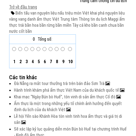
Trung tâm thông tin du lịch
Trở về đầu trang
Biến tấu vạn nguyên liệu
nấu triệu món Việt
khai phá nguyên liệu
vàng
vang danh ẩm thực Việt
Trung tâm Thông tin du lịch
Maggi
ẩm
thực
trái bần
hoa bần
rừng bần
miền Tây
cá kho bần
canh chua bần
nước cốt bần
0
Tổng số:
1
2
3
4
5
6
7
8
9
10
Các tin khác
Đà Nẵng ra mắt tour thưởng trà trên bán đảo Sơn Trà
Hành trình khám phá ẩm thực Việt Nam của du khách quốc tế
Khai mạc “Ngày Bún bò Huế”, tôn vinh di sản ẩm thực Cố đô
Ẩm thực là một trong những yếu tố chính ảnh hưởng đến quyết
định du lịch của du khách Việt
Lễ hội Yến sào Khánh Hòa tôn vinh tinh hoa ẩm thực và giá trị di
sản
Sẽ xác lập kỷ lục quảng diễn món Bún bò Huế tại chương trình Huế
- Kinh đô ẩm thực