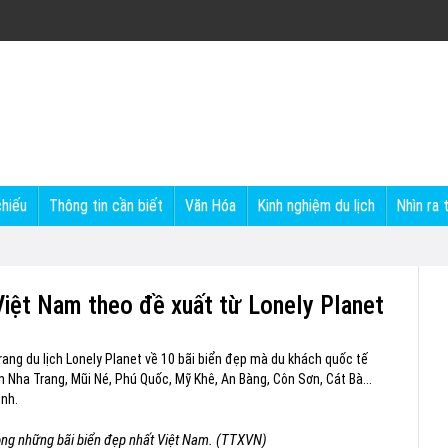
chiếu
Thông tin cần biết
Văn Hóa
Kinh nghiệm du lịch
Nhìn ra 
Việt Nam theo đề xuất từ Lonely Planet
rang du lịch Lonely Planet về 10 bãi biển đẹp mà du khách quốc tế
n Nha Trang, Mũi Né, Phú Quốc, Mỹ Khê, An Bàng, Côn Sơn, Cát Bà...
ình.
rong những bãi biển đẹp nhất Việt Nam. (TTXVN)