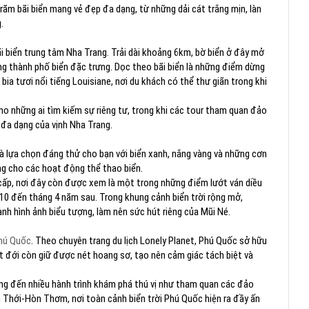
ăm bãi biển mang vẻ đẹp đa dạng, từ những dải cát trắng mịn, làn
.
i biển trung tâm Nha Trang. Trải dài khoảng 6km, bờ biển ở đây mở
ống thành phố biển đặc trưng. Dọc theo bãi biển là những điểm dừng
a tươi nổi tiếng Louisiane, nơi du khách có thể thư giãn trong khi
ho những ai tìm kiếm sự riêng tư, trong khi các tour tham quan đảo
 đa dạng của vịnh Nha Trang.
 là lựa chọn đáng thử cho bạn với biển xanh, nắng vàng và những cơn
ng cho các hoạt động thể thao biển.
cấp, nơi đây còn được xem là một trong những điểm lướt ván diều
 10 đến tháng 4 năm sau. Trong khung cảnh biển trời rộng mở,
h hình ảnh biểu tượng, làm nên sức hút riêng của Mũi Né.
hú Quốc
. Theo chuyên trang du lịch Lonely Planet, Phú Quốc sở hữu
t đới còn giữ được nét hoang sơ, tạo nên cảm giác tách biệt và
ng đến nhiều hành trình khám phá thú vị như tham quan các đảo
 Thới-Hòn Thơm, nơi toàn cảnh biển trời Phú Quốc hiện ra đầy ấn