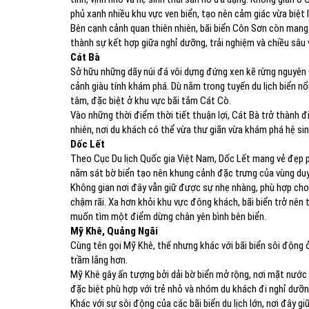
phủ xanh nhiều khu vực ven biển, tạo nên cảm giác vừa biệt 
Bên cạnh cảnh quan thiên nhiên, bãi biển Côn Sơn còn mang d
thành sự kết hợp giữa nghỉ dưỡng, trải nghiệm và chiều sâu 
Cát Bà
Sở hữu những dãy núi đá vôi dựng đứng xen kẽ rừng nguyên 
cảnh giàu tính khám phá. Dù nằm trong tuyến du lịch biển nổ
tâm, đặc biệt ở khu vực bãi tắm Cát Cò.
Vào những thời điểm thời tiết thuận lợi, Cát Bà trở thành đ
nhiên, nơi du khách có thể vừa thư giãn vừa khám phá hệ sin
Dốc Lết
Theo Cục Du lịch Quốc gia Việt Nam, Dốc Lết mang vẻ đẹp ph
nằm sát bờ biển tạo nên khung cảnh đặc trưng của vùng du
Không gian nơi đây vẫn giữ được sự nhẹ nhàng, phù hợp cho
chậm rãi. Xa hơn khỏi khu vực đông khách, bãi biển trở nên t
muốn tìm một điểm dừng chân yên bình bên biển.
Mỹ Khê, Quảng Ngãi
Cùng tên gọi Mỹ Khê, thế nhưng khác với bãi biển sôi động 
trầm lắng hơn.
Mỹ Khê gây ấn tượng bởi dải bờ biển mở rộng, nơi mặt nước
đặc biệt phù hợp với trẻ nhỏ và nhóm du khách đi nghỉ dưỡn
Khác với sự sôi động của các bãi biển du lịch lớn, nơi đây g