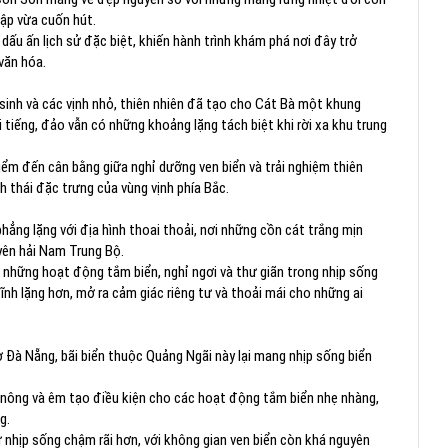
lập vừa cuốn hút.
ấu ấn lịch sử đặc biệt, khiến hành trình khám phá nơi đây trở
văn hóa.
sinh và các vịnh nhỏ, thiên nhiên đã tạo cho Cát Bà một khung
i tiếng, đảo vẫn có những khoảng lặng tách biệt khi rời xa khu trung
iểm đến cân bằng giữa nghỉ dưỡng ven biển và trải nghiệm thiên
h thái đặc trưng của vùng vịnh phía Bắc.
ẳng lặng với địa hình thoai thoải, nơi những cồn cát trắng mịn
yên hải Nam Trung Bộ.
 những hoạt động tắm biển, nghỉ ngơi và thư giãn trong nhịp sống
ĩnh lặng hơn, mở ra cảm giác riêng tư và thoải mái cho những ai
ở Đà Nẵng, bãi biển thuộc Quảng Ngãi này lại mang nhịp sống biển
 nông và êm tạo điều kiện cho các hoạt động tắm biển nhẹ nhàng,
g.
iữ nhịp sống chậm rãi hơn, với không gian ven biển còn khá nguyên