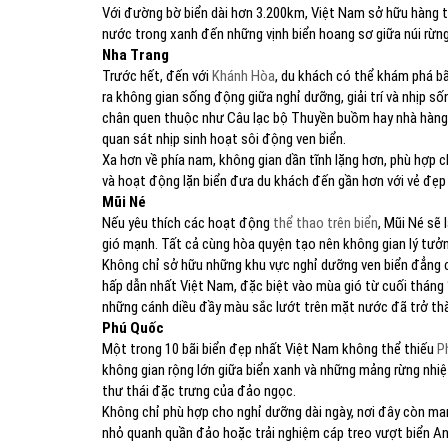
Với đường bờ biển dài hơn 3.200km, Việt Nam sở hữu hàng tr
nước trong xanh đến những vịnh biển hoang sơ giữa núi rừng
Nha Trang
Trước hết, đến với
Khánh Hòa
, du khách có thể khám phá bã
ra không gian sống động giữa nghỉ dưỡng, giải trí và nhịp s
chân quen thuộc như Câu lạc bộ Thuyền buồm hay nhà hàng bi
quan sát nhịp sinh hoạt sôi động ven biển.
Xa hơn về phía nam, không gian dần tĩnh lặng hơn, phù hợp c
và hoạt động lặn biển đưa du khách đến gần hơn với vẻ đẹp
Mũi Né
Nếu yêu thích các hoạt động
thể thao trên biển
, Mũi Né sẽ
gió mạnh. Tất cả cùng hòa quyện tạo nên không gian lý tưở
Không chỉ sở hữu những khu vực nghỉ dưỡng ven biển đẳng 
hấp dẫn nhất Việt Nam, đặc biệt vào mùa gió từ cuối tháng
những cánh diều đầy màu sắc lướt trên mặt nước đã trở thàn
Phú Quốc
Một trong 10 bãi biển đẹp nhất Việt Nam không thể thiếu
P
không gian rộng lớn giữa biển xanh và những mảng rừng nhiệ
thư thái đặc trưng của đảo ngọc.
Không chỉ phù hợp cho nghỉ dưỡng dài ngày, nơi đây còn ma
nhỏ quanh quần đảo hoặc trải nghiệm cáp treo vượt biển An