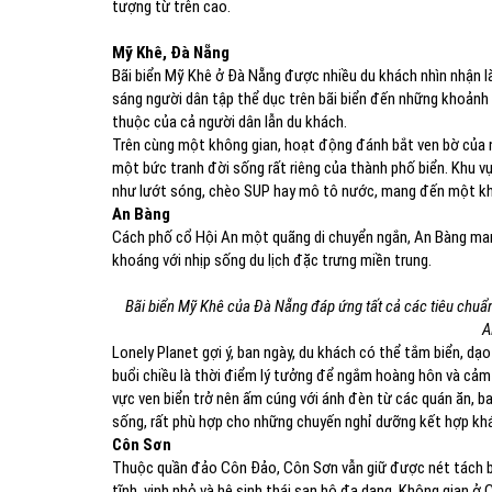
tượng từ trên cao.
Mỹ Khê, Đà Nẵng
Bãi biển Mỹ Khê ở Đà Nẵng được nhiều du khách nhìn nhận là
sáng người dân tập thể dục trên bãi biển đến những khoảnh 
thuộc của cả người dân lẫn du khách.
Trên cùng một không gian, hoạt động đánh bắt ven bờ của ng
một bức tranh đời sống rất riêng của thành phố biển. Khu v
như lướt sóng, chèo SUP hay mô tô nước, mang đến một khô
An Bàng
Cách phố cổ Hội An một quãng di chuyển ngắn, An Bàng ma
khoáng với nhịp sống du lịch đặc trưng miền trung.
Bãi biển Mỹ Khê của Đà Nẵng đáp ứng tất cả các tiêu chuẩn 
A
Lonely Planet gợi ý, ban ngày, du khách có thể tắm biển, dạ
buổi chiều là thời điểm lý tưởng để ngắm hoàng hôn và cảm
vực ven biển trở nên ấm cúng với ánh đèn từ các quán ăn, b
sống, rất phù hợp cho những chuyến nghỉ dưỡng kết hợp kh
Côn Sơn
Thuộc quần đảo Côn Đảo, Côn Sơn vẫn giữ được nét tách biệ
tĩnh, vịnh nhỏ và hệ sinh thái san hô đa dạng. Không gian 