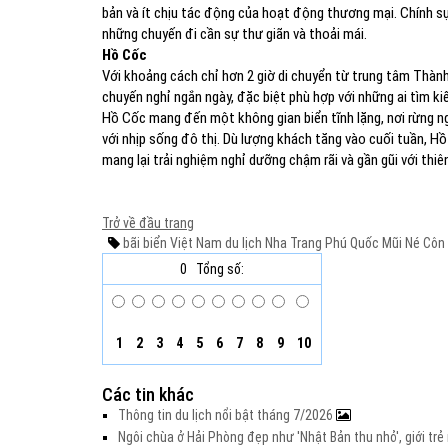
bản và ít chịu tác động của hoạt động thương mại. Chính 
những chuyến đi cần sự thư giãn và thoải mái.
Hồ Cốc
Với khoảng cách chỉ hơn 2 giờ di chuyển từ trung tâm Thàn
chuyến nghỉ ngắn ngày, đặc biệt phù hợp với những ai tìm k
Hồ Cốc mang đến một không gian biển tĩnh lặng, nơi rừng n
với nhịp sống đô thị. Dù lượng khách tăng vào cuối tuần, H
mang lại trải nghiệm nghỉ dưỡng chậm rãi và gần gũi với thiê
Trở về đầu trang
bãi biển
Việt Nam
du lịch
Nha Trang
Phú Quốc
Mũi Né
Côn
0
Tổng số:
1
2
3
4
5
6
7
8
9
10
Các tin khác
Thông tin du lịch nổi bật tháng 7/2026
Ngôi chùa ở Hải Phòng đẹp như 'Nhật Bản thu nhỏ', giới t