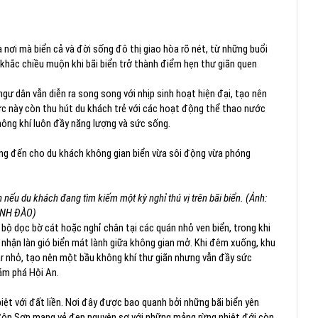
 nơi mà biển cả và đời sống đô thị giao hòa rõ nét, từ những buổi
khắc chiều muộn khi bãi biển trở thành điểm hẹn thư giãn quen
ư dân vẫn diễn ra song song với nhịp sinh hoạt hiện đại, tạo nên
ực này còn thu hút du khách trẻ với các hoạt động thể thao nước
ng khí luôn đầy năng lượng và sức sống.
ng đến cho du khách không gian biển vừa sôi động vừa phóng
nếu du khách đang tìm kiếm một kỳ nghỉ thú vị trên bãi biển. (Ảnh:
NH ĐÀO)
o bộ dọc bờ cát hoặc nghỉ chân tại các quán nhỏ ven biển, trong khi
 nhận làn gió biển mát lành giữa không gian mở. Khi đêm xuống, khu
ar nhỏ, tạo nên một bầu không khí thư giãn nhưng vẫn đầy sức
ám phá Hội An.
t với đất liền. Nơi đây được bao quanh bởi những bãi biển yên
ở Côn Sơn mang vẻ đẹp nguyên sơ với những mảng rừng nhiệt đới còn