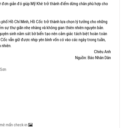
sự đơn giản đó giúp Mỹ Khê trở thành điểm dừng chân phù hợp cho
h phố Hồ Chí Minh, Hồ Cốc trở thành lựa chọn lý tưởng cho những
iếm sự thư giãn nhẹ nhàng và không gian thiên nhiên nguyên bản.
guyên sinh nằm sát bờ biển tạo nên cảm giác tách biệt hoàn toàn
ồ Cốc vẫn giữ được nhịp yên bình vốn có vào các ngày trong tuần,
n nhiên.
Chiêu Anh
Nguồn: Báo Nhân Dân
 Sơn
rẻ mê mẩn check-in