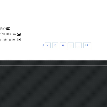
biển?
 tỉnh Đắk Lắk
à thiên nhiên
1
2
3
4
5
...
>>