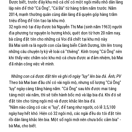
Được biết, trước đây khu mộ cá chỉ có một ngôi miếu nhỏ dân làng
lập nên để thờ "Cá Ông", "Cá Bà" từ hàng trăm năm trước. Năm
2014, mạnh thường quân cùng dân làng đã quyên góp hàng trăm
triệu đồng để tôn tạo lại khu mộ.
32 ngôi mộ tại đây được bà Nguyễn Thị Mai (sinh năm 1963) người
địa phương tự nguyện lo hương khói, quét dọn từ hơn 20 năm nay,
bà cũng đặt tên cho những cá Voi đã chết tại khu mộ này.
Bà Mai sinh ra là người con của làng biển Cảnh Dương, lớn lên trong
những câu chuyện ly kỳ về loài cá "thiêng". Kính trọng "Cá Ông" nên
khi thấy việc chăm sóc khu mộ cá chưa được ai đảm nhiệm, bà Mai
đã nhận công việc về mình.
Những con cá được đặt tên và ghi rõ ngày “lụy” lên bia đá. Ảnh; PV
Theo bà Mai ban đầu chỉ có vài ngôi mộ, nhưng số lượng "Cá Ông"
'lụy" ngày càng tăng hàng năm. "Cá Ông" sau khi được mai táng
táng một vài năm, thì sẽ tiến hành bốc mộ và lập bia đá. Khi đó sẽ
đặt tên cho từng ngôi mộ và được khắc lên bia đá.
"Năm nào cũng có các vị "lụy", để tang như người, có lễ 3,5,100
ngày hay hết khó. Hiện có 32 ngôi mộ, các ngài đều do tôi đặt tên
rồi dân làng khắc lên bia. Một số ngôi mới nên chưa bốc cắm bia" -
bà Mai, cho biết.