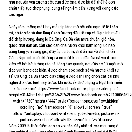
như nguyên vẹn xương cốt của đức ông, đức bà để thế hệ con
cháu tiếp tục thờ phụng, cúng tế nghiêm cẩn, xứng với công đức
các ngài.
Ngày rằm, mồng một hay mỗi dịp làng mở hội cầu ngư, tế lễ thần
cá, chức sắc và dân làng Cảnh Dương đều tề tập về Ngư linh miếu
để thắp hương, dâng lễ Cá Ông, Cá Bà cầu mưa thuận, gió hòa,
quốc thái dân an, cầu cho dân chài vươn khơi bám lộng lúc nào
cũng lặng yên sóng gió, đầy ắp cá tôm, đi đến nơi về đến chốn.
Cách Ngư linh miếu không xa có một khu nghĩa địa cá voi được
kiên cố bởi bờ tường rào bê tông bao quanh, nơi đây có 17 ngôi mộ
đắp vun bằng cát biển, được chăm sóc sạch sẽ và hương khói tử
tế. Cá Ông, cá Bà trước đây cũng được dân làng chôn cất tại khu
nghĩa địa đặc biệt này trước khi rước về thờ phụng ở Ngư linh miếu.
<iframe src="https://www.facebook.com/plugins/video.php?
height=314&href=https%3A%2F%2Fwww.facebook.com%2F100064617
width="720" height="442" style="border:none;overflow:hidden"
scrolling="no" frameborder="0" allowfullscreen="true"
allow="autoplay; clipboard-write; encrypted-media; picture-in-
picture; web-share" allowFullScreen="true"></iframe>
Năm 2009 là thời điểm con cá voi gần đây nhất được mai táng ở