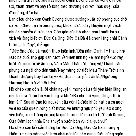
khu nghĩa địa này, sau này người Cảnh Dương gọi cá voi đó là Cá
Cô, thân thiết và bày tỏ lòng tiếc thương đối với “hậu duệ” của
đức ông, đức bà.
Làn điệu chèo cạn Cảnh Dương được xướng xuất từ phong tục thờ
cá voi. Chèo cạn là buông neo, khua nước, đẩy thuyền một cách
nhuần nhuyễn ở trên cạn. Gốc gác của hò chèo cạn thuật lại sự
tích và lòng biết ơn Đức Cá Ông, Đức Cá Bà đã chọn làng chài Cảnh
Dương để “lụy”, để ngự.
“Đức ông đức bà muôn thuở hiển linh/Đến năm Canh Tý thái bình/
Đức bà tuổi thọ gặp dân rước về/Hiển linh hộ kẻ làm nghề/Có rày
lướt được mọi bề ấm no/Năm Mậu Thân đức ông vô/Thành tâm
phụng sự ngài cho dân tình/Nay mừng tứ tiết Mậu Thân/Trời sinh
thánh thượng Duy Tân trị vì/Hà thanh hải yến bốn bề/Ngư ông
thượng thọ trở về cõi tiên”...
Hò chèo cạn còn là lời khấn nguyện, mong cầu trời yên biển lặng, ăn
nên làm ra: “Dân tôi vào lộng ra khơi/Bà cho sở vọng thuận thời
làm ăn”. Sau những lời nguyện cầu còn là điệp khúc hát ca ca ngợi
vẻ đẹp của quê hương đất nước, về những ngư phủ yêu lao động,
yêu biển, xem trùng dương là quê hương, là máu thịt: “Cảnh Dương,
Cửa Cẩm lạch nhà/Ghe thuyền buôn bán vui đà, quá vui”.
Hò chèo cạn lấy cảm hứng từ Đức Cá Ông, Đức Cá Bà, những vị
thần trợ giúp công việc lưới chài nên lúc nào cung điệu cũng ngân