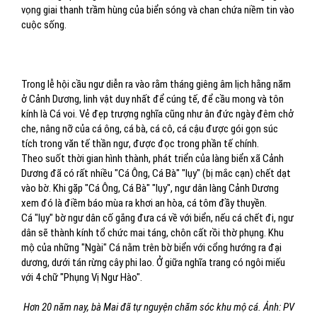
vọng giai thanh trầm hùng của biển sóng và chan chứa niềm tin vào
cuộc sống.
Trong lễ hội cầu ngư diễn ra vào rằm tháng giêng âm lịch hằng năm
ở Cảnh Dương, linh vật duy nhất để cúng tế, để cầu mong và tôn
kính là Cá voi. Vẻ đẹp trượng nghĩa cũng như ân đức ngày đêm chở
che, nâng nỡ của cá ông, cá bà, cá cô, cá cậu được gói gọn súc
tích trong văn tế thần ngư, được đọc trong phần tế chính.
Theo suốt thời gian hình thành, phát triển của làng biển xã Cảnh
Dương đã có rất nhiều "Cá Ông, Cá Bà" "lụy" (bị mắc cạn) chết dạt
vào bờ. Khi gặp "Cá Ông, Cá Bà" "lụy", ngư dân làng Cảnh Dương
xem đó là điềm báo mùa ra khơi an hòa, cá tôm đầy thuyền.
Cá "lụy" bờ ngư dân cố gắng đưa cá về với biển, nếu cá chết đi, ngư
dân sẽ thành kính tổ chức mai táng, chôn cất rồi thờ phụng. Khu
mộ của những "Ngài" Cá nằm trên bờ biển với cổng hướng ra đại
dương, dưới tán rừng cây phi lao. Ở giữa nghĩa trang có ngôi miếu
với 4 chữ "Phụng Vị Ngư Hào".
Hơn 20 năm nay, bà Mai đã tự nguyện chăm sóc khu mộ cá. Ảnh: PV