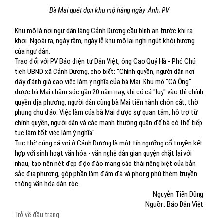
Bà Mai quét dọn khu mộ hàng ngày. Ảnh; PV
Khu mộ là nơi ngư dân làng Cảnh Dương cầu bình an trước khi ra
khơi. Ngoài ra, ngày rằm, ngày lễ khu mộ lại nghi ngút khói hương
của ngư dân.
Trao đổi với PV Báo điện tử Dân Việt, ông Cao Quý Hà - Phó Chủ
tịch UBND xã Cảnh Dương, cho biết: "Chính quyền, người dân nơi
đây đánh giá cao việc làm ý nghĩa của bà Mai. Khu mộ "Cá Ông"
được bà Mai chăm sóc gần 20 năm nay, khi có cá "lụy" vào thì chính
quyền địa phương, người dân cùng bà Mai tiến hành chôn cất, thờ
phụng chu đáo. Việc làm của bà Mai được sự quan tâm, hỗ trợ từ
chính quyền, người dân và các mạnh thường quân để bà có thể tiếp
tục làm tốt việc làm ý nghĩa".
Tục thờ cúng cá voi ở Cảnh Dương là một tín ngưỡng cổ truyền kết
hợp với sinh hoạt văn hóa - văn nghệ dân gian quyện chặt lại với
nhau, tạo nên nét đẹp độc đáo mang sắc thái riêng biệt của bản
sắc địa phương, góp phần làm đậm đà và phong phú thêm truyền
thống văn hóa dân tộc.
Nguyễn Tiến Dũng
Nguồn: Báo Dân Việt
Trở về đầu trang