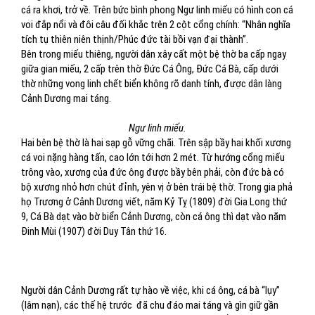
cá ra khơi, trở về. Trên bức bình phong Ngư linh miếu có hình con cá
voi đắp nổi và đôi câu đối khắc trên 2 cột cổng chính: “Nhân nghĩa
tích tụ thiên niên thịnh/Phúc đức tài bồi vạn đại thành”.
Bên trong miếu thiêng, người dân xây cất một bệ thờ ba cấp ngay
giữa gian miếu, 2 cấp trên thờ Đức Cá Ông, Đức Cá Bà, cấp dưới
thờ những vong linh chết biển không rõ danh tính, được dân làng
Cảnh Dương mai táng.
Ngư linh miếu.
Hai bên bệ thờ là hai sạp gỗ vững chãi. Trên sập bầy hai khối xương
cá voi nặng hàng tấn, cao lớn tới hơn 2 mét. Từ hướng cổng miếu
trông vào, xương của đức ông được bầy bên phải, còn đức bà có
bộ xương nhỏ hơn chút đỉnh, yên vị ở bên trái bệ thờ. Trong gia phả
họ Trương ở Cảnh Dương viết, năm Kỷ Tỵ (1809) đời Gia Long thứ
9, Cá Bà dạt vào bờ biển Cảnh Dương, còn cá ông thì dạt vào năm
Đinh Mùi (1907) đời Duy Tân thứ 16.
Người dân Cảnh Dương rất tự hào về việc, khi cá ông, cá bà “lụy”
(lâm nạn), các thế hệ trước
đã chu đáo mai táng và gìn giữ gần