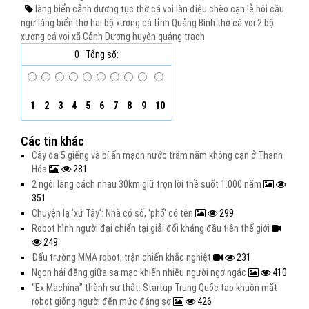
làng biển cảnh dương
tục thờ cá voi
làn điệu chèo cạn
lễ hội cầu
ngư
làng biển thờ hai bộ xương cá
tỉnh Quảng Bình
thờ cá voi
2 bộ
xương cá voi
xã Cảnh Dương
huyện quảng trạch
0
Tổng số:
1
2
3
4
5
6
7
8
9
10
Các tin khác
Cây đa 5 giếng và bí ẩn mạch nước trăm năm không cạn ở Thanh
Hóa
281
2 ngôi làng cách nhau 30km giữ trọn lời thề suốt 1.000 năm
351
Chuyện lạ 'xứ Tây': Nhà có số, 'phố' có tên
299
Robot hình người đại chiến tại giải đối kháng đầu tiên thế giới
249
Đấu trường MMA robot, trận chiến khắc nghiệt
231
Ngọn hải đăng giữa sa mạc khiến nhiều người ngơ ngác
410
“Ex Machina” thành sự thật: Startup Trung Quốc tạo khuôn mặt
robot giống người đến mức đáng sợ
426