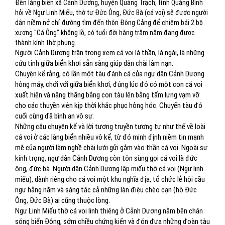
Đến làng biển xã Cảnh Dương, huyện Quảng Trạch, tỉnh Quảng Bình
hỏi về Ngư Linh Miếu, thờ tự Đức Ông, Đức Bà (cá voi) sẽ được người
dân niềm nở chỉ đường tìm đến thôn Đông Cảng để chiêm bái 2 bộ
xương "Cá Ông" khổng lồ, có tuổi đời hàng trăm năm đang được
thành kính thờ phụng.
Người Cảnh Dương trân trọng xem cá voi là thần, là ngài, là những
cứu tinh giữa biển khơi sẵn sàng giúp dân chài lâm nạn.
Chuyện kể rằng, có lần một tàu đánh cá của ngư dân Cảnh Dương
hỏng máy, chới với giữa biển khơi, đúng lúc đó có một con cá voi
xuất hiện và nâng thăng bằng con tàu lên bằng tấm lưng vạm vỡ
cho các thuyền viên kịp thời khắc phục hỏng hóc. Chuyến tàu đó
cuối cùng đã bình an vô sự.
Những câu chuyện kể và lời tương truyền tương tự như thế về loài
cá voi ở các làng biển nhiều vô kể, từ đó minh định niềm tin mạnh
mẽ của người làm nghề chài lưới gửi gắm vào thần cá voi. Ngoài sự
kính trọng, ngư dân Cảnh Dương còn tôn sùng gọi cá voi là đức
ông, đức bà. Người dân Cảnh Dương lập miếu thờ cá voi (Ngư linh
miếu), dành riêng cho cá voi một khu nghĩa địa, tổ chức lễ hội cầu
ngư hằng năm và sáng tác cả những làn điệu chèo cạn (hò Đức
Ông, Đức Bà) ai cũng thuộc lòng.
Ngư Linh Miếu thờ cá voi linh thiêng ở Cảnh Dương nằm bên chân
sóng biển Đông, sớm chiều chứng kiến và đón đưa những đoàn tàu