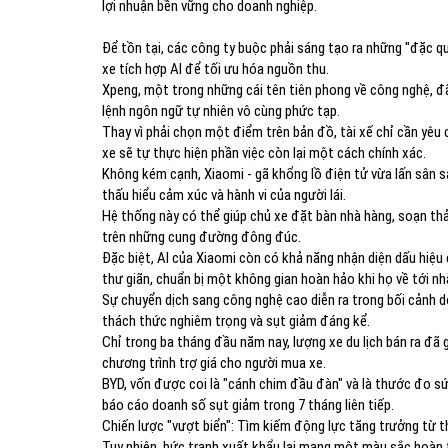
lợi nhuận bền vững cho doanh nghiệp.
Để tồn tại, các công ty buộc phải sáng tạo ra những "đặc q
xe tích hợp AI để tối ưu hóa nguồn thu.
Xpeng, một trong những cái tên tiên phong về công nghệ, đ
lệnh ngôn ngữ tự nhiên vô cùng phức tạp.
Thay vì phải chọn một điểm trên bản đồ, tài xế chỉ cần yêu
xe sẽ tự thực hiện phần việc còn lại một cách chính xác.
Không kém cạnh, Xiaomi - gã khổng lồ điện tử vừa lấn sân s
thấu hiểu cảm xúc và hành vi của người lái.
Hệ thống này có thể giúp chủ xe đặt bàn nhà hàng, soạn th
trên những cung đường đông đúc.
Đặc biệt, AI của Xiaomi còn có khả năng nhận diện dấu hiệu
thư giãn, chuẩn bị một không gian hoàn hảo khi họ về tới nh
Sự chuyển dịch sang công nghệ cao diễn ra trong bối cảnh d
thách thức nghiêm trọng và sụt giảm đáng kể.
Chỉ trong ba tháng đầu năm nay, lượng xe du lịch bán ra đã
chương trình trợ giá cho người mua xe.
BYD, vốn được coi là "cánh chim đầu đàn" và là thước đo s
báo cáo doanh số sụt giảm trong 7 tháng liên tiếp.
Chiến lược "vượt biển": Tìm kiếm động lực tăng trưởng từ t
Tuy nhiên, bức tranh xuất khẩu lại mang một màu sắc hoàn 