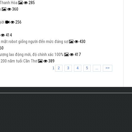
ở Thanh Hóa
285
ăm
360
giới
256
414
n mặt robot giống người đến mức đáng sợ
430
60
lượng lao động mới, độ chính xác 100%
417
nh 200 năm tuổi Cần Thơ
389
1
2
3
4
5
...
>>