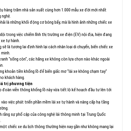
y tụ hàng trăm nhà sản xuất cùng hơn 1.000 mẫu xe đời mới nhất
 nghệ.
phải là những khối động cơ bóng bẩy, mà là hình ảnh những chiếc xe
ội trong việc chiếm lĩnh thị trường xe điện (EV) nội địa, hiện đang
 xe tự hành.
 là tương lai định hình lại cách nhân loại di chuyển, biến chiếc xe
 minh.
tranh "sống còn", các hãng xe không còn lựa chọn nào khác ngoài
án.
ng khoản tiền khổng lồ để biến giấc mơ "lái xe không chạm tay"
cho khách hàng.
iá trị phương tiện
đoàn viễn thông khổng lồ này vừa tiết lộ kế hoạch đầu tư lên tới
vào việc phát triển phần mềm lái xe tự hành và nâng cấp hạ tầng
ường.
h rằng sự phổ cập của công nghệ lái thông minh tại Trung Quốc
.
 một chiếc xe du lịch thông thường hiện nay gần như không mang lại