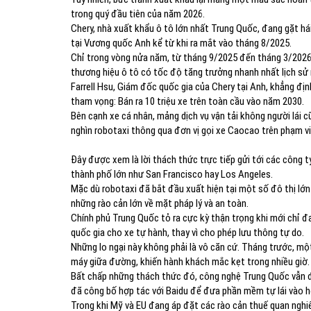
trong quý đầu tiên của năm 2026.
Chery, nhà xuất khẩu ô tô lớn nhất Trung Quốc, đang gặt hái
tại Vương quốc Anh kể từ khi ra mắt vào tháng 8/2025.
Chỉ trong vòng nửa năm, từ tháng 9/2025 đến tháng 3/2026
thương hiệu ô tô có tốc độ tăng trưởng nhanh nhất lịch sử
Farrell Hsu, Giám đốc quốc gia của Chery tại Anh, khẳng đị
tham vọng: Bán ra 10 triệu xe trên toàn cầu vào năm 2030.
Bên cạnh xe cá nhân, mảng dịch vụ vận tải không người lái 
nghìn robotaxi thông qua đơn vị gọi xe Caocao trên phạm vi
Đây được xem là lời thách thức trực tiếp gửi tới các công 
thành phố lớn như San Francisco hay Los Angeles.
Mặc dù robotaxi đã bắt đầu xuất hiện tại một số đô thị lớn
những rào cản lớn về mặt pháp lý và an toàn.
Chính phủ Trung Quốc tỏ ra cực kỳ thận trọng khi mới chỉ 
quốc gia cho xe tự hành, thay vì cho phép lưu thông tự do.
Những lo ngại này không phải là vô căn cứ. Tháng trước, một
máy giữa đường, khiến hành khách mắc kẹt trong nhiều giờ.
Bất chấp những thách thức đó, công nghệ Trung Quốc vẫn đ
đã công bố hợp tác với Baidu để đưa phần mềm tự lái vào 
Trong khi Mỹ và EU đang áp đặt các rào cản thuế quan ngh