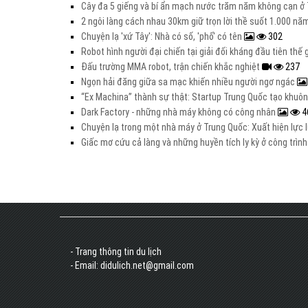
Cây đa 5 giếng và bí ẩn mạch nước trăm năm không cạn 
2 ngôi làng cách nhau 30km giữ trọn lời thề suốt 1.000 n
Chuyện lạ 'xứ Tây': Nhà có số, 'phố' có tên
302
Robot hình người đại chiến tại giải đối kháng đầu tiên thế 
Đấu trường MMA robot, trận chiến khắc nghiệt
237
Ngọn hải đăng giữa sa mạc khiến nhiều người ngơ ngác
“Ex Machina” thành sự thật: Startup Trung Quốc tạo khuô
Dark Factory - những nhà máy không có công nhân
4
Chuyện lạ trong một nhà máy ở Trung Quốc: Xuất hiện lực 
Giấc mơ cứu cả làng và những huyền tích ly kỳ ở công trì
- Trang thông tin du lịch
- Email: didulich.net@gmail.com