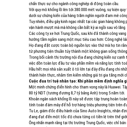
chấn thực sự cho ngành công nghiệp di động toàn cầu.
Với quy mô khổng lồ lên tới 380.000 mét vuông, sự kiện qu
dưới sự chứng kiến của hàng trăm nghìn người đam mê công
Tuy nhiên, điều gây kinh ngạc nhất tại các gian hàng không 
vận hành mượt mà mà không cần bất kỳ ai ngồi sau vô lăng.
Các công ty xe hơi Trung Quốc, sau khi đã thành công vang d
hướng tầm ngắm sang một mục tiêu cao hơn: Công nghệ lái
Họ đang đặt cược toàn bộ nguồn lực vào thứ mà họ tin rằng sẽ
từ phương tiện thuần túy thành một không gian sống thông
Trong bối cảnh thị trường nội địa đang chứng kiến sự cạnh 
việc dồn toàn lực đầu tư vào phần mềm và năng lực tính to
Hầu hết mọi nhà sản xuất ô tô lớn tại đây đều đang chi nhữ
thành hiện thực, nhằm tìm kiếm những giá trị gia tăng mới 
Cuộc đua trí tuệ nhân tạo: Khi phần mềm định nghĩa g
Một minh chứng điển hình cho tham vọng này là Huawei. Tập 
80 tỷ NDT (tương đương 8,7 tỷ bảng Anh) trong 5 năm tới.
Khoản ngân sách khổng lồ này sẽ được tập trung hoàn toàn 
tính toán đám mây để hỗ trợ hàng triệu phương tiện trên đ
Tu Le, giám đốc điều hành của Sino Auto Insights, nhận địn
đang đạt đến một tốc độ chưa từng có tiền lệ trên thế giới
Ông nhấn mạnh rằng tại thị trường Trung Quốc, việc chỉ bán