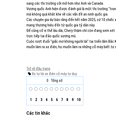
sang các thị trường cởi mở hơn như Anh và Canada.
Vương quốc Anh hiện được đánh giá là một thị trường "trun
mà không quá khắt khe về các vấn đề an ninh quốc gia.
Các chuyên gia dự báo rằng đến hết năm 2025, cứ 10 chiếc x
mang thương hiệu đến từ quốc gia tỷ dân này.
Để củng cố vị thế lâu dài, Chery thậm chí còn đang xem xét
trực tiếp tại đảo quốc sương mù.
Cuộc rượt đuổi "giấc mơ không người lái" tại triển lãm Bắ
muốn làm ra xe điện, họ muốn làm ra những cỗ máy biết tư 
Trở về đầu trang
Xe tự lái
xe điện
cỗ máy tư duy
0
Tổng số:
1
2
3
4
5
6
7
8
9
10
Các tin khác