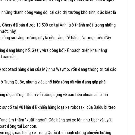
 những thành công vang dội tại các thị trường khó tính, đặc biệt là
, Chery đã bán được 13.500 xe tại Anh, trở thành một trong những
 nước này.
nh rằng sự tăng trưởng này là nền tảng để hãng đạt mục tiêu đầy
cũng đang bùng nổ. Geely vừa công bố kế hoạch triển khai hàng
 toàn cầu.
ty robotaxi hàng đầu của Mỹ như Waymo, vốn đang thống trị tại các
 ở Trung Quốc, nhưng việc phổ biến rộng rãi vẫn đang gặp phải
đang ở giai đoạn tham vấn công cộng về các tiêu chuẩn an toàn
 sự cố tại Vũ Hán đã khiến hàng loạt xe robotaxi của Baidu bị treo
ang âm thầm "xuất ngoại". Các hãng gọi xe lớn như Uber và Lyft
hoạt động tại London.
iêm ngặt, các hãng xe Trung Quốc đã nhanh chóng chuyển hướng