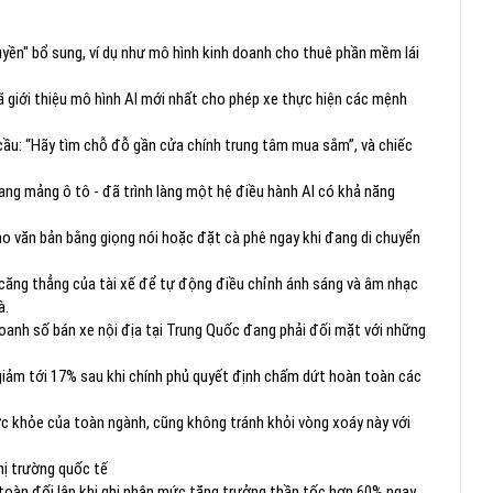
uyền" bổ sung, ví dụ như mô hình kinh doanh cho thuê phần mềm lái
ã giới thiệu mô hình AI mới nhất cho phép xe thực hiện các mệnh
 cầu: “Hãy tìm chỗ đỗ gần cửa chính trung tâm mua sắm”, và chiếc
ang mảng ô tô - đã trình làng một hệ điều hành AI có khả năng
ảo văn bản bằng giọng nói hoặc đặt cà phê ngay khi đang di chuyển
 căng thẳng của tài xế để tự động điều chỉnh ánh sáng và âm nhạc
à.
oanh số bán xe nội địa tại Trung Quốc đang phải đối mặt với những
 giảm tới 17% sau khi chính phủ quyết định chấm dứt hoàn toàn các
ức khỏe của toàn ngành, cũng không tránh khỏi vòng xoáy này với
hị trường quốc tế
toàn đối lập khi ghi nhận mức tăng trưởng thần tốc hơn 60% ngay