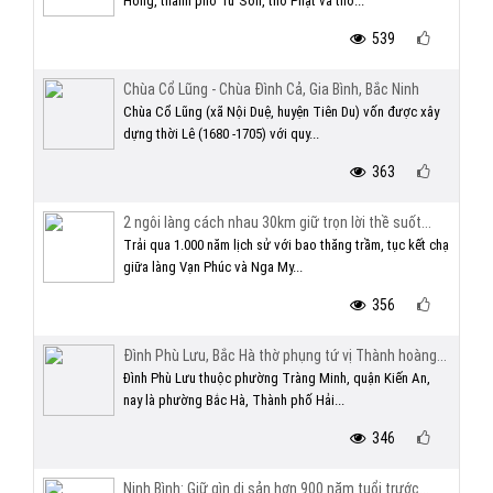
Hồng, thành phố Từ Sơn, thờ Phật và thờ...
539
Chùa Cổ Lũng - Chùa Đình Cả, Gia Bình, Bắc Ninh
Chùa Cổ Lũng (xã Nội Duệ, huyện Tiên Du) vốn được xây
dựng thời Lê (1680 -1705) với quy...
363
2 ngôi làng cách nhau 30km giữ trọn lời thề suốt...
Trải qua 1.000 năm lịch sử với bao thăng trầm, tục kết chạ
giữa làng Vạn Phúc và Nga My...
356
Đình Phù Lưu, Bắc Hà thờ phụng tứ vị Thành hoàng...
Đình Phù Lưu thuộc phường Tràng Minh, quận Kiến An,
nay là phường Bắc Hà, Thành phố Hải...
346
Ninh Bình: Giữ gìn di sản hơn 900 năm tuổi trước...