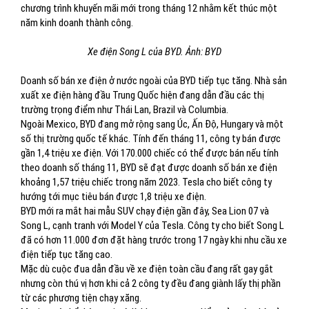
chương trình khuyến mãi mới trong tháng 12 nhằm kết thúc một
năm kinh doanh thành công.
Xe điện Song L của BYD. Ảnh: BYD
Doanh số bán xe điện ở nước ngoài của BYD tiếp tục tăng. Nhà sản
xuất xe điện hàng đầu Trung Quốc hiện đang dẫn đầu các thị
trường trọng điểm như Thái Lan, Brazil và Columbia.
Ngoài Mexico, BYD đang mở rộng sang Úc, Ấn Độ, Hungary và một
số thị trường quốc tế khác. Tính đến tháng 11, công ty bán được
gần 1,4 triệu xe điện. Với 170.000 chiếc có thể được bán nếu tính
theo doanh số tháng 11, BYD sẽ đạt được doanh số bán xe điện
khoảng 1,57 triệu chiếc trong năm 2023. Tesla cho biết công ty
hướng tới mục tiêu bán được 1,8 triệu xe điện.
BYD mới ra mắt hai mẫu SUV chạy điện gần đây, Sea Lion 07 và
Song L, cạnh tranh với Model Y của Tesla. Công ty cho biết Song L
đã có hơn 11.000 đơn đặt hàng trước trong 17 ngày khi nhu cầu xe
điện tiếp tục tăng cao.
Mặc dù cuộc đua dẫn đầu về xe điện toàn cầu đang rất gay gắt
nhưng còn thú vị hơn khi cả 2 công ty đều đang giành lấy thị phần
từ các phương tiện chạy xăng.