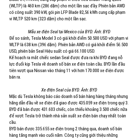
(WLTP) là 460 km (286 dặm) cho một lần sạc đầy. Phiên bản AWD
có công suất 390 kW, gói pin LFP Blade 82,56 kWh cung cấp phạm
vi WLTP 520 km (323 dặm) cho một lần sạc.
Mẫu xe điện Seal tại Mexico của BYD. Ảnh: BYD
Để so sánh, Tesla Model 3 có giá khởi điểm 50.500 USD với phạm vi
WLTP là 638 km (396 dặm). Phiên bản AWD có giá khởi điểm 56.500
USD, phiên bản Seal Hiệu suất có giá 66.100 USD.
Kế hoạch ra mắt chiếc sedan Seal được đưa ra khi BYD đang nỗ
lực đuổi kịp Tesla về doanh số bán xe điện toàn cầu. BYD lần đầu
tiên vượt qua Nissan vào tháng 11 với hơn 170.000 xe điện được
bán ra.
Xe đtện Seal của BYD. Ảnh: BYD
Mặc dù Tesla không báo cáo doanh số bán hàng hàng tháng nhưng
hãng dẫn đầu về xe điện đã giao được 435.059 xe điện trong quý 3.
BYD đã bán được 431.603 chiếc, còn thiếu khoảng 3.500 chiếc nữa
để vượt Tesla trở thành nhà sản xuất xe điện bán chạy nhất toàn
cầu.
BYD bán được 335.655 xe điện trong 2 tháng qua, doanh số bán
hàng tăng mạnh vào cuối năm. Công ty cũng giới thiệu những