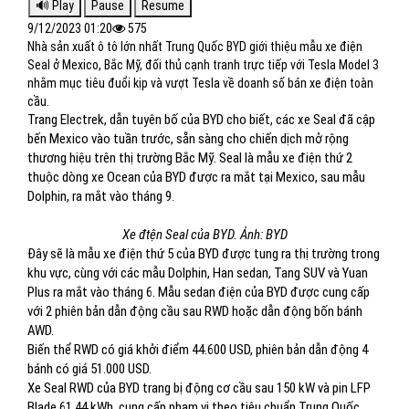
9/12/2023 01:20
575
Nhà sản xuất ô tô lớn nhất Trung Quốc BYD giới thiệu mẫu xe điện
Seal ở Mexico, Bắc Mỹ, đối thủ cạnh tranh trực tiếp với Tesla Model 3
nhằm mục tiêu đuổi kịp và vượt Tesla về doanh số bán xe điện toàn
cầu.
Trang Electrek, dẫn tuyên bố của BYD cho biết, các xe Seal đã cập
bến Mexico vào tuần trước, sẵn sàng cho chiến dịch mở rộng
thương hiệu trên thị trường Bắc Mỹ. Seal là mẫu xe điện thứ 2
thuộc dòng xe Ocean của BYD được ra mắt tại Mexico, sau mẫu
Dolphin, ra mắt vào tháng 9.
Xe đtện Seal của BYD. Ảnh: BYD
Đây sẽ là mẫu xe điện thứ 5 của BYD được tung ra thị trường trong
khu vực, cùng với các mẫu Dolphin, Han sedan, Tang SUV và Yuan
Plus ra mắt vào tháng 6. Mẫu sedan điện của BYD được cung cấp
với 2 phiên bản dẫn động cầu sau RWD hoặc dẫn động bốn bánh
AWD.
Biến thể RWD có giá khởi điểm 44.600 USD, phiên bản dẫn động 4
bánh có giá 51.000 USD.
Xe Seal RWD của BYD trang bị động cơ cầu sau 150 kW và pin LFP
Blade 61,44 kWh, cung cấp phạm vi theo tiêu chuẩn Trung Quốc