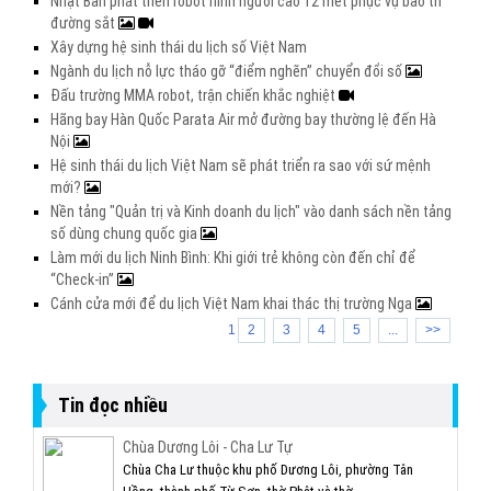
Nhật Bản phát triển robot hình người cao 12 mét phục vụ bảo trì
đường sắt
Xây dựng hệ sinh thái du lịch số Việt Nam
Ngành du lịch nỗ lực tháo gỡ “điểm nghẽn” chuyển đổi số
Đấu trường MMA robot, trận chiến khắc nghiệt
Hãng bay Hàn Quốc Parata Air mở đường bay thường lệ đến Hà
Nội
Hệ sinh thái du lịch Việt Nam sẽ phát triển ra sao với sứ mệnh
mới?
Nền tảng "Quản trị và Kinh doanh du lịch" vào danh sách nền tảng
số dùng chung quốc gia
Làm mới du lịch Ninh Bình: Khi giới trẻ không còn đến chỉ để
“Check-in”
Cánh cửa mới để du lịch Việt Nam khai thác thị trường Nga
1
2
3
4
5
...
>>
Tin đọc nhiều
Chùa Dương Lôi - Cha Lư Tự
Chùa Cha Lư thuộc khu phố Dương Lôi, phường Tân