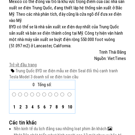
Mexico có thể đóng vai trò là khu vực trọng điểm của các nhà sản
xuất xe điện Trung Quốc, đang thiết lập hệ thống sản xuất ở Bắc
Mỹ. Theo các nhà phân tích, đây cũng là cửa ngõ để đưa xe điện
vào Mỹ.
BYD có thể se là nhà sản xuất xe điện duy nhất của Trung Quốc
sản xuất và bán xe điện thành công tại Mỹ. Công ty hiện vận hành
một nhà máy sản xuất xe buýt điện rộng 550.000 foot vuông
(51.097 m2) ở Lancaster, California.
Trịnh Thái Bằng
Nguồn: VietTimes
Trở về đầu trang
Trung Quốc
BYD
xe điện
mẫu xe điện
Seal
đối thủ cạnh tranh
Tesla Model 3
doanh số xe điện
toàn cầu
0
Tổng số:
1
2
3
4
5
6
7
8
9
10
Các tin khác
Nền kinh tế du lịch đằng sau những loạt phim ăn khách