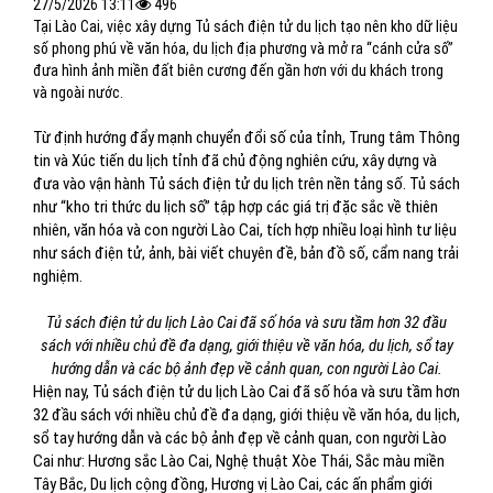
27/5/2026 13:11
496
Tại Lào Cai, việc xây dựng Tủ sách điện tử du lịch tạo nên kho dữ liệu
số phong phú về văn hóa, du lịch địa phương và mở ra “cánh cửa số”
đưa hình ảnh miền đất biên cương đến gần hơn với du khách trong
và ngoài nước.
Từ định hướng đẩy mạnh chuyển đổi số của tỉnh, Trung tâm Thông
tin và Xúc tiến du lịch tỉnh đã chủ động nghiên cứu, xây dựng và
đưa vào vận hành Tủ sách điện tử du lịch trên nền tảng số. Tủ sách
như “kho tri thức du lịch số” tập hợp các giá trị đặc sắc về thiên
nhiên, văn hóa và con người Lào Cai, tích hợp nhiều loại hình tư liệu
như sách điện tử, ảnh, bài viết chuyên đề, bản đồ số, cẩm nang trải
nghiệm.
Tủ sách điện tử du lịch Lào Cai đã số hóa và sưu tầm hơn 32 đầu
sách với nhiều chủ đề đa dạng, giới thiệu về văn hóa, du lịch, sổ tay
hướng dẫn và các bộ ảnh đẹp về cảnh quan, con người Lào Cai.
Hiện nay, Tủ sách điện tử du lịch Lào Cai đã số hóa và sưu tầm hơn
32 đầu sách với nhiều chủ đề đa dạng, giới thiệu về văn hóa, du lịch,
sổ tay hướng dẫn và các bộ ảnh đẹp về cảnh quan, con người Lào
Cai như: Hương sắc Lào Cai, Nghệ thuật Xòe Thái, Sắc màu miền
Tây Bắc, Du lịch cộng đồng, Hương vị Lào Cai, các ấn phẩm giới