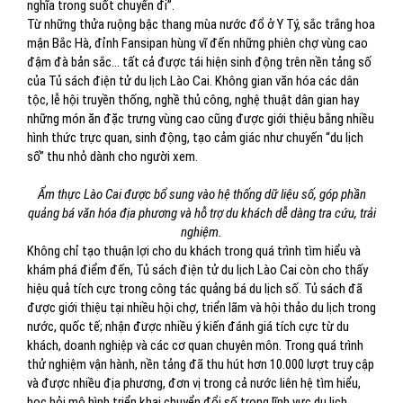
nghĩa trong suốt chuyến đi”.
Từ những thửa ruộng bậc thang mùa nước đổ ở Y Tý, sắc trắng hoa
mận Bắc Hà, đỉnh Fansipan hùng vĩ đến những phiên chợ vùng cao
đậm đà bản sắc… tất cả được tái hiện sinh động trên nền tảng số
của Tủ sách điện tử du lịch Lào Cai. Không gian văn hóa các dân
tộc, lễ hội truyền thống, nghề thủ công, nghệ thuật dân gian hay
những món ăn đặc trưng vùng cao cũng được giới thiệu bằng nhiều
hình thức trực quan, sinh động, tạo cảm giác như chuyến “du lịch
số” thu nhỏ dành cho người xem.
Ẩm thực Lào Cai được bổ sung vào hệ thống dữ liệu số, góp phần
quảng bá văn hóa địa phương và hỗ trợ du khách dễ dàng tra cứu, trải
nghiệm.
Không chỉ tạo thuận lợi cho du khách trong quá trình tìm hiểu và
khám phá điểm đến, Tủ sách điện tử du lịch Lào Cai còn cho thấy
hiệu quả tích cực trong công tác quảng bá du lịch số. Tủ sách đã
được giới thiệu tại nhiều hội chợ, triển lãm và hội thảo du lịch trong
nước, quốc tế; nhận được nhiều ý kiến đánh giá tích cực từ du
khách, doanh nghiệp và các cơ quan chuyên môn. Trong quá trình
thử nghiệm vận hành, nền tảng đã thu hút hơn 10.000 lượt truy cập
và được nhiều địa phương, đơn vị trong cả nước liên hệ tìm hiểu,
học hỏi mô hình triển khai chuyển đổi số trong lĩnh vực du lịch.