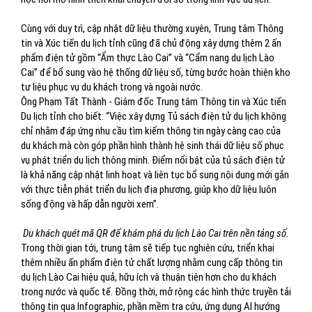
Cùng với duy trì, cập nhật dữ liệu thường xuyên, Trung tâm Thông
tin và Xúc tiến du lịch tỉnh cũng đã chủ động xây dựng thêm 2 ấn
phẩm điện tử gồm “Ẩm thực Lào Cai” và “Cẩm nang du lịch Lào
Cai” để bổ sung vào hệ thống dữ liệu số, từng bước hoàn thiện kho
tư liệu phục vụ du khách trong và ngoài nước.
Ông Phạm Tất Thành - Giám đốc Trung tâm Thông tin và Xúc tiến
Du lịch tỉnh cho biết: “Việc xây dựng Tủ sách điện tử du lịch không
chỉ nhằm đáp ứng nhu cầu tìm kiếm thông tin ngày càng cao của
du khách mà còn góp phần hình thành hệ sinh thái dữ liệu số phục
vụ phát triển du lịch thông minh. Điểm nổi bật của tủ sách điện tử
là khả năng cập nhật linh hoạt và liên tục bổ sung nội dung mới gắn
với thực tiễn phát triển du lịch địa phương, giúp kho dữ liệu luôn
sống động và hấp dẫn người xem”.
Du khách quét mã QR để khám phá du lịch Lào Cai trên nền tảng số.
Trong thời gian tới, trung tâm sẽ tiếp tục nghiên cứu, triển khai
thêm nhiều ấn phẩm điện tử chất lượng nhằm cung cấp thông tin
du lịch Lào Cai hiệu quả, hữu ích và thuận tiện hơn cho du khách
trong nước và quốc tế. Đồng thời, mở rộng các hình thức truyền tải
thông tin qua Infographic, phần mềm tra cứu, ứng dụng AI hướng