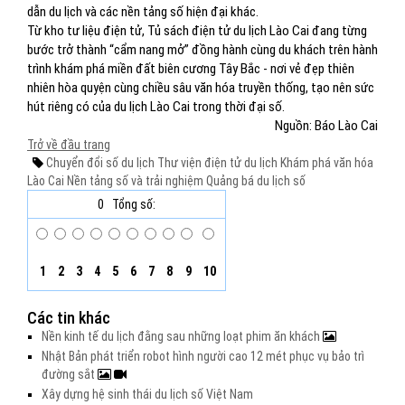
dẫn du lịch và các nền tảng số hiện đại khác.
Từ kho tư liệu điện tử, Tủ sách điện tử du lịch Lào Cai đang từng
bước trở thành “cẩm nang mở” đồng hành cùng du khách trên hành
trình khám phá miền đất biên cương Tây Bắc - nơi vẻ đẹp thiên
nhiên hòa quyện cùng chiều sâu văn hóa truyền thống, tạo nên sức
hút riêng có của du lịch Lào Cai trong thời đại số.
Nguồn: Báo Lào Cai
Trở về đầu trang
Chuyển đổi số du lịch
Thư viện điện tử du lịch
Khám phá văn hóa
Lào Cai
Nền tảng số và trải nghiệm
Quảng bá du lịch số
0
Tổng số:
1
2
3
4
5
6
7
8
9
10
Các tin khác
Nền kinh tế du lịch đằng sau những loạt phim ăn khách
Nhật Bản phát triển robot hình người cao 12 mét phục vụ bảo trì
đường sắt
Xây dựng hệ sinh thái du lịch số Việt Nam