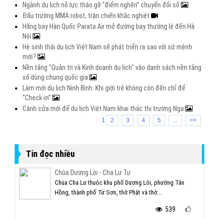
Ngành du lịch nỗ lực tháo gỡ “điểm nghẽn” chuyển đổi số
Đấu trường MMA robot, trận chiến khắc nghiệt
Hãng bay Hàn Quốc Parata Air mở đường bay thường lệ đến Hà
Nội
Hệ sinh thái du lịch Việt Nam sẽ phát triển ra sao với sứ mệnh
mới?
Nền tảng "Quản trị và Kinh doanh du lịch" vào danh sách nền tảng
số dùng chung quốc gia
Làm mới du lịch Ninh Bình: Khi giới trẻ không còn đến chỉ để
“Check-in”
Cánh cửa mới để du lịch Việt Nam khai thác thị trường Nga
1
2
3
4
5
...
>>
Tin đọc nhiều
Chùa Dương Lôi - Cha Lư Tự
Chùa Cha Lư thuộc khu phố Dương Lôi, phường Tân
Hồng, thành phố Từ Sơn, thờ Phật và thờ...
539