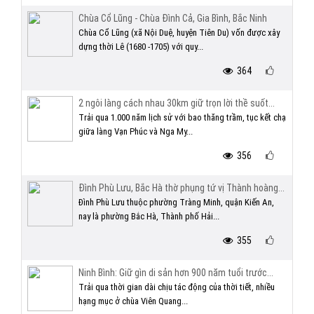
Chùa Cổ Lũng - Chùa Đình Cả, Gia Bình, Bắc Ninh
Chùa Cổ Lũng (xã Nội Duệ, huyện Tiên Du) vốn được xây
dựng thời Lê (1680 -1705) với quy...
364
2 ngôi làng cách nhau 30km giữ trọn lời thề suốt...
Trải qua 1.000 năm lịch sử với bao thăng trầm, tục kết chạ
giữa làng Vạn Phúc và Nga My...
356
Đình Phù Lưu, Bắc Hà thờ phụng tứ vị Thành hoàng...
Đình Phù Lưu thuộc phường Tràng Minh, quận Kiến An,
nay là phường Bắc Hà, Thành phố Hải...
355
Ninh Bình: Giữ gìn di sản hơn 900 năm tuổi trước...
Trải qua thời gian dài chịu tác động của thời tiết, nhiều
hạng mục ở chùa Viên Quang...