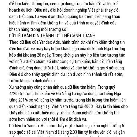
để tìm kiếm thông tin, xem nội dung, tra cứu bản đồ và lên kế
hoạch du lịch. Điều này đòi hỏi doanh nghiệp Việt phải thay đổi
cách tiếp cận, từ việc đơn thuần quảng bá điểm đến sang thấu
hiểu hành vi tìm kiếm thông tin và quá trình ra quyết định của
khách hàng trong môi trường số.
DỮ LIỆU BẢN ĐỊA THÀNH LỢI THẾ CẠNH TRANH
Theo dữ liệu của Yandex Ads, hành trình từ khi tìm kiếm thông tin
đến lúc đặt vé máy bay hoặc khách sạn của du khách Nga thường
kéo dài khoảng 28 ngày. Trong thời gian này, họ liên tục tương tác
với nhiều điểm chạm số như công cụ tìm kiếm, bản đồ, nền tảng
đánh giá, ứng dụng thời tiết, video và các hệ thống gợi ý nội dung.
Điều đó cho thấy quyết định du lịch được hình thành từ rất sớm,
trước khi giao dịch diễn ra.
Xu hướng này cũng phản ánh qua dữ liệu tìm kiếm. Trong quý
4/2025, lượng tìm kiếm về Đà Nẵng từ người dùng nói tiếng Nga
tăng 201% so với cùng kỳ năm trước, trong khi lượng tìm kiếm liên
quan đến khách sạn tại Việt Nam tăng tới 400%. Đây là tín hiệu cho
thấy nhu cầu xuất hiện ngay từ giai đoạn nghiên cứu thông tin,
sớm hơn nhiều so với thời điểm đặt dịch vụ.
Dữ liệu từ Yandex Ads cho thấy một khách sạn, khu nghỉ dưỡng 5
sao quốc tế tại Việt Nam đã tăng 2,33 lần tỷ lệ chuyển đổi và gần