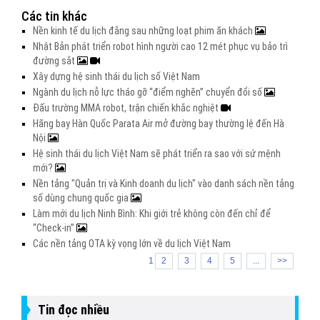
Các tin khác
Nền kinh tế du lịch đằng sau những loạt phim ăn khách
Nhật Bản phát triển robot hình người cao 12 mét phục vụ bảo trì
đường sắt
Xây dựng hệ sinh thái du lịch số Việt Nam
Ngành du lịch nỗ lực tháo gỡ “điểm nghẽn” chuyển đổi số
Đấu trường MMA robot, trận chiến khắc nghiệt
Hãng bay Hàn Quốc Parata Air mở đường bay thường lệ đến Hà
Nội
Hệ sinh thái du lịch Việt Nam sẽ phát triển ra sao với sứ mệnh
mới?
Nền tảng "Quản trị và Kinh doanh du lịch" vào danh sách nền tảng
số dùng chung quốc gia
Làm mới du lịch Ninh Bình: Khi giới trẻ không còn đến chỉ để
“Check-in”
Các nền tảng OTA kỳ vọng lớn về du lịch Việt Nam
1
2
3
4
5
...
>>
Tin đọc nhiều