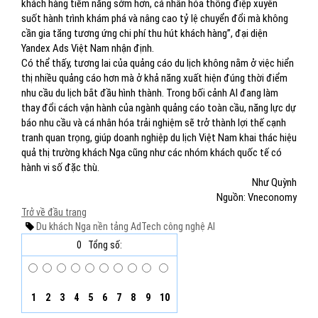
khách hàng tiềm năng sớm hơn, cá nhân hóa thông điệp xuyên
suốt hành trình khám phá và nâng cao tỷ lệ chuyển đổi mà không
cần gia tăng tương ứng chi phí thu hút khách hàng”, đại diện
Yandex Ads Việt Nam nhận định.
Có thể thấy, tương lai của quảng cáo du lịch không nằm ở việc hiển
thị nhiều quảng cáo hơn mà ở khả năng xuất hiện đúng thời điểm
nhu cầu du lịch bắt đầu hình thành. Trong bối cảnh AI đang làm
thay đổi cách vận hành của ngành quảng cáo toàn cầu, năng lực dự
báo nhu cầu và cá nhân hóa trải nghiệm sẽ trở thành lợi thế cạnh
tranh quan trọng, giúp doanh nghiệp du lịch Việt Nam khai thác hiệu
quả thị trường khách Nga cũng như các nhóm khách quốc tế có
hành vi số đặc thù.
Như Quỳnh
Nguồn: Vneconomy
Trở về đầu trang
Du khách Nga
nền tảng AdTech
công nghệ AI
0
Tổng số:
1
2
3
4
5
6
7
8
9
10