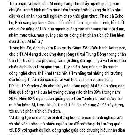
Trên phạm vi toàn cầu, AI cũng đang thúc đẩy ngành quảng cáo
chuyển từ mô hình nhắm mục tiêu truyền thống sang dự báo nhu
cầu và cá nhân hóa trải nghiệm theo thời gian thực. Theo bà Echo
Lu, Nhà sáng lập kiêm Giám đốc điều hành Tigerobo Tech, hầu hết
các chức năng cốt lõi của ngành quảng cáo như sáng tạo nội dung,
nhắm mục tiêu, mua quảng cáo tự động đến phân tích dữ liệu hiện
đều được AI hỗ trợ.
Trong khi đó, ông Hazem Karkoutly, Giám đốc điều hành Adbreeze,
cho biết AI đang được ứng dụng rộng rãi tại Trung Đông trong phân
tích thị trường địa phương, tạo nội dung đa ngôn ngữ và tối ưu hóa
chiến dịch theo thời gian thực. Tuy nhiên, ông cũng nhấn mạnh
công nghệ chưa thể khai thác hết tiềm năng tại những thị trường
đòi hỏi sự thấu hiểu sâu sắc về văn hóa và hành vi tiêu dùng.
Dữ liệu từ Yandex Ads cho thấy các công nghệ AI đã giúp nâng cao
hiệu quả tổng thể của hệ thống quảng cáo thêm 38% trong năm
2025. Hiện 82% ngân sách quảng cáo trên Yandex Direct được tối
ưu hóa bằng AI, trong khi 90% nhà tiếp thị sử dụng AI để xây dựng,
tối ưu và phân tích chiến dịch.
“AI đang tạo ra sân chơi bình đẳng hơn cho các doanh nghiệp vừa
và nhỏ vốn không có nhiều nguồn lực để mở rộng thị trường quốc
tế. Đối với ngành du lịch, công nghệ giúp các thương hiệu nhận diện