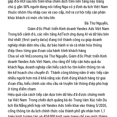
gấp đôi ROI sau khi triển khai chiến dịch trên nền tảng này. Đáng
chú ý, gần 50% người dùng nói tiếng Nga có ý định du lịch Việt Nam
thuộc nhóm thu nhập cao và cao cấp, mở ra cơ hội tiếp cận phân
khúc khách có mức chi tiêu lớn.
Bà Thư Nguyễn,
Giám đốc Phát triển Kinh doanh Yandex Ads Việt Nam
Trong bối cảnh đó, các nền tảng AdTech ứng dụng AI và dữ liệu bên
thứ nhất (first-party data) đang trở thành công cụ giúp doanh
nghiệp nhận diện nhu cầu, dự báo hành vi và cá nhân hóa thông
điệp theo từng giai đoạn của hành trình khách hàng.
Chia sẻ với VnEconomy, bà Thư Nguyễn, Giám đốc Phát triển Kinh
doanh Yandex Ads Việt Nam, cho rằng để tiếp cận hiệu quả du
khách Nga, doanh nghiệp cần hiểu cách họ tìm kiếm thông tin và
lên kế hoạch cho chuyến đi. Thành công không nằm ở việc tiếp cận
nhiều người hơn mà ở khả năng xác định đúng khách hàng từ giai
đoạn đầu, hiểu chính xác nhu cầu và truyền tải thông điệp phù hợp
ở từng điểm chạm.
Hiệu quả của cách tiếp cận dựa trên dữ liệu đã được chứng minh
tại Việt Nam. Trong chiến dịch quảng bá do Trung tâm Xúc tiến Du
lịch Đà Nẵng phối hợp với Yandex Ads triển khai vào tháng 5/2026,
cổng thông tin du lịch chính thức của thành phố ghi nhận hơn 1,1
triệu lượt tương tác và 424.000 lượt xem trang chỉ sau một tháng.