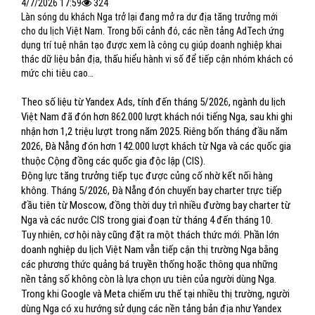
4/7/2026 17:59
324
Làn sóng du khách Nga trở lại đang mở ra dư địa tăng trưởng mới
cho du lịch Việt Nam. Trong bối cảnh đó, các nền tảng AdTech ứng
dụng trí tuệ nhân tạo được xem là công cụ giúp doanh nghiệp khai
thác dữ liệu bản địa, thấu hiểu hành vi số để tiếp cận nhóm khách có
mức chi tiêu cao…
Theo số liệu từ Yandex Ads, tính đến tháng 5/2026, ngành du lịch
Việt Nam đã đón hơn 862.000 lượt khách nói tiếng Nga, sau khi ghi
nhận hơn 1,2 triệu lượt trong năm 2025. Riêng bốn tháng đầu năm
2026, Đà Nẵng đón hơn 142.000 lượt khách từ Nga và các quốc gia
thuộc Cộng đồng các quốc gia độc lập (CIS).
Động lực tăng trưởng tiếp tục được củng cố nhờ kết nối hàng
không. Tháng 5/2026, Đà Nẵng đón chuyến bay charter trực tiếp
đầu tiên từ Moscow, đồng thời duy trì nhiều đường bay charter từ
Nga và các nước CIS trong giai đoạn từ tháng 4 đến tháng 10.
Tuy nhiên, cơ hội này cũng đặt ra một thách thức mới. Phần lớn
doanh nghiệp du lịch Việt Nam vẫn tiếp cận thị trường Nga bằng
các phương thức quảng bá truyền thống hoặc thông qua những
nền tảng số không còn là lựa chọn ưu tiên của người dùng Nga.
Trong khi Google và Meta chiếm ưu thế tại nhiều thị trường, người
dùng Nga có xu hướng sử dụng các nền tảng bản địa như Yandex