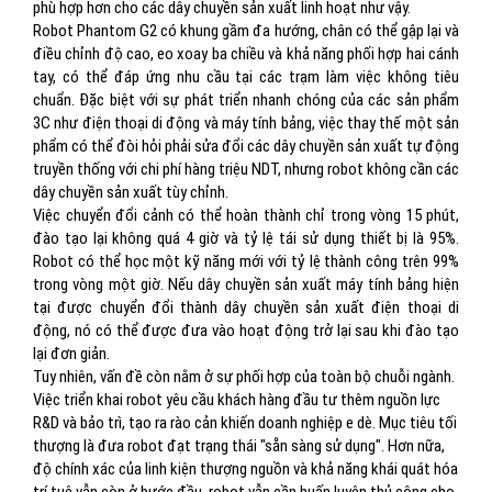
phù hợp hơn cho các dây chuyền sản xuất linh hoạt như vậy.
Robot Phantom G2 có khung gầm đa hướng, chân có thể gập lại và
điều chỉnh độ cao, eo xoay ba chiều và khả năng phối hợp hai cánh
tay, có thể đáp ứng nhu cầu tại các trạm làm việc không tiêu
chuẩn. Đặc biệt với sự phát triển nhanh chóng của các sản phẩm
3C như điện thoại di động và máy tính bảng, việc thay thế một sản
phẩm có thể đòi hỏi phải sửa đổi các dây chuyền sản xuất tự động
truyền thống với chi phí hàng triệu NDT, nhưng robot không cần các
dây chuyền sản xuất tùy chỉnh.
Việc chuyển đổi cảnh có thể hoàn thành chỉ trong vòng 15 phút,
đào tạo lại không quá 4 giờ và tỷ lệ tái sử dụng thiết bị là 95%.
Robot có thể học một kỹ năng mới với tỷ lệ thành công trên 99%
trong vòng một giờ. Nếu dây chuyền sản xuất máy tính bảng hiện
tại được chuyển đổi thành dây chuyền sản xuất điện thoại di
động, nó có thể được đưa vào hoạt động trở lại sau khi đào tạo
lại đơn giản.
Tuy nhiên, vấn đề còn nằm ở sự phối hợp của toàn bộ chuỗi ngành.
Việc triển khai robot yêu cầu khách hàng đầu tư thêm nguồn lực
R&D và bảo trì, tạo ra rào cản khiến doanh nghiệp e dè. Mục tiêu tối
thượng là đưa robot đạt trạng thái "sẵn sàng sử dụng". Hơn nữa,
độ chính xác của linh kiện thượng nguồn và khả năng khái quát hóa