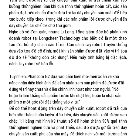
Tấm thử được lấy từ dây chuyền sản xuất và đặt chính xác vào
buồng thử nghiệm. Sau khi quá trình thử nghiệm hoàn tất, các sản
phẩm đạt tiêu chuẩn được đưa trở lại dây chuyền sản xuất để tiếp
tục bước tiếp theo, trong khi các sản phẩm lỗi được chuyển đến
dây chuyền tái chế để chờ thu gom.
Nghe có vẻ đơn giản, nhưng Li Long, tổng giám đốc bộ phận kinh
doanh robot tại Longcheer Technology, cho biết đó là một thao
tác đòi hỏi độ chính xác tỉ mỉ. Các cánh tay robot truyền thống
dựa vào tọa độ cố định; một khi sản phẩm được đặt vào vị trí, tọa
độ đó sẽ "không còn tác dụng". Nếu máy tính bảng bị đặt lệch,
cánh tay robot sẽ báo lỗi.
Tuy nhiên, Phantom G2 dựa vào cảm biến mô-men xoắn và khả
năng nhận diện hình ảnh để cảm nhận xem sản phẩm đã được đặt
đúng vị trí hay chưa và điều chỉnh linh hoạt như con người. "Nó
hoặc là làm thẳng sản phẩm trước khi nhặt lên, hoặc là nhặt sản
phẩm ở một góc rồi đặt thẳng vào vị trí."
Để có thể hoạt động trên dây chuyền sản xuất, robot đã trải qua
hơn bốn tháng huấn luyện: đầu tiên, dây chuyền sản xuất được sao
chép 1:1 bằng mô hình kỹ thuật số để hoàn thành 90% quá trình
thử nghiệm nghiên cứu và phát triển, sau đó được gỡ lỗi trên dây
chuyền sản xuất phụ của nhà máy để thích nghi với môi trường ánh