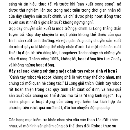
sáng và tín hiệu thực tế, và trước khi "sản xuất song song", nó
được thử nghiệm liên tục trong một tuần trong thời gian nhàn rỗi
của dây chuyền sản xuất chính, và chỉ được phép hoạt động trực
tuyến sau ít nhất 8 giờ sản xuất không ngừng nghỉ.
Gộp dây chuyền sản xuất là một trở ngại chính. Li Long thẳng thắn
tuyên bố: Gộp dây chuyền là một phần không thể thiếu của quá
trình sản xuất bình thường, và việc gián đoạn dây chuyền sản xuất
do robot gây ra là không thể chấp nhận được. Là một nhà sản xuất
thiết bị điện tử tiêu dùng lớn, Longcheer Technology có những yêu
cầu rõ ràng: Thành công 100%, không lỗi, hoạt động liên tục 7 ngày
và không ngừng hoạt động.
Vậy tại sao không sử dụng một cánh tay robot tinh vi hơn?
"Cánh tay robot và robot không phải là vật thay thế cho nhau, mà
chúng có mối quan hệ cộng tác," Li Long giải thích. Cánh tay robot
rất hoàn thiện trong các quy trình sản xuất cố định, và hiệu quả
sản xuất của chúng có thể được mô tả là "đáng kinh ngạc". Tuy
nhiên, phạm vi hoạt động của công việc kiểm tra tích hợp đa
phương tiện vượt quá mười mét, đòi hỏi chuyển động qua lại.
Các hạng mục kiểm tra khác nhau yêu cầu các thao tác đặt khác
nhau, và mô hình sản phẩm cũng có thể thay đổi. Robot thực sự