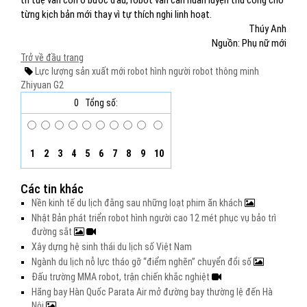
trí tuệ vẫn còn ở bước đầu, robot vẫn cần huấn luyện thủ công cho
từng kịch bản mới thay vì tự thích nghi linh hoạt.
Thúy Anh
Nguồn: Phụ nữ mới
Trở về đầu trang
Lực lượng sản xuất mới
robot hình người
robot thông minh
Zhiyuan G2
0
Tổng số:
1
2
3
4
5
6
7
8
9
10
Các tin khác
Nền kinh tế du lịch đằng sau những loạt phim ăn khách
Nhật Bản phát triển robot hình người cao 12 mét phục vụ bảo trì
đường sắt
Xây dựng hệ sinh thái du lịch số Việt Nam
Ngành du lịch nỗ lực tháo gỡ “điểm nghẽn” chuyển đổi số
Đấu trường MMA robot, trận chiến khắc nghiệt
Hãng bay Hàn Quốc Parata Air mở đường bay thường lệ đến Hà
Nội