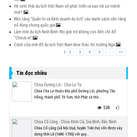
Hệ sinh thái du lịch Việt Nam sẽ phát triển ra sao với sứ mệnh
mới?
Nền tảng "Quản trị và Kinh doanh du lịch" vào danh sách nền tảng
số dùng chung quốc gia
Làm mới du lịch Ninh Bình: Khi giới trẻ không còn đến chỉ để
“Check-in”
Cánh cửa mới để du lịch Việt Nam khai thác thị trường Nga
1
2
3
4
5
...
>>
Tin đọc nhiều
Chùa Dương Lôi - Cha Lư Tự
Chùa Cha Lư thuộc khu phố Dương Lôi, phường Tân
Hồng, thành phố Từ Sơn, thờ Phật và thờ...
538
Chùa Cổ Lũng - Chùa Đình Cả, Gia Bình, Bắc Ninh
Chùa Cổ Lũng (xã Nội Duệ, huyện Tiên Du) vốn được xây
dựng thời Lê (1680 -1705) với quy...