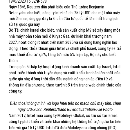
19/6/2023 15:32
578
Ngày 18/6, Reuters dẫn phát biểu của Thủ tướng Benjamin
Netanyahu cho biết, công ty Intel sẽ chi 25 tỷ USD cho một nhà máy
mới ở Israel, ông gọi đây là khoản đầu tư quốc tế lớn nhất trong lịch
sử tại quốc gia này.
Bộ Tài chính Israel cho biết, nhà sản xuất chip Mỹ sẽ xây dựng một
nhà máy hoàn toàn mới ở Kiryat Gat, dự kiến khai trương năm
2027, hoạt động ít nhất đến năm 2035 và sử dụng hàng nghìn lao
động. Theo thỏa thuận giữa Intel và chính phủ Israel, công ty sẽ trả
mức thuế đầu tư 7,5%, tăng từ mức 5% hiện tại, Bộ này cho biết
thêm.
Trong gần 5 thập kỷ hoạt động kinh doanh sản xuất tại Israel, Intel
phát triển thành nhà tuyển dụng và xuất khẩu tư nhân lớn nhất của
quốc gia này, đồng thời dẫn đầu ngành công nghiệp điện tử và
thông tin địa phương, theo tuyên bố trên trang web chính thức của
công ty.
Điện thoại thông minh với logo Intel trên bo mạch chủ máy tính, chụp
ngày 6/3/2023. Reuters/Dado Ruvic/Illustration/File Photo
Năm 2017, Intel mua công ty Mobileye Global, có trụ sở tại Israel,
công ty phát triển và triển khai những hệ thống hỗ trợ người lái tiên
tiến với giá 15 tỷ USD. Intel đã đưa Mobileye ra công chúng (IPO)