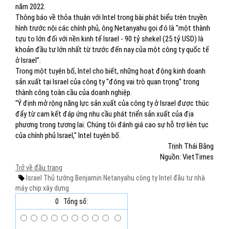
năm 2022.
Thông báo về thỏa thuận với Intel trong bài phát biểu trên truyền
hình trước nội các chính phủ, ông Netanyahu gọi đó là "một thành
tựu to lớn đối với nền kinh tế Israel - 90 tỷ shekel (25 tỷ USD) là
khoản đầu tư lớn nhất từ ​​​​trước đến nay của một công ty quốc tế
ở Israel".
Trong một tuyên bố, Intel cho biết, những hoạt động kinh doanh
sản xuất tại Israel của công ty "đóng vai trò quan trọng" trong
thành công toàn cầu của doanh nghiệp.
"Ý định mở rộng năng lực sản xuất của công ty ở Israel được thúc
đẩy từ cam kết đáp ứng nhu cầu phát triển sản xuất của địa
phương trong tương lai. Chúng tôi đánh giá cao sự hỗ trợ liên tục
của chính phủ Israel," Intel tuyên bố.
Trịnh Thái Bằng
Nguồn: VietTimes
Trở về đầu trang
Israel
Thủ tướng Benjamin Netanyahu
công ty Intel
đầu tư
nhà
máy chip
xây dựng
0
Tổng số: