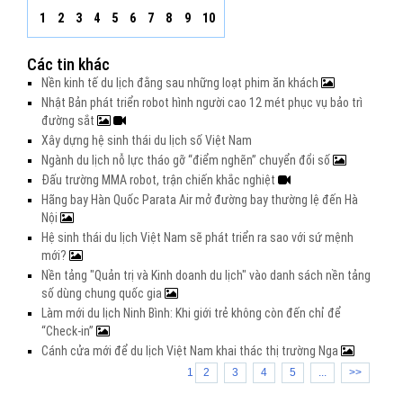
1
2
3
4
5
6
7
8
9
10
Các tin khác
Nền kinh tế du lịch đằng sau những loạt phim ăn khách
Nhật Bản phát triển robot hình người cao 12 mét phục vụ bảo trì
đường sắt
Xây dựng hệ sinh thái du lịch số Việt Nam
Ngành du lịch nỗ lực tháo gỡ “điểm nghẽn” chuyển đổi số
Đấu trường MMA robot, trận chiến khắc nghiệt
Hãng bay Hàn Quốc Parata Air mở đường bay thường lệ đến Hà
Nội
Hệ sinh thái du lịch Việt Nam sẽ phát triển ra sao với sứ mệnh
mới?
Nền tảng "Quản trị và Kinh doanh du lịch" vào danh sách nền tảng
số dùng chung quốc gia
Làm mới du lịch Ninh Bình: Khi giới trẻ không còn đến chỉ để
“Check-in”
Cánh cửa mới để du lịch Việt Nam khai thác thị trường Nga
1
2
3
4
5
...
>>