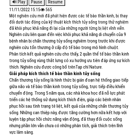
11/11/2022 15:15
565
Một nghiên cứu mới đã phát hiện được các tế bào thần kinh, bị thay
đổi dưới tác động của kỹ thuật kích thích tủy sống trong thử nghiệm
đã khôi phục khả năng đi lại của những người từng bị liệt vĩnh viễn.
Nghiên cứu liên quan đến việc khôi phục khả năng di chuyển của 9
bệnh nhân bị chấn thương tủy sống nghiêm trọng trước khi được
nghiên cứu tổn thương ở cấp độ tế bào trong mô hình chuột.
Phân tích kết quả nghiên cứu cho thấy, 2 quần thể tế bào thần kinh
trong tủy sống vùng thắt lưng có xu hướng ưu tiên đáp ứng sự kích
thích. Nghiên cứu được công bố trênTạp chí Nature.
Giải pháp kích thích tế bào thần kinh tủy sống
Chấn thương tủy sống là hình thức bị gián đoạn hệ thống giao tiếp
giữa não và tế bào thần kinh trong tủy sống, trực tiếp điều khiển
chuyển động. Trong 5 năm qua, các nhà khoa học đã nỗ lực phát
triển các hệ thống sử dụng kích thích điện, giúp các bệnh nhân
phục hồi sau tình trạng tê liệt, kết quả của những chấn thương tủy
sống. Những can thiệp này, được tăng cường hơn nữa kết hợp với
luyện tập phục hồi chức năng vận động, đã thay đổi cuộc sống
nhưng phần lớn vẫn chưa có những phân tích, giải thích trên lĩnh
vực lâm sàng.