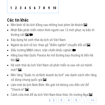
1
2
3
4
5
6
7
8
9
10
Các tin khác
Nền kinh tế du lịch đằng sau những loạt phim ăn khách
Nhật Bản phát triển robot hình người cao 12 mét phục vụ bảo trì
đường sắt
Xây dựng hệ sinh thái du lịch số Việt Nam
Ngành du lịch nỗ lực tháo gỡ “điểm nghẽn” chuyển đổi số
Đấu trường MMA robot, trận chiến khắc nghiệt
Hãng bay Hàn Quốc Parata Air mở đường bay thường lệ đến Hà
Nội
Hệ sinh thái du lịch Việt Nam sẽ phát triển ra sao với sứ mệnh
mới?
Nền tảng "Quản trị và Kinh doanh du lịch" vào danh sách nền tảng
số dùng chung quốc gia
Làm mới du lịch Ninh Bình: Khi giới trẻ không còn đến chỉ để
“Check-in”
Cánh cửa mới để du lịch Việt Nam khai thác thị trường Nga
1
2
3
4
5
...
>>