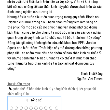
nhiều quần thể thần kinh trên não và tủy sống; Vị trí và khả năng
kết nối của những tế bào thần kinh này phải được phát hiện và xác
định trong nghiên cứu tương lai.
Nhưng đây là bước đầu tiên quan trọng trong quy trình, Bloch nói.
"Nghiên cứu mới, trong đó 9 bệnh nhân thử nghiệm lâm sàng có
thể phục hồi một số cấp độ chức năng vận động nhờ tác động
kích thích cung cấp cho chúng ta một góc nhìn sâu sắc có ý nghĩa
quan trọng về quy trình tái tổ chức các tế bào thần kinh tủy sống."
Đồng tác giả công trình nghiên cứu, nhà khoa học EPFL Jordan
Squair cho biết thêm: "Phát hiện này mở đường cho những phương
pháp điều trị nhắm mục tiêu các nhóm tế bào thần kinh cụ thể đối
với những bệnh nhân bị liệt. Chúng ta có thể đặt mục tiêu thao
túng những tế bào thần kinh để tái tạo lại hoạt động của tủy
sống".
Trịnh Thái Bằng
Nguồn: VietTimes
Trở về đầu trang
quần thể tế bào thần kinh
tủy sống
kích thích
bị liệt
phục hồi
chức năng đi lại
0
Tổng số: