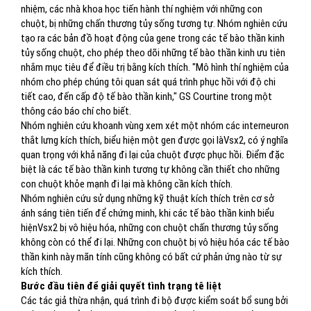
nhiệm, các nhà khoa học tiến hành thí nghiệm với những con
chuột, bị những chấn thương tủy sống tương tự. Nhóm nghiên cứu
tạo ra các bản đồ hoạt động của gene trong các tế bào thần kinh
tủy sống chuột, cho phép theo dõi những tế bào thần kinh ưu tiên
nhắm mục tiêu để điều trị bằng kích thích. "Mô hình thí nghiệm của
nhóm cho phép chúng tôi quan sát quá trình phục hồi với độ chi
tiết cao, đến cấp độ tế bào thần kinh," GS Courtine trong một
thông cáo báo chí cho biết.
Nhóm nghiên cứu khoanh vùng xem xét một nhóm các interneuron
thắt lưng kích thích, biểu hiện một gen được gọi làVsx2, có ý nghĩa
quan trọng với khả năng đi lại của chuột được phục hồi. Điểm đặc
biệt là các tế bào thần kinh tương tự không cần thiết cho những
con chuột khỏe mạnh đi lại mà không cần kích thích.
Nhóm nghiên cứu sử dụng những kỹ thuật kích thích trên cơ sở
ánh sáng tiên tiến để chứng minh, khi các tế bào thần kinh biểu
hiệnVsx2 bị vô hiệu hóa, những con chuột chấn thương tủy sống
không còn có thể đi lại. Những con chuột bị vô hiệu hóa các tế bào
thần kinh này mãn tính cũng không có bất cứ phản ứng nào từ sự
kích thích.
Bước đầu tiên để giải quyết tình trạng tê liệt
Các tác giả thừa nhận, quá trình đi bộ được kiểm soát bổ sung bởi