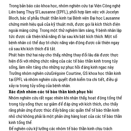
Trong bản báo cáo khoa học, nhóm nghiên cứu tại Viện Công nghệ
Liên bang Thụy Sĩ Lausanne (EPFL), phối hợp làm việc với Jocelyn
Bloch, bác sĩ phẫu thuật thần kinh tại Bệnh viện Đại học Lausanne
chứng minh hiệu quả của kỹ thuật mới, được gọi là kích thích điện
ngoài màng cứng. Trong một thử nghiệm lâm sàng, 9 bệnh nhân lập
tức được cải thiện khả năng đi lại sau khi bật kích thích. Một số
bệnh nhân có thể duy trì chức năng vận động được cải thiện ngay
cả sau khi kích thích đã tắt.
Phát hiện thứ hai này cho thấy, những thay đổi lâu dài được thực
hiện đối với những chức năng của các tế bào thần kinh trong tủy
sống, làm nền tảng cho những sự phục hồi đáng kinh ngạc này.
Trưởng nhóm nghiên cứuGrégoire Courtine, GS khoa học thần kinh
tại EPFL và nhóm nghiên cứu quyết định kiểm tra chi tiết, điều gì
xảy ra trong tủy sống của bệnh nhân.
Xác định nhóm các tế bào thần kinh phục hồi
Nhóm nghiên cứu rất ngạc nhiên khi nhận thấy, hoạt động tổng thể
trong tủy sống thực sự giảm để đáp ứng với kích thích, cho thấy
rằng phản ứng được thúc đẩy bằng các quần thể tế bào thần kinh
nhỏ chứ không phải là một phản ứng hàng loạt của các tế bào thần
kinh tổng thể.
Để nghiên cứu kỹ lưỡng các nhóm tế bào thần kinh chịu trách