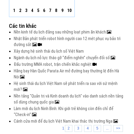
1
2
3
4
5
6
7
8
9
10
Các tin khác
Nền kinh tế du lịch đằng sau những loạt phim ăn khách
Nhật Bản phát triển robot hình người cao 12 mét phục vụ bảo trì
đường sắt
Xây dựng hệ sinh thái du lịch số Việt Nam
Ngành du lịch nỗ lực tháo gỡ “điểm nghẽn” chuyển đổi số
Đấu trường MMA robot, trận chiến khắc nghiệt
Hãng bay Hàn Quốc Parata Air mở đường bay thường lệ đến Hà
Nội
Hệ sinh thái du lịch Việt Nam sẽ phát triển ra sao với sứ mệnh
mới?
Nền tảng "Quản trị và Kinh doanh du lịch" vào danh sách nền tảng
số dùng chung quốc gia
Làm mới du lịch Ninh Bình: Khi giới trẻ không còn đến chỉ để
“Check-in”
Cánh cửa mới để du lịch Việt Nam khai thác thị trường Nga
1
2
3
4
5
...
>>