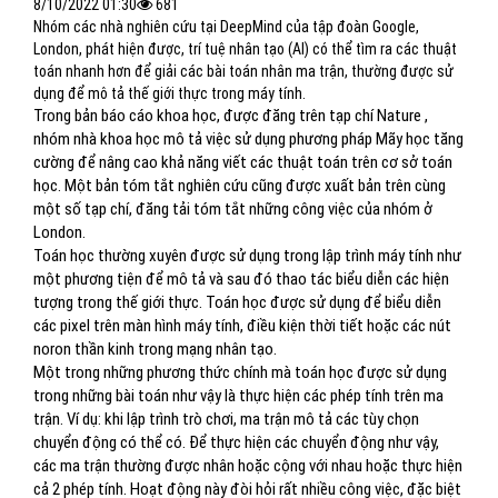
8/10/2022 01:30
681
Nhóm các nhà nghiên cứu tại DeepMind của tập đoàn Google,
London, phát hiện được, trí tuệ nhân tạo (AI) có thể tìm ra các thuật
toán nhanh hơn để giải các bài toán nhân ma trận, thường được sử
dụng để mô tả thế giới thực trong máy tính.
Trong bản báo cáo khoa học, được đăng trên tạp chí Nature ,
nhóm nhà khoa học mô tả việc sử dụng phương pháp Mãy học tăng
cường để nâng cao khả năng viết các thuật toán trên cơ sở toán
học. Một bản tóm tắt nghiên cứu cũng được xuất bản trên cùng
một số tạp chí, đăng tải tóm tắt những công việc của nhóm ở
London.
Toán học thường xuyên được sử dụng trong lập trình máy tính như
một phương tiện để mô tả và sau đó thao tác biểu diễn các hiện
tượng trong thế giới thực. Toán học được sử dụng để biểu diễn
các pixel trên màn hình máy tính, điều kiện thời tiết hoặc các nút
noron thần kinh trong mạng nhân tạo.
Một trong những phương thức chính mà toán học được sử dụng
trong những bài toán như vậy là thực hiện các phép tính trên ma
trận. Ví dụ: khi lập trình trò chơi, ma trận mô tả các tùy chọn
chuyển động có thể có. Để thực hiện các chuyển động như vậy,
các ma trận thường được nhân hoặc cộng với nhau hoặc thực hiện
cả 2 phép tính. Hoạt động này đòi hỏi rất nhiều công việc, đặc biệt