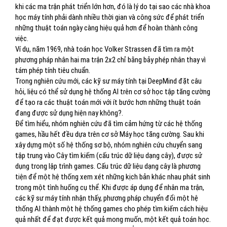
khi các ma trận phát triển lớn hơn, đó là lý do tại sao các nhà khoa
học máy tính phải dành nhiều thời gian và công sức để phát triển
những thuật toán ngày càng hiệu quả hơn để hoàn thành công
việc.
Ví dụ, năm 1969, nhà toán học Volker Strassen đã tìm ra một
phương pháp nhân hai ma trận 2x2 chỉ bằng bảy phép nhân thay vì
tám phép tính tiêu chuẩn.
Trong nghiên cứu mới, các kỹ sư máy tính tại DeepMind đặt câu
hỏi, liệu có thể sử dụng hệ thống AI trên cơ sở học tập tăng cường
để tạo ra các thuật toán mới với ít bước hơn những thuật toán
đang được sử dụng hiện nay không?.
Để tìm hiểu, nhóm nghiên cứu đã tìm cảm hứng từ các hệ thống
games, hầu hết đều dựa trên cơ sở Máy học tăng cường. Sau khi
xây dựng một số hệ thống sơ bộ, nhóm nghiên cứu chuyển sang
tập trung vào Cây tìm kiếm (cấu trúc dữ liệu dạng cây), được sử
dụng trong lập trình games. Cấu trúc dữ liệu dạng cây là phương
tiện để một hệ thống xem xét những kịch bản khác nhau phát sinh
trong một tình huống cụ thể. Khi được áp dụng để nhân ma trận,
các kỹ sư máy tính nhận thấy, phương pháp chuyển đổi một hệ
thống AI thành một hệ thống games cho phép tìm kiếm cách hiệu
quả nhất để đạt được kết quả mong muốn, một kết quả toán học.