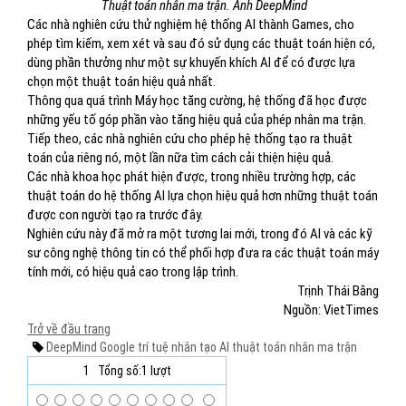
Thuật toán nhân ma trận. Ảnh DeepMind
Các nhà nghiên cứu thử nghiệm hệ thống AI thành Games, cho
phép tìm kiếm, xem xét và sau đó sử dụng các thuật toán hiện có,
dùng phần thưởng như một sự khuyến khích AI để có được lựa
chọn một thuật toán hiệu quả nhất.
Thông qua quá trình Máy học tăng cường, hệ thống đã học được
những yếu tố góp phần vào tăng hiệu quả của phép nhân ma trận.
Tiếp theo, các nhà nghiên cứu cho phép hệ thống tạo ra thuật
toán của riêng nó, một lần nữa tìm cách cải thiện hiệu quả.
Các nhà khoa học phát hiện được, trong nhiều trường hợp, các
thuật toán do hệ thống AI lựa chọn hiệu quả hơn những thuật toán
được con người tạo ra trước đây.
Nghiên cứu này đã mở ra một tương lai mới, trong đó AI và các kỹ
sư công nghệ thông tin có thể phối hợp đưa ra các thuật toán máy
tính mới, có hiệu quả cao trong lập trình.
Trịnh Thái Bằng
Nguồn: VietTimes
Trở về đầu trang
DeepMind
Google
trí tuệ nhân tạo
AI
thuật toán
nhân ma trận
1
Tổng số:1 lượt