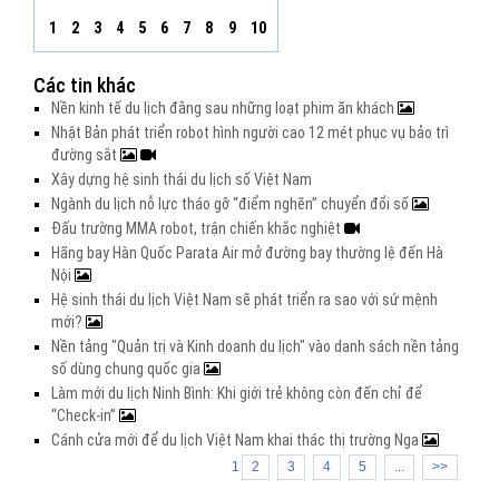
1
2
3
4
5
6
7
8
9
10
Các tin khác
Nền kinh tế du lịch đằng sau những loạt phim ăn khách
Nhật Bản phát triển robot hình người cao 12 mét phục vụ bảo trì
đường sắt
Xây dựng hệ sinh thái du lịch số Việt Nam
Ngành du lịch nỗ lực tháo gỡ “điểm nghẽn” chuyển đổi số
Đấu trường MMA robot, trận chiến khắc nghiệt
Hãng bay Hàn Quốc Parata Air mở đường bay thường lệ đến Hà
Nội
Hệ sinh thái du lịch Việt Nam sẽ phát triển ra sao với sứ mệnh
mới?
Nền tảng "Quản trị và Kinh doanh du lịch" vào danh sách nền tảng
số dùng chung quốc gia
Làm mới du lịch Ninh Bình: Khi giới trẻ không còn đến chỉ để
“Check-in”
Cánh cửa mới để du lịch Việt Nam khai thác thị trường Nga
1
2
3
4
5
...
>>