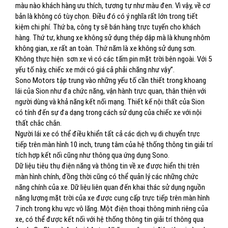
màu nào khách hàng ưu thích, tương tự như màu đen. Vì vậy, về cơ
bản là không có tùy chọn. Điều đó có ý nghĩa rất lớn trong tiết
kiệm chi phí. Thứ ba, công ty sẽ bán hàng trực tuyến cho khách
hàng. Thứ tư, khung xe không sử dụng thép dập mà là khung nhôm
không gian, xe rất an toàn. Thứ năm là xe không sử dụng sơn.
Không thực hiện
sơn xe vì có các tấm pin mặt trời bên ngoài. Với 5
yếu tố này, chiếc xe mới có giá cả phải chăng như vậy”.
Sono Motors tập trung vào những yếu tố cần thiết trong khoang
lái của Sion như đa chức năng, vận hành trực quan, thân thiện với
người dùng và khả năng kết nối mạng. Thiết kế nội thất của Sion
có tính đến sự đa dạng trong cách sử dụng của chiếc xe với nội
thất chắc chắn.
Người lái xe có thể điều khiển tất cả các dịch vụ di chuyển trực
tiếp trên màn hình 10 inch, trung tâm của hệ thống thông tin giải trí
tích hợp kết nối cũng như thông qua ứng dụng Sono.
Dữ liệu tiêu thụ điện năng và thông tin về xe được hiển thị trên
màn hình chính, đồng thời cũng có thể quản lý các những chức
năng chính của xe. Dữ liệu liên quan đến khai thác sử dụng nguồn
năng lượng mặt trời của xe được cung cấp trực tiếp trên màn hình
7 inch trong khu vực vô lăng. Một điện thoại thông minh riêng của
xe, có thể được kết nối với hệ thống thông tin giải trí thông qua