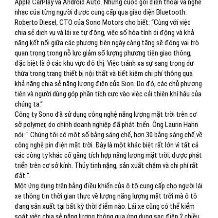
Apple CarPlay và Android Auto. Những cuộc gọi điện thoại và nghe
nhạc của từng người được cung cấp qua giao diện Bluetooth.
Roberto Diesel, CTO của Sono Motors cho biết: “Cùng với việc
chia sẻ dịch vụ và lái xe tự động, việc số hóa tính di động và khả
năng kết nối giữa các phương tiện ngày càng tăng sẽ đóng vai trò
quan trọng trong nỗ lực giảm số lượng phương tiện giao thông,
đặc biệt là ở các khu vực đô thị. Việc tránh xa sự sang trọng dư
thừa trong trang thiết bị nội thất và tiết kiệm chi phí thông qua
khả năng chia sẻ năng lượng điện của Sion. Do đó, các chủ phương
tiện và người dùng góp phần tích cực vào việc cải thiện khí hậu của
chúng ta.”
Công ty Sono đã sử dụng công nghệ năng lượng mặt trời trên cơ
sở polymer, do chính doanh nghiệp đã phát triển. Ông Laurin Hahn
nói: ″ Chúng tôi có một số bằng sáng chế, hơn 30 bằng sáng chế về
công nghệ pin điện mặt trời. Đây là một khác biệt rất lớn vì tất cả
các công ty khác cố gắng tích hợp năng lượng mặt trời, được phát
triển trên cơ sở kính. Thủy tinh nặng, sản xuất chậm và chi phí rất
đắt ”.
Một ứng dụng trên bảng điều khiển của ô tô cung cấp cho người lái
xe thông tin thời gian thực về lượng năng lượng mặt trời mà ô tô
đang sản xuất tại bất kỳ thời điểm nào. Lái xe cũng có thể kiểm
soát việc chia sẻ năng lượng thông qua ứng dụng sạc điện 2 chiều,