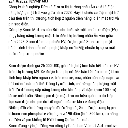
29/10/2022 18:59
683
Công ty khởi nghiệp Đức sẽ đưa ra thị trường châu Âu xe ô tô điện
năng lượng mặt trời vào giữa năm 2023. Đây là chiếc xe điện mặt trời
đầu tiên trên thị trường, tích hợp 2 nguồn điện năng, điện mặt trời và
pin sạc điện.
Công ty Sono Motors của Đức cho biết sẽ một chiếc xe điện (EV)
chạy bằng năng lượng mặt trời đến thị trường châu Âu vào giữa
năm 2023. Sono đã mang chiếc EV, được gọi là Sion, trong một
hành trình trình diễn công nghệ khắp nước Mỹ, chuẩn bị sự ra mắt
cuối cùng trong nước.
Sion được định giá 25.000 USD, giá cả hợp lý hơn hầu hết các xe EV
trên thị trường Mỹ. Xe được trang bị có 465 bán tế bào pin mặt trời
tích hợp khắp bên ngoài xe, trên mui xe, cửa, chắn bùn, nắp capo và
bất cứ nơi nào có thể. Công ty ước tính, chỉ riêng năng lượng mặt
trời đủ để cung cấp năng lượng cho khoảng 70 dặm (hơn 100 km)
lái xe mỗi tuần. Nhưng pin điện mặt trời có hiệu quả cao do tiếp
tục sạc điện cho pin dự trữ nguồn của xe khi xe đang đậu.
Những đối với những chuyến đi đường dài, Sion được trang bị pin
lithium iron phosphate với phạm vi 190 dặm (hơn 300 km), do hãng
xe điện và pin khổng lồ BYD Trung Quốc sản xuất.
Sono đang ký hợp đồng với công ty Phần Lan Valmet Automotive