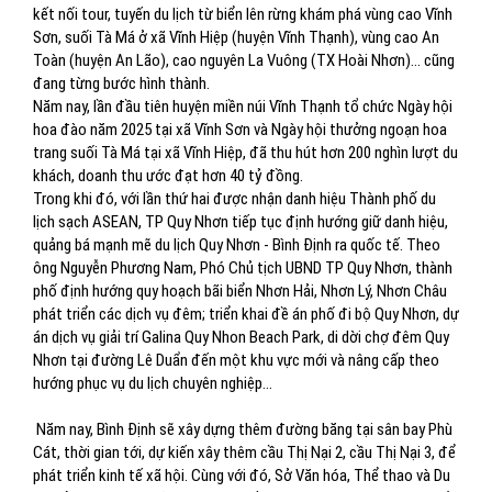
kết nối tour, tuyến du lịch từ biển lên rừng khám phá vùng cao Vĩnh
Sơn, suối Tà Má ở xã Vĩnh Hiệp (huyện Vĩnh Thạnh), vùng cao An
Toàn (huyện An Lão), cao nguyên La Vuông (TX Hoài Nhơn)... cũng
đang từng bước hình thành.
Năm nay, lần đầu tiên huyện miền núi Vĩnh Thạnh tổ chức Ngày hội
hoa đào năm 2025 tại xã Vĩnh Sơn và Ngày hội thưởng ngoạn hoa
trang suối Tà Má tại xã Vĩnh Hiệp, đã thu hút hơn 200 nghìn lượt du
khách, doanh thu ước đạt hơn 40 tỷ đồng.
Trong khi đó, với lần thứ hai được nhận danh hiệu Thành phố du
lịch sạch ASEAN, TP Quy Nhơn tiếp tục định hướng giữ danh hiệu,
quảng bá mạnh mẽ du lịch Quy Nhơn - Bình Định ra quốc tế. Theo
ông Nguyễn Phương Nam, Phó Chủ tịch UBND TP Quy Nhơn, thành
phố định hướng quy hoạch bãi biển Nhơn Hải, Nhơn Lý, Nhơn Châu
phát triển các dịch vụ đêm; triển khai đề án phố đi bộ Quy Nhơn, dự
án dịch vụ giải trí Galina Quy Nhon Beach Park, di dời chợ đêm Quy
Nhơn tại đường Lê Duẩn đến một khu vực mới và nâng cấp theo
hướng phục vụ du lịch chuyên nghiệp…
Năm nay, Bình Định sẽ xây dựng thêm đường băng tại sân bay Phù
Cát, thời gian tới, dự kiến xây thêm cầu Thị Nại 2, cầu Thị Nại 3, để
phát triển kinh tế xã hội. Cùng với đó, Sở Văn hóa, Thể thao và Du