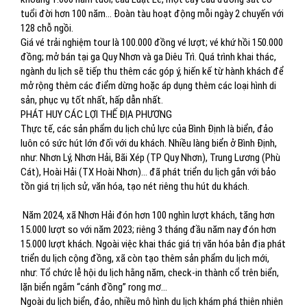
tuổi đời hơn 100 năm… Đoàn tàu hoạt động mỗi ngày 2 chuyến với
128 chỗ ngồi.
Giá vé trải nghiệm tour là 100.000 đồng vé lượt; vé khứ hồi 150.000
đồng; mở bán tại ga Quy Nhơn và ga Diêu Trì. Quá trình khai thác,
ngành du lịch sẽ tiếp thu thêm các góp ý, hiến kế từ hành khách để
mở rộng thêm các điểm dừng hoặc áp dụng thêm các loại hình di
sản, phục vụ tốt nhất, hấp dẫn nhất.
PHÁT HUY CÁC LỢI THẾ ĐỊA PHƯƠNG
Thực tế, các sản phẩm du lịch chủ lực của Bình Định là biển, đảo
luôn có sức hút lớn đối với du khách. Nhiều làng biển ở Bình Định,
như: Nhơn Lý, Nhơn Hải, Bãi Xép (TP Quy Nhơn), Trung Lương (Phù
Cát), Hoài Hải (TX Hoài Nhơn)… đã phát triển du lịch gắn với bảo
tồn giá trị lịch sử, văn hóa, tạo nét riêng thu hút du khách.
Năm 2024, xã Nhơn Hải đón hơn 100 nghìn lượt khách, tăng hơn
15.000 lượt so với năm 2023; riêng 3 tháng đầu năm nay đón hơn
15.000 lượt khách. Ngoài việc khai thác giá trị văn hóa bản địa phát
triển du lịch cộng đồng, xã còn tạo thêm sản phẩm du lịch mới,
như: Tổ chức lễ hội du lịch hằng năm, check-in thành cổ trên biển,
lặn biển ngắm “cánh đồng” rong mơ...
Ngoài du lịch biển, đảo, nhiều mô hình du lịch khám phá thiên nhiên