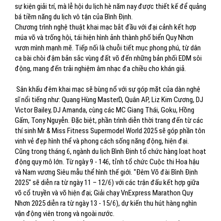
sự kiện giải trí, mà lễ hội du lịch hè năm nay được thiết kế để quảng
bá tiềm năng du lịch vô tận của Bình Định.
Chương trình nghệ thuật khai mạc bắt đầu với đại cảnh kết hợp
múa võ và trống hội, tái hiện hình ảnh thành phố biển Quy Nhơn
vươn mình mạnh mẽ. Tiếp nối là chuỗi tiết mục phong phú, từ dân
ca bài chòi đậm bản sắc vùng đất võ đến những bản phối EDM sôi
động, mang đến trải nghiệm âm nhạc đa chiều cho khán giả.
Sân khấu đêm khai mạc sẽ bùng nổ với sự góp mặt của dàn nghệ
sĩ nổi tiếng như: Quang Hùng MasterD, Quân AP, Liz Kim Cương, DJ
Victor Bailey, DJ Amanda, cùng các MC Giang Thái, Goku, Hồng
Gấm, Tony Nguyễn. Đặc biệt, phần trình diễn thời trang đến từ các
thí sinh Mr & Miss Fitness Supermodel World 2025 sẽ góp phần tôn
vinh vẻ đẹp hình thể và phong cách sống năng động, hiện đại.
Cũng trong tháng 6, ngành du lịch Bình Định tổ chức hàng loạt hoạt
động quy mô lớn. Từ ngày 9 - 146, tỉnh tổ chức Cuộc thi Hoa hậu
và Nam vương Siêu mẫu thể hình thế giới. "Đêm Võ đài Bình Định
2025" sẽ diễn ra từ ngày 11 – 12/6) với các trận đấu kết hợp giữa
võ cổ truyền và võ hiện đại; Giải chạy VnExpress Marathon Quy
Nhơn 2025 diễn ra từ ngày 13 - 15/6), dự kiến thu hút hàng nghìn
vận động viên trong và ngoài nước.