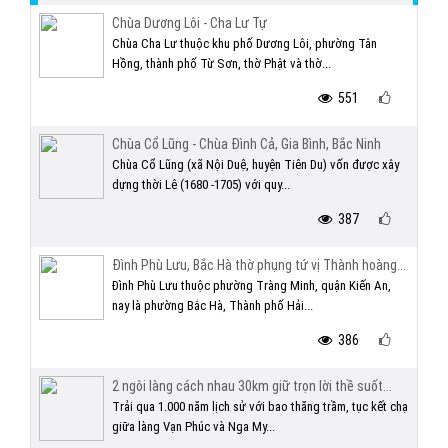
Chùa Dương Lôi - Cha Lư Tự
Chùa Cha Lư thuộc khu phố Dương Lôi, phường Tân
Hồng, thành phố Từ Sơn, thờ Phật và thờ...
551
Chùa Cổ Lũng - Chùa Đình Cả, Gia Bình, Bắc Ninh
Chùa Cổ Lũng (xã Nội Duệ, huyện Tiên Du) vốn được xây
dựng thời Lê (1680 -1705) với quy...
387
Đình Phù Lưu, Bắc Hà thờ phụng tứ vị Thành hoàng...
Đình Phù Lưu thuộc phường Tràng Minh, quận Kiến An,
nay là phường Bắc Hà, Thành phố Hải...
386
2 ngôi làng cách nhau 30km giữ trọn lời thề suốt...
Trải qua 1.000 năm lịch sử với bao thăng trầm, tục kết chạ
giữa làng Vạn Phúc và Nga My...