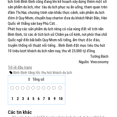
lịch tỉnh Bình Định cũng đang lên kế hoạch xây dựng thêm một số
sản phẩm du lịch, như: tàu du lịch phục vụ ăn uống, tham quan trên
đầm Thị Nại; chương trình sân khấu thực cảnh; sản phẩm du lịch
đêm ở Quy Nhơn; chuyến bay charter đưa du khách Nhật Bản, Hàn
Quốc về thẳng sân bay Phù Cát...
Phát huy các sản phẩm du lịch riêng có của vùng đất võ trời văn
Bình Định, từ các di tích lịch sử Chăm pa cổ kính, nơi phôi thai chữ
Quốc ngữ đến bãi biển Quy Nhơn nổi tiếng, ẩm thực độc đáo,
truyền thống võ thuật nổi tiếng… Bình Định đặt mục tiêu thu hút
10 triệu lượt khách du lịch năm nay, thu về 25.000 tỷ đồng.
Tường Bách
Nguồn: Vneconomy
Trở về đầu trang
Bình Định
tăng tốc
thu hút
khách du lịch
0
Tổng số:
1
2
3
4
5
6
7
8
9
10
Các tin khác