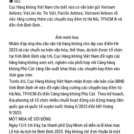
502
Cục Hàng không Việt Nam cho biết vừa có văn bản gửi Vietnam
Airlines; VietJet Air, Tre Việt, Pacific Airlines, Vietravel Airlines về
việc tăng cường thêm các chuyến bay đêm từ Hà Nội, TP.HCM đi và
đến tỉnh Bình Định…
Ảnh minh họa.
Nhằm đáp ứng nhu cầu vận tải hàng không cho dịp cao điểm Hè
2025 và các chuỗi sự kiện văn hóa, thể thao, du lịch được tổ chức
tại tỉnh Bình Định sắp tới, Cục Hàng không Việt Nam đề nghị các
hãng hàng không xem xét, nghiên cứu phối hợp với Cảng hàng
không Phù Cát tăng tần suất khai thác các chuyến bay đêm vào
thời gian trên.
Trước đó, Cục Hàng không Việt Nam nhận được văn bản của UBND
tỉnh Bình Định về việc đề nghị tăng cường các chuyến bay đêm từ
Hà Nội, TP.HCM đi/đến Cảng hàng không Phù Cát. Theo kế hoạch,
địa phương sẽ tổ chức nhiều chuỗi hoạt động sôi động mang tầm
quốc gia và quốc tế xuyên suốt tháng 6/2025 đến hết tháng
9/2025.
MỘT MÙA HÈ SÔI ĐỘNG
Ngày 13/6 tới đây, tại thành phố Quy Nhơn sẽ diễn ra lễ khai mạc
Lễ hội du lịch hè Bình Định 2025. Đây không chỉ đơn thuần là một