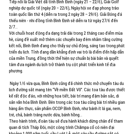
Tiếp nối là Giải Việt dã tỉnh Bình Định (ngày 21 – 22/6), Giải Golf
nghiệp dư quốc tế (ngày 20 – 22/6), Ngày hội xe đạp phong trào
toàn quốc lần thứ 4 (diễn ra trong 2 ngày 28 – 29/6). Giải Bóng đá
thiếu niên - nhi đồng tỉnh Bình Định sẽ diễn ra từ ngày 27/6 đến
2/7…
Với chuỗi hoạt động đa dạng trải dài trong 2 tháng cao điểm mùa
hè, cùng đề xuất mở thêm các chuyến bay đêm nhằm tăng cường
kết nối, Bình Định đang cho thấy sự chủ động, sáng tạo trong phát
triển du lịch. Tỉnh đang dần khẳng định vai trò là điểm đến hấp dẫn
của miền Trung, đồng thời thể hiện sự chuẩn bị bài bản và quyết
tâm đưa ngành du lịch trở thành trụ cột phát triển kinh tế địa
phương.
Ngày 1/6 vừa qua, Bình Định cũng đã chính thức mở chuyến tàu du
lịch đường sắt mang tên “Về miền Đất Võ”. Các toa tàu được thiết
kế rất độc đáo, với những họa tiết, bài trí mang đậm bản sắc, di
sản văn hóa Bình Định. Bên trong các toa tàu cũng bài trí nhiều gian
hàng ẩm thực, sản phẩm OCOP Bình Định, như bánh ít lá gai, nem,
tré, chả, bánh tráng nước dừa, bánh hồng…
Theo hành trình, đoàn tàu sẽ đưa hành khách dừng chân để tham
quan di tích Tháp Đôi, một công trình Chămpa cổ có niên đại
khoảng 1.000 năm tuổi; cầu Luật Lễ, một cây cầu đường sắt có