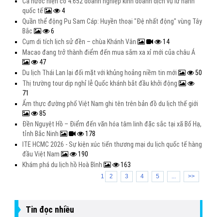
Cả nước hiện có 4.652 doanh nghiệp kinh doanh dịch vụ lữ hành
quốc tế
4
Quần thể động Pu Sam Cáp: Huyền thoại "Đệ nhất động" vùng Tây
Bắc
6
Cụm di tích lịch sử đền – chùa Khánh Vân
14
Macao đang trở thành điểm đến mua sắm xa xỉ mới của châu Á
47
Du lịch Thái Lan lại đối mặt với khủng hoảng niềm tin mới
50
Thị trường tour dịp nghỉ lễ Quốc khánh bắt đầu khởi động
71
Ẩm thực đường phố Việt Nam ghi tên trên bản đồ du lịch thế giới
85
Đền Nguyệt Hồ – Điểm đến văn hóa tâm linh đặc sắc tại xã Bố Hạ,
tỉnh Bắc Ninh
178
ITE HCMC 2026 - Sự kiện xúc tiến thương mại du lịch quốc tế hàng
đầu Việt Nam
190
Khám phá du lịch hồ Hoà Bình
163
1
2
3
4
5
...
>>
Tin đọc nhiều