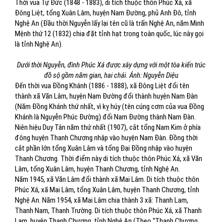
Thời vua Tự Đức (1848 - 1883), di tích thuộc thôn Phúc Xá, xã
Đông Liệt, tổng Xuân Lâm, huyện Nam Đường, phủ Anh Đô, tỉnh
Nghệ An (Đầu thời Nguyễn lấy lại tên cũ là trấn Nghệ An, năm Minh
Mệnh thứ 12 (1832) chia đặt tỉnh hạt trong toàn quốc, lúc này gọi
là tỉnh Nghệ An).
Dưới thời Nguyễn, đình Phúc Xá được xây dựng với một tòa kiến trúc
đồ sộ gồm năm gian, hai chái. Ảnh: Nguyễn Diệu
Đến thời vua Đồng Khánh (1886 - 1888), xã Đông Liệt đổi tên
thành xã Văn Lâm, huyện Nam Đường đổi thành huyện Nam Đàn
(Năm Đồng Khánh thứ nhất, vì kỵ húy (tên cúng cơm của vua Đồng
Khánh là Nguyễn Phúc Đường) đổi Nam Đường thành Nam Đàn.
Niên hiệu Duy Tân năm thứ nhất (1907), cắt tổng Nam Kim ở phía
đông huyện Thanh Chương nhập vào huyện Nam Đàn. Đồng thời
cắt phần lớn tổng Xuân Lâm và tổng Đại Đồng nhập vào huyện
Thanh Chương. Thời điểm này di tích thuộc thôn Phúc Xá, xã Văn
Lâm, tổng Xuân Lâm, huyện Thanh Chương, tỉnh Nghệ An.
Năm 1945, xã Văn Lâm đổi thành xã Mai Lâm. Di tích thuộc thôn
Phúc Xá, xã Mai Lâm, tổng Xuân Lâm, huyện Thanh Chương, tỉnh
Nghệ An. Năm 1954, xã Mai Lâm chia thành 3 xã: Thanh Lam,
Thanh Nam, Thanh Trường. Di tích thuộc thôn Phúc Xá, xã Thanh
Lam, huyện Thanh Chương, tỉnh Nghệ An (Theo “Thanh Chương