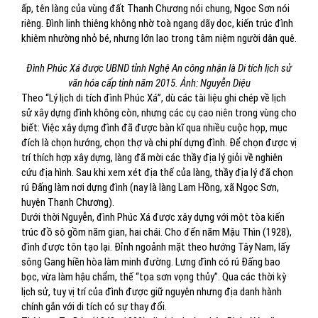
ấp, tên làng của vùng đất Thanh Chương nói chung, Ngọc Sơn nói
riêng. Đình linh thiêng không nhờ toà ngang dãy dọc, kiến trúc đình
khiêm nhường nhỏ bé, nhưng lớn lao trong tâm niệm người dân quê.
Đình Phúc Xá được UBND tỉnh Nghệ An công nhận là Di tích lịch sử
văn hóa cấp tỉnh năm 2015. Ảnh: Nguyễn Diệu
Theo “Lý lịch di tích đình Phúc Xá”, dù các tài liệu ghi chép về lịch
sử xây dựng đình không còn, nhưng các cụ cao niên trong vùng cho
biết: Việc xây dựng đình đã được bàn kĩ qua nhiều cuộc họp, mục
đích là chọn hướng, chọn thợ và chi phí dựng đình. Để chọn được vị
trí thích hợp xây dựng, làng đã mời các thầy địa lý giỏi về nghiên
cứu địa hình. Sau khi xem xét địa thế của làng, thầy địa lý đã chọn
rú Đấng làm nơi dựng đình (nay là làng Lam Hồng, xã Ngọc Sơn,
huyện Thanh Chương).
Dưới thời Nguyễn, đình Phúc Xá được xây dựng với một tòa kiến
trúc đồ sộ gồm năm gian, hai chái. Cho đến năm Mậu Thìn (1928),
đình được tôn tạo lại. Đỉnh ngoảnh mặt theo hướng Tây Nam, lấy
sông Gang hiền hòa làm minh đường. Lưng đình có rú Đấng bao
bọc, vừa làm hậu chẩm, thế “tọa sơn vọng thủy”. Qua các thời kỳ
lịch sử, tuy vị trí của đình được giữ nguyên nhưng địa danh hành
chính gắn với di tích có sự thay đổi.