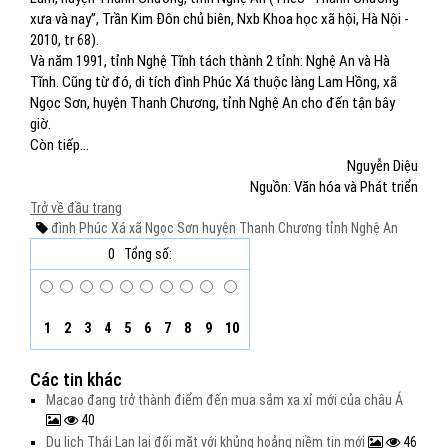
xưa và nay”, Trần Kim Đôn chủ biên, Nxb Khoa học xã hội, Hà Nội -
2010, tr 68).
Và năm 1991, tỉnh Nghệ Tĩnh tách thành 2 tỉnh: Nghệ An và Hà
Tĩnh. Cũng từ đó, di tích đình Phúc Xá thuộc làng Lam Hồng, xã
Ngọc Sơn, huyện Thanh Chương, tỉnh Nghệ An cho đến tận bây
giờ.
Còn tiếp...
Nguyễn Diệu
Nguồn: Văn hóa và Phát triển
Trở về đầu trang
đình Phúc Xá
xã Ngọc Sơn
huyện Thanh Chương
tỉnh Nghệ An
0
Tổng số:
1
2
3
4
5
6
7
8
9
10
Các tin khác
Macao đang trở thành điểm đến mua sắm xa xỉ mới của châu Á
40
Du lịch Thái Lan lại đối mặt với khủng hoảng niềm tin mới
46