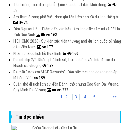
Thị trường tour dịp nghỉ lễ Quốc khánh bắt đầu khởi động
53
Ẩm thực đường phố Việt Nam ghi tên trên bản đồ du lịch thế giới
74
Đền Nguyệt Hồ – Điểm đến văn hóa tâm linh đặc sắc tại xã Bố Hạ,
tỉnh Bắc Ninh
163
ITE HCMC 2026 - Sự kiện xúc tiến thương mại du lịch quốc tế hàng
đầu Việt Nam
177
Khám phá du lịch hồ Hoà Bình
160
Du lịch dịp 2/9: Khám phá lịch sử, trải nghiệm văn hóa được du
khách ưa chuộng
158
Ra mắt "Moskva MICE Rewards": Đòn bẩy mới cho doanh nghiệp
lữ hành Việt
189
Quần thể di tích lịch sử đền Dành, thờ phụng Cao Sơn Đại Vương,
Quý Minh Đại Vương
232
1
2
3
4
5
...
>>
Tin đọc nhiều
Chùa Dương Lôi - Cha Lư Tự