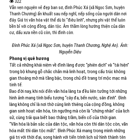
322
Vẫn vẹn nguyên vẻ đẹp ban sơ, đình Phúc Xá (xã Ngọc Sơn, huyện
Thanh Chương) ẩn khuất sau nếp nghĩ, nếp sống của người dân nơi
đây. Giá trị văn hóa vật thể dù bị “điêu linh”, nhưng phi vật thể luôn
bền bỉ với cộng đồng, dân tộc. Âm thầm lòng hướng thiện của dân
cư, dấu xưa nền cũ còn, thì đình còn.
Đình Phúc Xá (xã Ngọc Sơn, huyện Thanh Chương, Nghệ An). Ảnh:
Nguyễn Diệu
Phong vị quê hương
Tất cả những khái niệm về đình làng được “phiên dịch” và “tái hiện”
trong bộ khung gỗ chắc chắn mà linh hoạt, trong cấu trúc không
gian thoáng mở mà tầng bậc, trong chủ đề trang trí mộc mạc mà
tinh tế.
Bao đời nay, khi nói đến văn hóa làng ta đều liên tưởng tới những
hình ảnh mang tính biểu tượng “cây đa, bến nước, sân đình”. Đình
làng không chỉ là nơi thờ cúng linh thiêng của cộng đồng, không
gian sinh hoạt văn hóa, tín ngưỡng mà còn là “chứng nhân” của lịch
sử, cùng trải qua biết bao thăng trầm, biến cố của thời gian.
“Văn hóa là bản sắc của dân tộc, văn hóa còn thì dân tộc còn, văn
hóa mất thì dân tộc mất". Đình Phúc Xá mang trong mình những
giá trị với thời đại, song hành với tiến trình lịch sử hình thành tên